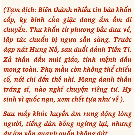
(Tạm dịch: Biên thành nhiều tin báo khẩn
cấp, kỵ binh của giặc đang ầm ầm di
chuyển. Thư khẩn từ phương bắc đưa về,
lập tức chuẩn bị ngựa sẵn sàng. Trước
đạp nát Hung Nô, sau đuổi đánh Tiên Ti.
Xả thân đầu mũi giáo, tính mệnh đâu
mong toàn. Phụ mẫu còn không thể chiếu
cố, nói chi đến thê nhi. Mang danh thân
tráng sĩ, nào nghĩ chuyện riêng tư. Hy
sinh vì quốc nạn, xem chết tựa như về ).
Sau mấy khúc huyền âm rung động lòng
người, tiếng đàn bỗng ngừng lại, nhưng
dư âm vẫn quanh quẩn không dứt.