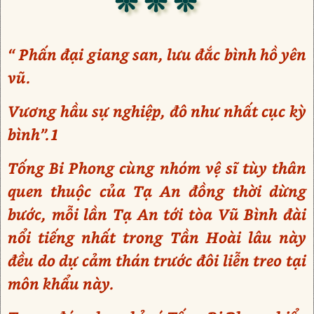
❊ ❊ ❊
“ Phấn đại giang san, lưu đắc bình hồ yên
vũ.
Vương hầu sự nghiệp, đô như nhất cục kỳ
bình”.1
Tống Bi Phong cùng nhóm vệ sĩ tùy thân
quen thuộc của Tạ An đồng thời dừng
bước, mỗi lần Tạ An tới tòa Vũ Bình đài
nổi tiếng nhất trong Tần Hoài lâu này
đều do dự cảm thán trước đôi liễn treo tại
môn khẩu này.