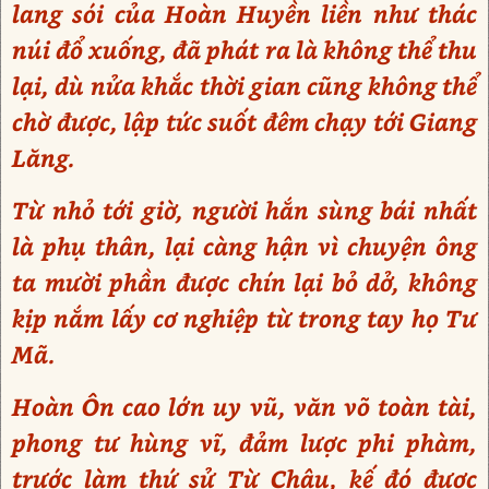
lang sói của Hoàn Huyền liền như thác
núi đổ xuống, đã phát ra là không thể thu
lại, dù nửa khắc thời gian cũng không thể
chờ được, lập tức suốt đêm chạy tới Giang
Lăng.
Từ nhỏ tới giờ, người hắn sùng bái nhất
là phụ thân, lại càng hận vì chuyện ông
ta mười phần được chín lại bỏ dở, không
kịp nắm lấy cơ nghiệp từ trong tay họ Tư
Mã.
Hoàn Ôn cao lớn uy vũ, văn võ toàn tài,
phong tư hùng vĩ, đảm lược phi phàm,
trước làm thứ sử Từ Châu, kế đó được