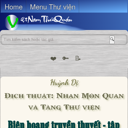
Home
Menu Thư viện
🔍
❤️
🔑
📝
Huỳnh Dị
Dịch thuật: Nhạn Môn Quan
và Tàng Thư viện
Biên hoang truyền thuyết - tập