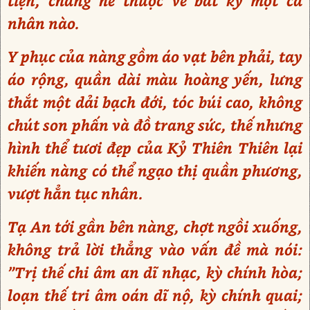
tiện, chẳng hề thuộc về bất kỳ một cá
nhân nào.
Y phục của nàng gồm áo vạt bên phải, tay
áo rộng, quần dài màu hoàng yến, lưng
thắt một dải bạch đới, tóc búi cao, không
chút son phấn và đồ trang sức, thế nhưng
hình thể tươi đẹp của Kỷ Thiên Thiên lại
khiến nàng có thể ngạo thị quần phương,
vượt hẳn tục nhân.
Tạ An tới gần bên nàng, chợt ngồi xuống,
không trả lời thẳng vào vấn đề mà nói:
”Trị thế chi âm an dĩ nhạc, kỳ chính hòa;
loạn thế tri âm oán dĩ nộ, kỳ chính quai;