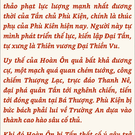
thảo phạt lực lượng mạnh nhất đương
thời của Tần chủ Phù Kiện, chính là thúc
phụ của Phù Kiên hiện nay. Người này tự
mình phát triển thế lực, kiến lập Đại Tần,
tự xưng là Thiên vương Đại Thiền Vu.
Uy thế của Hoàn Ôn quả bất khả đương
cự, một mạch quá quan chém tướng, công
chiếm Thượng Lạc, trực đáo Thanh Nê,
đại phá quân Tần tới nghênh chiến, tiến
tới đóng quân tại Bá Thượng. Phù Kiện bị
bức bách phải lui về Trường An dựa vào
thành cao hào sâu cố thủ.
Khi đó Hoàn Ôn bị Tấn thất cố ý gây trở