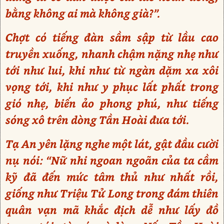
bằng không ai mà không già?”.
Chợt có tiếng đàn sầm sập từ lầu cao
truyền xuống, nhanh chậm nặng nhẹ như
tới như lui, khi như từ ngàn dặm xa xôi
vọng tới, khi như y phục lất phất trong
gió nhẹ, biến ảo phong phú, như tiếng
sóng xô trên dòng Tần Hoài đưa tới.
Tạ An yên lặng nghe một lát, gật đầu cười
nụ nói: “Nữ nhi ngoan ngoãn của ta cầm
kỹ đã đến mức tâm thủ như nhất rồi,
giống như Triệu Tử Long trong đám thiên
quân vạn mã khắc địch dễ như lấy đồ