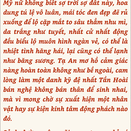
Mỹ nữ không biết sợ trời sợ đất này, hoa
dung tú lệ vô luân, mái tóc đen đẹp đẽ rủ
xuống để lộ cặp mắt to sâu thẳm nhu mì,
da trắng như tuyết, nhất cử nhất động
đều biểu lộ muôn hình ngàn vẻ, có thể là
nhiệt tình hăng hái, lại cũng có thể lạnh
như băng sương. Tạ An mơ hồ cảm giác
nàng hoàn toàn không như bề ngoài, cam
lòng làm một danh kỹ đệ nhất Tần Hoài
bán nghệ không bán thân để sinh nhai,
mà vì mong chờ sự xuất hiện một nhân
vật hay sự kiện kinh tâm động phách nào
đó.