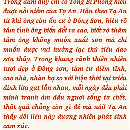
Trong đám duy chỉ có Tống Bi Phong hiểu
được nỗi niềm của Tạ An. Hắn theo Tạ An
từ khi ông còn ẩn cư ở Đông Sơn, hiểu rõ
tâm tình ông biến đổi ra sao, biết rõ thâm
tâm ông không muốn xuất sơn mà chỉ
muốn được vui hưởng lạc thú tiêu dao
sơn thủy. Trong khung cảnh thiên nhiên
tươi đẹp ở Đông sơn, tâm tư điềm tĩnh,
cao nhã, nhàn hạ so với hiện thời tại triều
đình lừa gạt lẫn nhau, mỗi ngày đều phải
minh tranh ám đấu ngươi sống ta chết,
thật quả chẳng còn gì để mà nói! Tạ An
thấy đôi liễn này đương nhiên phát sinh
cảm xúc.