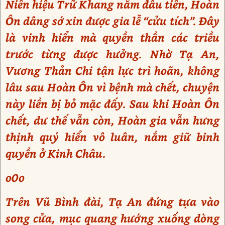
Niên hiệu Trữ Khang năm đầu tiên, Hoàn
Ôn dâng sớ xin được gia lễ “cửu tích”. Đây
là vinh hiển mà quyền thần các triều
trước từng được hưởng. Nhờ Tạ An,
Vương Thản Chi tận lực trì hoãn, không
lâu sau Hoàn Ôn vì bệnh mà chết, chuyện
này liền bị bỏ mặc đấy. Sau khi Hoàn Ôn
chết, dư thế vẫn còn, Hoàn gia vẫn hưng
thịnh quý hiển vô luân, nắm giữ binh
quyền ở Kinh Châu.
o0o
Trên Vũ Bình đài, Tạ An đứng tựa vào
song cửa, mục quang hướng xuống dòng