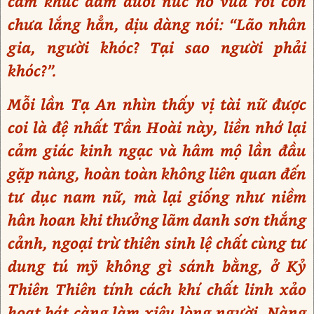
cầm khúc đắm đuối nức nở vừa rồi còn
chưa lắng hẳn, dịu dàng nói: “Lão nhân
gia, người khóc? Tại sao người phải
khóc?”.
Mỗi lần Tạ An nhìn thấy vị tài nữ được
coi là đệ nhất Tần Hoài này, liền nhớ lại
cảm giác kinh ngạc và hâm mộ lần đầu
gặp nàng, hoàn toàn không liên quan đến
tư dục nam nữ, mà lại giống như niềm
hân hoan khi thưởng lãm danh sơn thắng
cảnh, ngoại trừ thiên sinh lệ chất cùng tư
dung tú mỹ không gì sánh bằng, ở Kỷ
Thiên Thiên tính cách khí chất linh xảo
hoạt bát càng làm xiêu lòng người. Nàng