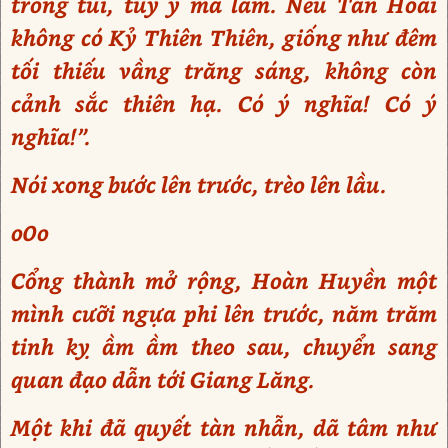
trong túi, tùy ý mà làm. Nếu Tần Hoài
không có Kỷ Thiên Thiên, giống như đêm
tối thiếu vầng trăng sáng, không còn
cảnh sắc thiên hạ. Có ý nghĩa! Có ý
nghĩa!”.
Nói xong bước lên trước, trèo lên lầu.
o0o
Cổng thành mở rộng, Hoàn Huyền một
mình cưỡi ngựa phi lên trước, năm trăm
tinh kỵ ầm ầm theo sau, chuyển sang
quan đạo dẫn tới Giang Lăng.
Một khi đã quyết tàn nhẫn, dã tâm như