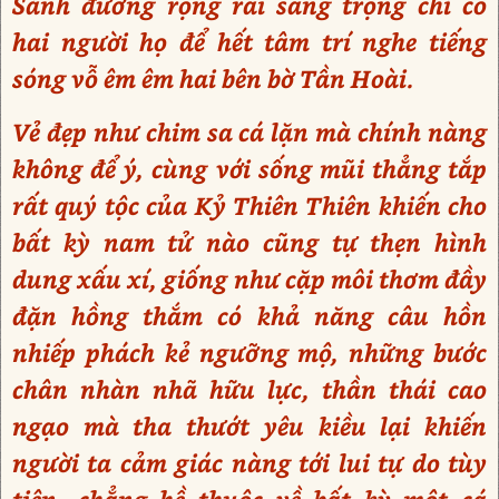
Sảnh đường rộng rãi sang trọng chỉ có
hai người họ để hết tâm trí nghe tiếng
sóng vỗ êm êm hai bên bờ Tần Hoài.
Vẻ đẹp như chim sa cá lặn mà chính nàng
không để ý, cùng với sống mũi thẳng tắp
rất quý tộc của Kỷ Thiên Thiên khiến cho
bất kỳ nam tử nào cũng tự thẹn hình
dung xấu xí, giống như cặp môi thơm đầy
đặn hồng thắm có khả năng câu hồn
nhiếp phách kẻ ngưỡng mộ, những bước
chân nhàn nhã hữu lực, thần thái cao
ngạo mà tha thướt yêu kiều lại khiến
người ta cảm giác nàng tới lui tự do tùy