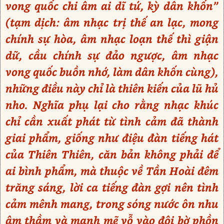
vong quốc chi âm ai dĩ tứ, kỳ dân khốn”
(tạm dịch: âm nhạc trị thế an lạc, mong
chính sự hòa, âm nhạc loạn thế thì giận
dữ, cầu chính sự đảo ngược, âm nhạc
vong quốc buồn nhớ, làm dân khốn cùng),
những điều này chỉ là thiên kiến của lũ hủ
nho. Nghĩa phụ lại cho rằng nhạc khúc
chỉ cần xuất phát từ tình cảm đã thành
giai phẩm, giống như điệu đàn tiếng hát
của Thiên Thiên, căn bản không phải để
ai bình phẩm, mà thuộc về Tần Hoài đêm
trăng sáng, lời ca tiếng đàn gợi nên tình
cảm mênh mang, trong sóng nước ôn nhu
âm thầm và mạnh mẽ vỗ vào đôi bờ phồn