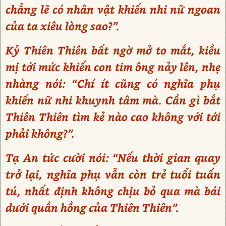
chẳng lẽ có nhân vật khiến nhi nữ ngoan
của ta xiêu lòng sao?”.
Kỷ Thiên Thiên bất ngờ mở to mắt, kiều
mị tới mức khiến con tim ông nảy lên, nhẹ
nhàng nói: “Chí ít cũng có nghĩa phụ
khiến nữ nhi khuynh tâm mà. Cần gì bắt
Thiên Thiên tìm kẻ nào cao không với tới
phải không?”.
Tạ An tức cười nói: “Nếu thời gian quay
trở lại, nghĩa phụ vẫn còn trẻ tuổi tuấn
tú, nhất định không chịu bỏ qua mà bái
dưới quần hồng của Thiên Thiên”.