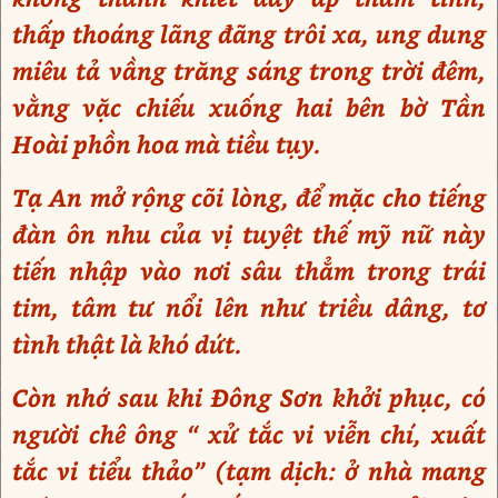
thấp thoáng lãng đãng trôi xa, ung dung
miêu tả vầng trăng sáng trong trời đêm,
vằng vặc chiếu xuống hai bên bờ Tần
Hoài phồn hoa mà tiều tụy.
Tạ An mở rộng cõi lòng, để mặc cho tiếng
đàn ôn nhu của vị tuyệt thế mỹ nữ này
tiến nhập vào nơi sâu thẳm trong trái
tim, tâm tư nổi lên như triều dâng, tơ
tình thật là khó dứt.
Còn nhớ sau khi Đông Sơn khởi phục, có
người chê ông “ xử tắc vi viễn chí, xuất
tắc vi tiểu thảo” (tạm dịch: ở nhà mang