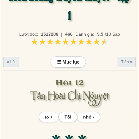
1
Lượt đọc:
1517206
|
468
Đánh giá:
9,5
/10 Sao
★★★★★★★★★★
★★★★★★★★★★
☰ Mục lục
« Lùi
Tiến »
Hồi 12
Tần Hoài Chi Nguyệt
to +
Tối
nhỏ -