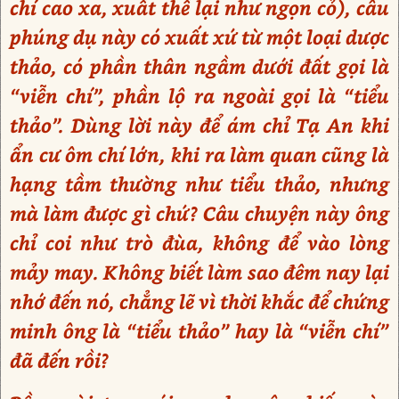
chí cao xa, xuất thế lại như ngọn cỏ), câu
phúng dụ này có xuất xứ từ một loại dược
thảo, có phần thân ngầm dưới đất gọi là
“viễn chí”, phần lộ ra ngoài gọi là “tiểu
thảo”. Dùng lời này để ám chỉ Tạ An khi
ẩn cư ôm chí lớn, khi ra làm quan cũng là
hạng tầm thường như tiểu thảo, nhưng
mà làm được gì chứ? Câu chuyện này ông
chỉ coi như trò đùa, không để vào lòng
mảy may. Không biết làm sao đêm nay lại
nhớ đến nó, chẳng lẽ vì thời khắc để chứng
minh ông là “tiểu thảo” hay là “viễn chí”
đã đến rồi?