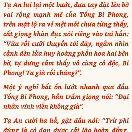
Tạ An lui lại một bước, đưa tay đặt lên bờ
vai rộng mạnh mẽ của Tống Bi Phong,
trên mặt lộ ra vẻ mệt mỏi chưa từng thấy,
cất giọng khàn đục nói riêng vào tai hắn:
“Vừa rồi cưỡi thuyền tới đây, ngắm nhìn
cảnh đèn lửa huy hoàng phồn hoa hai bên
bờ, tự dưng cảm thấy vô cùng cô độc, Bi
Phong! Ta già rồi chăng?”.
Một ý nghĩ bất ổn lướt nhanh qua đầu
Tống Bi Phong, hắn trầm giọng nói: “Đại
nhân vĩnh viễn không già”.
Tạ An cười ha hả, gật đầu nói: “Trừ phi
đúng là có đan dược cải lão hoàn đồng,