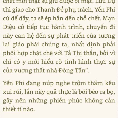
chết mới thật sự giữ được bí mật. Lưu Dụ
thì giao cho Thanh Đề phụ trách, Yến Phi
cứ để đấy, ta sẽ ép hắn đến chỗ chết. Mạn
Diệu cô tiếp tục hành trình, chuyến đi
này can hệ đến sự phát triển của tương
lai giáo phái chúng ta, nhất định phải
phối hợp chặt chẽ với Tả Thị thần, bởi vì
chỉ có y mới hiểu rõ tình hình thực sự
của vương thất nhà Đông Tấn”.
Yến Phi đang núp nghe trộm thầm kêu
xui rủi, lần này quả thực là bới bèo ra bọ,
gây nên những phiền phức không cần
thiết tí nào.