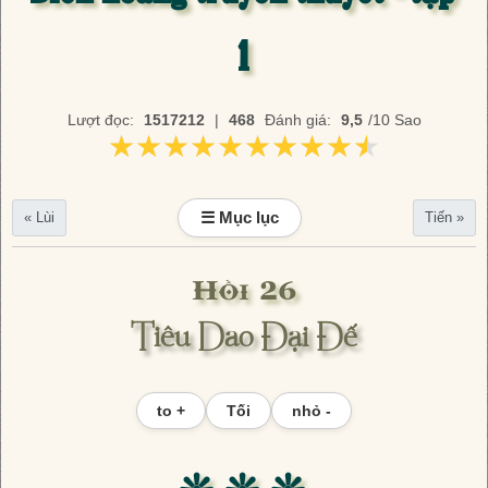
1
Lượt đọc:
1517212
|
468
Đánh giá:
9,5
/10 Sao
★★★★★★★★★★
★★★★★★★★★★
☰ Mục lục
« Lùi
Tiến »
Hồi 26
Tiêu Dao Đại Đế
to +
Tối
nhỏ -