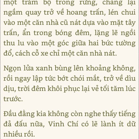
một trăm bộ trong rừng, chàng lại
ngầm quay trở về hoang trấn, lén chui
vào một căn nhà cũ nát dựa vào mặt tây
trấn, ẩn trong bóng đêm, lặng lẽ ngồi
thu lu vào một góc giữa hai bức tường
đổ, cách cỗ xe chỉ một căn nhà nát.
Ngọn lửa xanh bùng lên khoảng không,
rồi ngay lập tức bớt chói mắt, trở về dìu
dịu, trời đêm khôi phục lại vẻ tối tăm lúc
trước.
Đầu đằng kia không còn nghe thấy tiếng
đả đấu nữa, Vinh Chí có lẽ lành ít dữ
nhiều rồi.