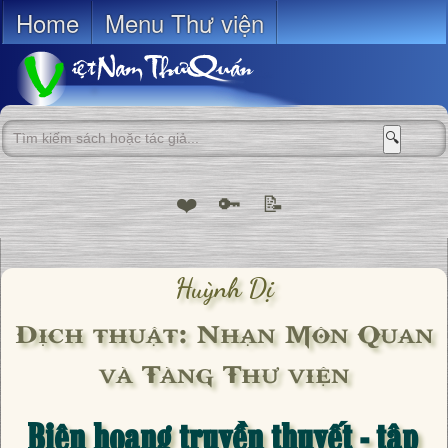
Home
Menu Thư viện
🔍
❤️
🔑
📝
Huỳnh Dị
Dịch thuật: Nhạn Môn Quan
và Tàng Thư viện
Biên hoang truyền thuyết - tập