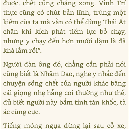
được, chết cũng chẳng xong. Vinh Trí
thực cũng có chút bản lĩnh, trúng một
kiếm của ta mà vẫn có thể dùng Thái Ất
chân khí kích phát tiềm lực bỏ chạy,
nhưng y chạy đến hơn mười dặm là đã
khá lắm rồi”.
Người đàn ông đó, chẳng cần phải nói
cũng biết là Nhậm Dao, nghe y nhắc đến
chuyện sống chết của người khác bằng
cái giọng nhẹ hẫng coi thường như thế,
đủ biết người này bẩm tính tàn khốc, tà
ác cùng cực.
Tiếng móng ngựa dừng lại sau cỗ xe,