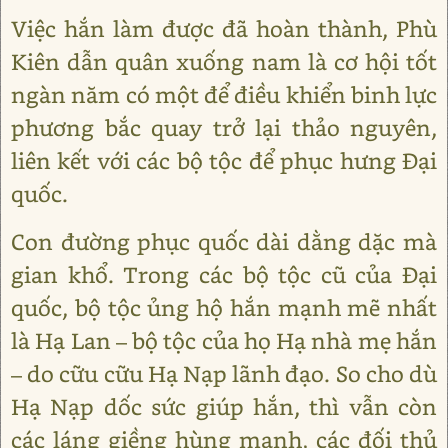
Việc hắn làm được đã hoàn thành, Phù
Kiên dẫn quân xuống nam là cơ hội tốt
ngàn năm có một để điều khiển binh lực
phương bắc quay trở lại thảo nguyên,
liên kết với các bộ tộc để phục hưng Đại
quốc.
Con đường phục quốc dài dằng dặc mà
gian khổ. Trong các bộ tộc cũ của Đại
quốc, bộ tộc ủng hộ hắn mạnh mẽ nhất
là Hạ Lan – bộ tộc của họ Hạ nhà mẹ hắn
– do cữu cữu Hạ Nạp lãnh đạo. So cho dù
Hạ Nạp dốc sức giúp hắn, thì vẫn còn
các láng giềng hùng mạnh, các đối thủ