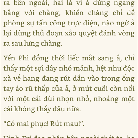
ra bên ngoài, hai là vì ả đứng ngang
bằng với chàng, khiến chàng chỉ đề
phòng sự tấn công trực diện, nào ngờ ả
lại dùng thủ đoạn xảo quyệt đánh vòng
ra sau lưng chàng.
Yến Phi đồng thời liếc mắt sang ả, chỉ
thấy một sợi dây nhỏ mảnh, hệt như độc
xà về hang đang rút dần vào trong ống
tay áo rũ thấp của ả, ở mút cuối còn nối
với một cái dùi nhọn nhỏ, nhoáng một
cái không thấy đâu nữa.
“Có mai phục! Rút mau!”.