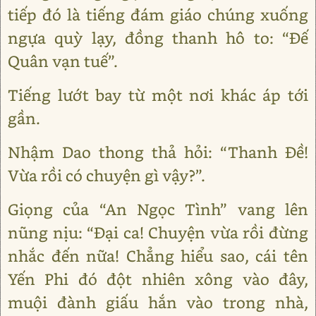
tiếp đó là tiếng đám giáo chúng xuống
ngựa quỳ lạy, đồng thanh hô to: “Đế
Quân vạn tuế”.
Tiếng lướt bay từ một nơi khác áp tới
gần.
Nhậm Dao thong thả hỏi: “Thanh Đề!
Vừa rồi có chuyện gì vậy?”.
Giọng của “An Ngọc Tình” vang lên
nũng nịu: “Đại ca! Chuyện vừa rồi đừng
nhắc đến nữa! Chẳng hiểu sao, cái tên
Yến Phi đó đột nhiên xông vào đây,
muội đành giấu hắn vào trong nhà,