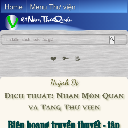
Home
Menu Thư viện
🔍
❤️
🔑
📝
Huỳnh Dị
Dịch thuật: Nhạn Môn Quan
và Tàng Thư viện
Biên hoang truyền thuyết - tập