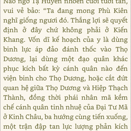
Nào ngờ Tạ Huyền nhoẻn cười tươi tắn,
vui vẻ bảo: “Ta đang mong Phù Kiên
nghĩ giống ngươi đó. Thắng lợi sẽ quyết
định ở đây chứ không phải ở Kiến
Khang. Vốn dĩ kế hoạch của y là dùng
binh lực áp đảo đánh thốc vào Thọ
Dương, lại dùng một đạo quân khác
phục kích bất kỳ cánh quân nào đến
viện binh cho Thọ Dương, hoặc cắt đứt
quan hệ giữa Thọ Dương và Hiệp Thạch
Thành, đồng thời phái nhân mã kềm
chế cánh quân tinh nhuệ của Đại Tư Mã
ở Kinh Châu, ba hướng cùng tiến xuống,
một trận đập tan lực lượng phản kích