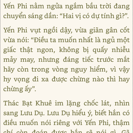
Yến Phi nằm ngửa ngắm bầu trời đang
chuyển sáng dần: “Hai vị có dự tính gì?”.
Yến Phi vụt ngồi dậy, vừa giãn gân cốt
vừa nói: “Điều ta muốn nhất là ngủ một
giấc thật ngon, không bị quấy nhiễu
mảy may, nhưng đáng tiếc trước mắt
hãy còn trong vòng nguy hiểm, vì vậy
hy vọng đi xa được chừng nào thì hay
chừng ấy”.
Thác Bạt Khuê im lặng chốc lát, nhìn
sang Lưu Dụ. Lưu Dụ hiểu ý, biết hắn có
điều muốn nói riêng với Yến Phi, thậm
chí còn đoán được hắn sẽ nói gì. Gã