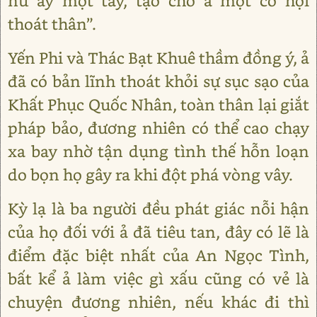
nữ ấy một tay, tạo cho ả một cơ hội
thoát thân”.
Yến Phi và Thác Bạt Khuê thầm đồng ý, ả
đã có bản lĩnh thoát khỏi sự sục sạo của
Khất Phục Quốc Nhân, toàn thân lại giắt
pháp bảo, đương nhiên có thể cao chạy
xa bay nhờ tận dụng tình thế hỗn loạn
do bọn họ gây ra khi đột phá vòng vây.
Kỳ lạ là ba người đều phát giác nỗi hận
của họ đối với ả đã tiêu tan, đây có lẽ là
điểm đặc biệt nhất của An Ngọc Tình,
bất kể ả làm việc gì xấu cũng có vẻ là
chuyện đương nhiên, nếu khác đi thì