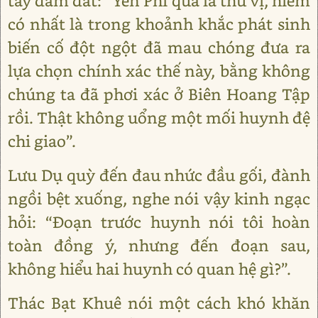
tay đấm đất: “Yến Phi quả là thú vị, hiếm
có nhất là trong khoảnh khắc phát sinh
biến cố đột ngột đã mau chóng đưa ra
lựa chọn chính xác thế này, bằng không
chúng ta đã phơi xác ở Biên Hoang Tập
rồi. Thật không uổng một mối huynh đệ
chi giao”.
Lưu Dụ quỳ đến đau nhức đầu gối, đành
ngồi bệt xuống, nghe nói vậy kinh ngạc
hỏi: “Đoạn trước huynh nói tôi hoàn
toàn đồng ý, nhưng đến đoạn sau,
không hiểu hai huynh có quan hệ gì?”.
Thác Bạt Khuê nói một cách khó khăn