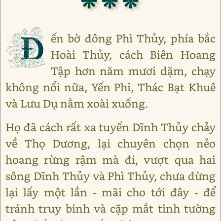
❊ ❊ ❊
Đ
ến bờ đông Phì Thủy, phía bắc
Hoài Thủy, cách Biên Hoang
Tập hơn năm mươi dặm, chạy
không nổi nữa, Yến Phi, Thác Bạt Khuê
và Lưu Dụ nằm xoài xuống.
Họ đã cách rất xa tuyến Dĩnh Thủy chảy
về Thọ Dương, lại chuyên chọn nẻo
hoang rừng rậm mà đi, vượt qua hai
sông Dĩnh Thủy và Phì Thủy, chưa dừng
lại lấy một lần - mãi cho tới đây - để
tránh truy binh và cặp mắt tinh tường