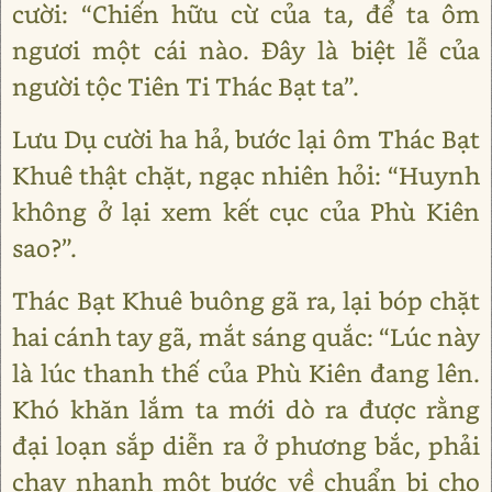
cười: “Chiến hữu cừ của ta, để ta ôm
ngươi một cái nào. Đây là biệt lễ của
người tộc Tiên Ti Thác Bạt ta”.
Lưu Dụ cười ha hả, bước lại ôm Thác Bạt
Khuê thật chặt, ngạc nhiên hỏi: “Huynh
không ở lại xem kết cục của Phù Kiên
sao?”.
Thác Bạt Khuê buông gã ra, lại bóp chặt
hai cánh tay gã, mắt sáng quắc: “Lúc này
là lúc thanh thế của Phù Kiên đang lên.
Khó khăn lắm ta mới dò ra được rằng
đại loạn sắp diễn ra ở phương bắc, phải
chạy nhanh một bước về chuẩn bị cho