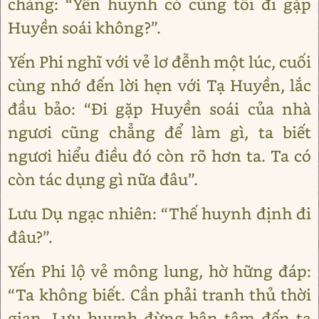
chàng: “Yến huynh có cùng tôi đi gặp
Huyền soái không?”.
Yến Phi nghĩ với vẻ lơ đễnh một lúc, cuối
cùng nhớ đến lời hẹn với Tạ Huyền, lắc
đầu bảo: “Đi gặp Huyền soái của nhà
ngươi cũng chẳng để làm gì, ta biết
ngươi hiểu điều đó còn rõ hơn ta. Ta có
còn tác dụng gì nữa đâu”.
Lưu Dụ ngạc nhiên: “Thế huynh định đi
đâu?”.
Yến Phi lộ vẻ mông lung, hờ hững đáp:
“Ta không biết. Cần phải tranh thủ thời
gian, Lưu huynh đừng bận tâm đến ta