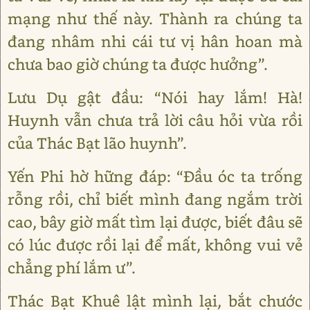
mạng như thế này. Thành ra chúng ta
đang nhâm nhi cái tư vị hân hoan mà
chưa bao giờ chúng ta được hưởng”.
Lưu Dụ gật đầu: “Nói hay lắm! Hà!
Huynh vẫn chưa trả lời câu hỏi vừa rồi
của Thác Bạt lão huynh”.
Yến Phi hờ hững đáp: “Đầu óc ta trống
rỗng rồi, chỉ biết mình đang ngắm trời
cao, bây giờ mất tìm lại được, biết đâu sẽ
có lúc được rồi lại để mất, không vui vẻ
chẳng phí lắm ư”.
Thác Bạt Khuê lật mình lại, bắt chước