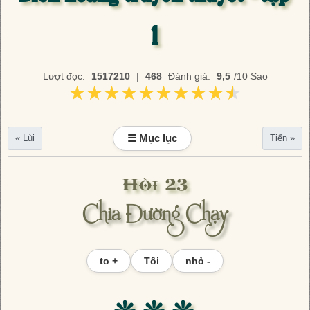
1
Lượt đọc:
1517210
|
468
Đánh giá:
9,5
/10 Sao
★★★★★★★★★★
★★★★★★★★★★
☰ Mục lục
« Lùi
Tiến »
Hồi 23
Chia Đường Chạy
to +
Tối
nhỏ -