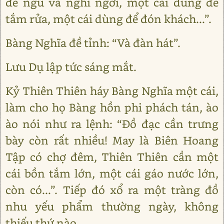
để ngủ và nghỉ ngơi, một cái dùng để
tắm rửa, một cái dùng để đón khách...”.
Bàng Nghĩa đề tỉnh: “Và đàn hát”.
Lưu Dụ lập tức sáng mắt.
Kỷ Thiên Thiên háy Bàng Nghĩa một cái,
làm cho họ Bàng hồn phi phách tán, ào
ào nói như ra lệnh: “Đồ đạc cần trưng
bày còn rất nhiều! May là Biên Hoang
Tập có chợ đêm, Thiên Thiên cần một
cái bồn tắm lớn, một cái gáo nước lớn,
còn có...”. Tiếp đó xổ ra một tràng đồ
nhu yếu phẩm thường ngày, không
thiếu thứ nào.