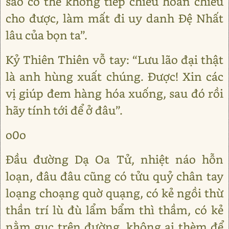
sao có thể không tiếp chiêu hoàn chiêu
cho được, làm mất đi uy danh Đệ Nhất
lâu của bọn ta”.
Kỷ Thiên Thiên vỗ tay: “Lưu lão đại thật
là anh hùng xuất chúng. Được! Xin các
vị giúp đem hàng hóa xuống, sau đó rồi
hãy tính tới để ở đâu”.
o0o
Đầu đường Dạ Oa Tử, nhiệt náo hỗn
loạn, đâu đâu cũng có tửu quỷ chân tay
loạng choạng quờ quạng, có kẻ ngồi thừ
thần trí lù đù lẩm bẩm thì thầm, có kẻ
nằm gục trên đường, không ai thèm để