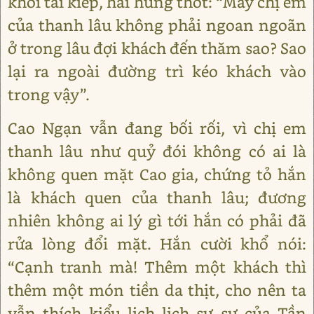
khỏi tai kiếp, hãi hùng thốt: “Mấy chị em
của thanh lâu không phải ngoan ngoãn
ở trong lâu đợi khách đến thăm sao? Sao
lại ra ngoài đường trì kéo khách vào
trong vậy”.
Cao Ngạn vẫn đang bối rối, vì chị em
thanh lâu như quỷ đói không có ai là
không quen mặt Cao gia, chứng tỏ hắn
là khách quen của thanh lâu; đương
nhiên không ai lý gì tới hắn có phải đã
rửa lòng đổi mặt. Hắn cười khổ nói:
“Cạnh tranh mà! Thêm một khách thì
thêm một món tiền da thịt, cho nên ta
vẫn thích kiểu lịch lịch sự sự của Tần