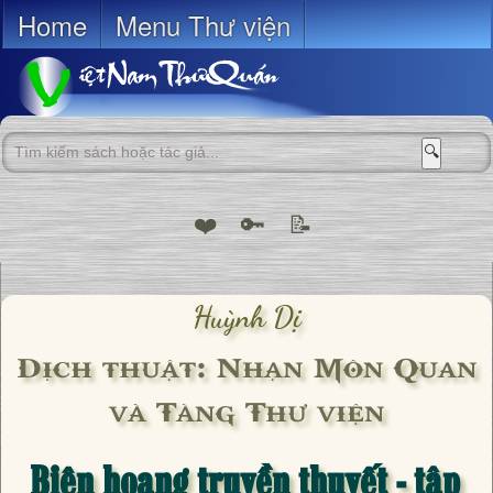
Home
Menu Thư viện
🔍
❤️
🔑
📝
Huỳnh Dị
Dịch thuật: Nhạn Môn Quan
và Tàng Thư viện
Biên hoang truyền thuyết - tập