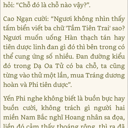
hỏi: “Chỗ đó là chỗ nào vậy?”.
Cao Ngạn cười: “Ngươi không nhìn thấy
tấm biển viết ba chữ 'Tầm Tiên Trai' sao?
Ngươi muốn uống Hàn thạch tán hay
tiên dược linh đan gì đó thì bên trong có
thể cung ứng số nhiều. Đan đường kiểu
đó trong Dạ Oa Tử có ba chỗ, ta cũng
từng vào thử một lần, mua Tráng dương
hoàn và Phi tiên dược”.
Yến Phi nghe không biết là buồn bực hay
buồn cười, không trách gì người hai
miền Nam Bắc nghĩ Hoang nhân sa đọa,
liền đó cảm thấy thoáng rộng, thì ra đã