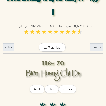
1
Lượt đọc:
1517408
|
468
Đánh giá:
9,5
/10 Sao
★★★★★★★★★★
★★★★★★★★★★
☰ Mục lục
« Lùi
Tiến »
Hồi 70
Biên Hoang Chi Dạ
to +
Tối
nhỏ -