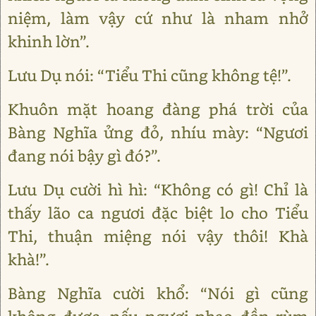
niệm, làm vậy cứ như là nham nhở
khinh lờn”.
Lưu Dụ nói: “Tiểu Thi cũng không tệ!”.
Khuôn mặt hoang đàng phá trời của
Bàng Nghĩa ửng đỏ, nhíu mày: “Ngươi
đang nói bậy gì đó?”.
Lưu Dụ cười hì hì: “Không có gì! Chỉ là
thấy lão ca ngươi đặc biệt lo cho Tiểu
Thi, thuận miệng nói vậy thôi! Khà
khà!”.
Bàng Nghĩa cười khổ: “Nói gì cũng