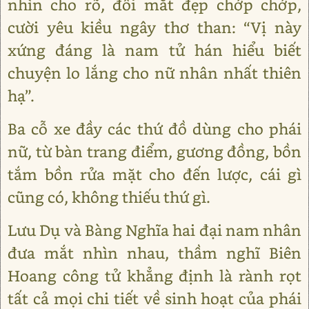
nhìn cho rõ, đôi mắt đẹp chớp chớp,
cười yêu kiều ngây thơ than: “Vị này
xứng đáng là nam tử hán hiểu biết
chuyện lo lắng cho nữ nhân nhất thiên
hạ”.
Ba cỗ xe đầy các thứ đồ dùng cho phái
nữ, từ bàn trang điểm, gương đồng, bồn
tắm bồn rửa mặt cho đến lược, cái gì
cũng có, không thiếu thứ gì.
Lưu Dụ và Bàng Nghĩa hai đại nam nhân
đưa mắt nhìn nhau, thầm nghĩ Biên
Hoang công tử khẳng định là rành rọt
tất cả mọi chi tiết về sinh hoạt của phái