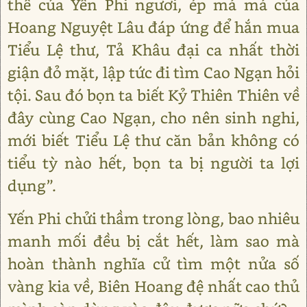
thế của Yến Phi ngươi, ép má má của
Hoang Nguyệt Lâu đáp ứng để hắn mua
Tiểu Lệ thư, Tả Khâu đại ca nhất thời
giận đỏ mặt, lập tức đi tìm Cao Ngạn hỏi
tội. Sau đó bọn ta biết Kỷ Thiên Thiên về
đây cùng Cao Ngạn, cho nên sinh nghi,
mới biết Tiểu Lệ thư căn bản không có
tiểu tỳ nào hết, bọn ta bị người ta lợi
dụng”.
Yến Phi chửi thầm trong lòng, bao nhiêu
manh mối đều bị cắt hết, làm sao mà
hoàn thành nghĩa cử tìm một nửa số
vàng kia về, Biên Hoang đệ nhất cao thủ