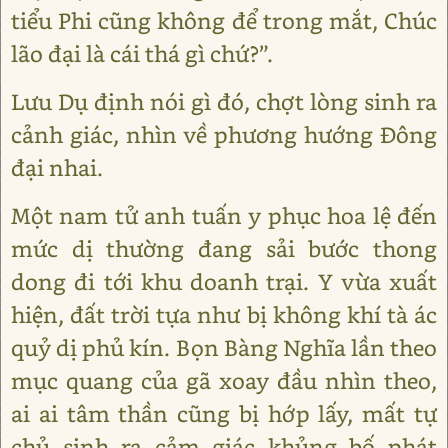
tiểu Phi cũng không để trong mắt, Chúc
lão đại là cái thá gì chứ?”.
Lưu Dụ định nói gì đó, chợt lòng sinh ra
cảnh giác, nhìn về phương hướng Đông
đại nhai.
Một nam tử anh tuấn y phục hoa lệ đến
mức dị thường đang sải bước thong
dong đi tới khu doanh trại. Y vừa xuất
hiện, đất trời tựa như bị không khí tà ác
quỷ dị phủ kín. Bọn Bàng Nghĩa lần theo
mục quang của gã xoay đầu nhìn theo,
ai ai tâm thần cũng bị hớp lấy, mất tự
chủ sinh ra cảm giác khủng bố phát