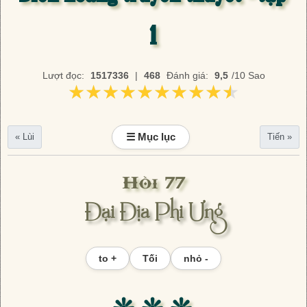
1
Lượt đọc:
1517336
|
468
Đánh giá:
9,5
/10 Sao
★★★★★★★★★★
★★★★★★★★★★
☰ Mục lục
« Lùi
Tiến »
Hồi 77
Đại Địa Phi Ưng
to +
Tối
nhỏ -