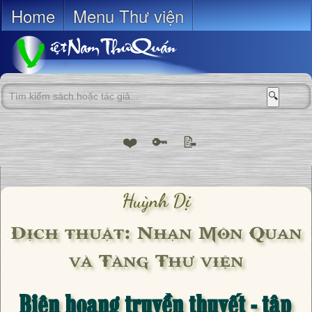
Home
Menu Thư viện
🔍
❤️
🔑
📝
Huỳnh Dị
Dịch thuật: Nhạn Môn Quan
và Tàng Thư viện
Biên hoang truyền thuyết - tập