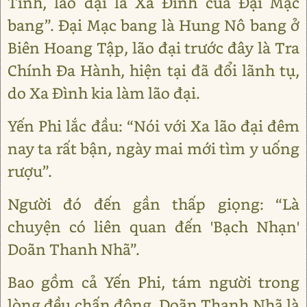
Tinh, lão đại là Xa Đình của Đại Mạc
bang”. Đại Mạc bang là Hung Nô bang ở
Biên Hoang Tập, lão đại trước đây là Tra
Chính Đa Hành, hiện tại đã đổi lãnh tụ,
do Xa Đình kia làm lão đại.
Yến Phi lắc đầu: “Nói với Xa lão đại đêm
nay ta rất bận, ngày mai mới tìm y uống
rượu”.
Người đó đến gần thấp giọng: “Là
chuyện có liên quan đến 'Bạch Nhạn'
Doãn Thanh Nhã”.
Bao gồm cả Yến Phi, tám người trong
lòng đều chấn động, Doãn Thanh Nhã là