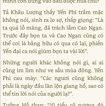
mình còn dùng vào đâu được nữa chứ?
Tả Khâu Lượng thấy Yến Phi trầm mặc
không nói, sinh ra lo sợ, thấp giọng: “Là
ta quá lỗ mãng, đã trách lầm Cao Ngạn.
Trước đây bọn ta và Cao Ngạn cũng có
thể coi là bằng hữu có qua có lại, phiền
Yến đại ca nói giùm bọn ta vài lời”.
Những người khác không nói gì, ai ai
cũng im lìm như ve sầu mùa đông. Yến
Phi cau mày: “Các ngươi cũng không
phải là ngày đầu lăn lộn giang hồ, sao có
thể tin lời nói của người lạ?”.
Tưởng Hồ than: “Vì tiểu cô nương đó