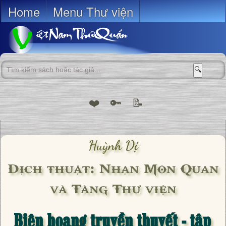
Home
Menu Thư viện
🔍
❤️
🔑
📝
Huỳnh Dị
Dịch thuật: Nhạn Môn Quan
và Tàng Thư viện
Biên hoang truyền thuyết - tập