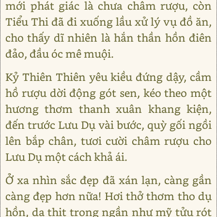
mới phát giác là chưa châm rượu, còn
Tiểu Thi đã đi xuống lầu xử lý vụ đồ ăn,
cho thấy dĩ nhiên là hắn thần hồn điên
đảo, đầu óc mê muội.
Kỷ Thiên Thiên yêu kiều đứng dậy, cầm
hồ rượu dời động gót sen, kéo theo một
hương thơm thanh xuân khang kiện,
đến trước Lưu Dụ vài bước, quỳ gối ngồi
lên bắp chân, tươi cười châm rượu cho
Lưu Dụ một cách khả ái.
Ở xa nhìn sắc đẹp đã xán lạn, càng gần
càng đẹp hơn nữa! Hơi thở thơm tho dụ
hồn, da thịt trong ngần như mỹ tửu rót