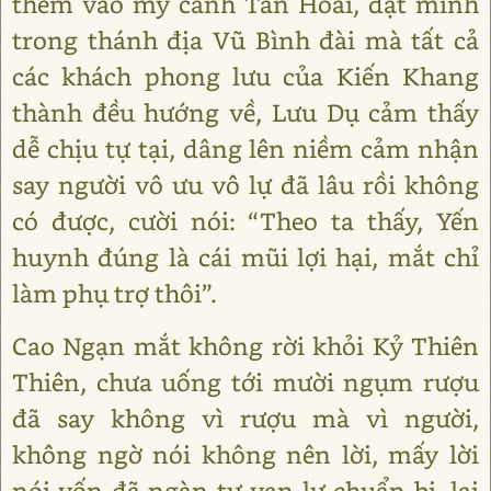
thêm vào mỹ cảnh Tần Hoài, đặt mình
trong thánh địa Vũ Bình đài mà tất cả
các khách phong lưu của Kiến Khang
thành đều hướng về, Lưu Dụ cảm thấy
dễ chịu tự tại, dâng lên niềm cảm nhận
say người vô ưu vô lự đã lâu rồi không
có được, cười nói: “Theo ta thấy, Yến
huynh đúng là cái mũi lợi hại, mắt chỉ
làm phụ trợ thôi”.
Cao Ngạn mắt không rời khỏi Kỷ Thiên
Thiên, chưa uống tới mười ngụm rượu
đã say không vì rượu mà vì người,
không ngờ nói không nên lời, mấy lời
nói vốn đã ngàn tư vạn lự chuẩn bị, lại