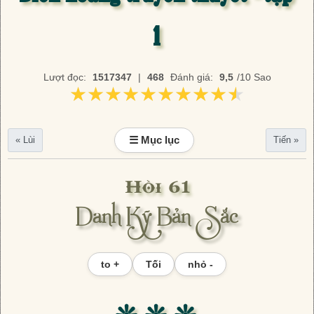
1
Lượt đọc:
1517347
|
468
Đánh giá:
9,5
/10 Sao
★★★★★★★★★★
★★★★★★★★★★
☰ Mục lục
« Lùi
Tiến »
Hồi 61
Danh Kỹ Bản Sắc
to +
Tối
nhỏ -