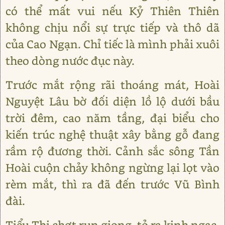
có thể mất vui nếu Kỷ Thiên Thiên
không chịu nổi sự trực tiếp và thô dã
của Cao Ngạn. Chỉ tiếc là mình phải xuôi
theo dòng nước đục này.
Trước mắt rộng rãi thoáng mát, Hoài
Nguyệt Lâu bờ đối diện lồ lộ dưới bầu
trời đêm, cao năm tầng, đại biểu cho
kiến trúc nghệ thuật xây bằng gỗ đang
rầm rộ đương thời. Cảnh sắc sông Tần
Hoài cuộn chảy không ngừng lại lọt vào
rèm mắt, thì ra đã đến trước Vũ Bình
đài.
Tiểu Thi chợt run giọng, tỏ ra kinh ngạc,