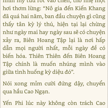
nhìn mỹ tửu rót vào chén, thở nhẹ một
hơi thơm lừng: “Nô gia đến Kiến Khang
đã quá hai năm, ban đầu chuyện gì cũng
thấy tân kỳ lý thú, hiện tại lại chừng
như ngày mai hay ngày sau sẽ có chuyện
xảy ra, Biên Hoang Tập lại là nơi hấp
dẫn mọi người nhất, mỗi ngày đề có
biến hóa. Thiên Thiên đến Biên Hoang
Tập chính là muốn nhúng mình vào
giữa tình huống kỳ diệu đó”.
Nói xong mỉm cười đứng dậy, chuyển
qua hầu Cao Ngạn.
Yến Phi lúc này không còn trách Cao