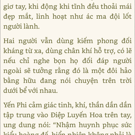
giơ tay, khi động khi tĩnh đều thoải mái
đẹp mắt, linh hoạt như ác ma đội lốt
người lành.
Hai người vẫn dùng kiếm phong đối
kháng từ xa, dùng chân khí hỗ trợ, có lẽ
nếu chỉ nghe bọn họ đối đáp người
ngoài sẽ tưởng rằng đó là một đôi hảo
bằng hữu đang nói chuyện trên trời
dưới bể với nhau.
Yến Phi cảm giác tinh, khí, thần dần dần
tập trung vào Điệp Luyến Hoa trên tay,
ung dung nói: “Nhậm huynh phục sức
kiểu hoàng đế, hiển nhiên không phải là