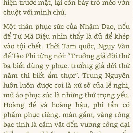
hiện trước mặt, lại còn bày trò mèo vờn
chuột với mình chứ.
Một thân phục sức của Nhậm Dao, nếu
để Tư Mã Diệu nhìn thấy là đủ để khép
vào tội chết. Thời Tam quốc, Ngụy Văn
đế Tào Phi từng nói: “Trưởng giả đời thứ
ba biết dùng y phục, trưởng giả đời thứ
năm thì biết ẩm thực”. Trung Nguyên
luôn luôn được coi là xứ sở của lễ nghi,
mũ áo phục sức là những thứ trọng yếu.
Hoàng đế và hoàng hậu, phi tần có
phẩm phục riêng, màn gấm, vàng ròng
bạc tinh là cấm vật đến vương công đại