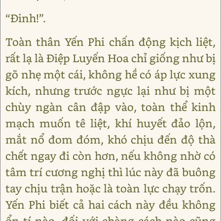
“Đinh!”.
Toàn thân Yến Phi chấn động kịch liệt,
rất lạ là Điệp Luyến Hoa chỉ giống như bị
gõ nhẹ một cái, không hề có áp lực xung
kích, nhưng trước ngực lại như bị một
chùy ngàn cân đập vào, toàn thể kinh
mạch muốn tê liệt, khí huyết đảo lộn,
mắt nổ đom đóm, khó chịu đến độ thà
chết ngay đi còn hơn, nếu không nhờ có
tâm trí cương nghị thì lúc này đã buông
tay chịu trận hoặc là toàn lực chạy trốn.
Yến Phi biết cả hai cách này đều không
ổn tí nào, đối với chàng cách nào cũng