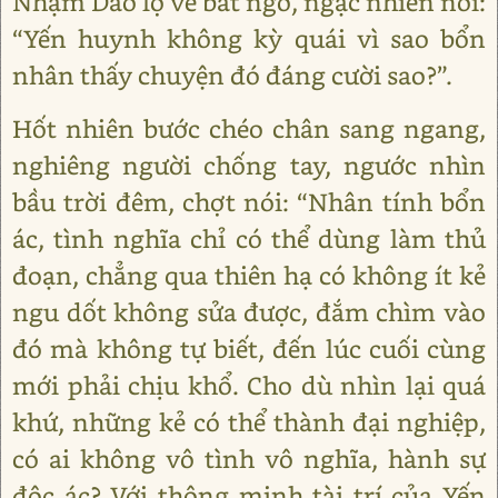
Nhậm Dao lộ vẻ bất ngờ, ngạc nhiên nói:
“Yến huynh không kỳ quái vì sao bổn
nhân thấy chuyện đó đáng cười sao?”.
Hốt nhiên bước chéo chân sang ngang,
nghiêng người chống tay, ngước nhìn
bầu trời đêm, chợt nói: “Nhân tính bổn
ác, tình nghĩa chỉ có thể dùng làm thủ
đoạn, chẳng qua thiên hạ có không ít kẻ
ngu dốt không sửa được, đắm chìm vào
đó mà không tự biết, đến lúc cuối cùng
mới phải chịu khổ. Cho dù nhìn lại quá
khứ, những kẻ có thể thành đại nghiệp,
có ai không vô tình vô nghĩa, hành sự
độc ác? Với thông minh tài trí của Yến