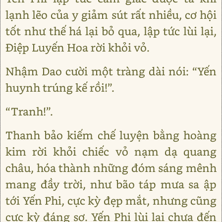
lạnh lẽo của y giảm sút rất nhiều, cơ hội
tốt như thế há lại bỏ qua, lập tức lùi lại,
Điệp Luyến Hoa rời khỏi vỏ.
Nhậm Dao cười một tràng dài nói: “Yến
huynh trúng kế rồi!”.
“Tranh!”.
Thanh bảo kiếm chế luyện bằng hoàng
kim rời khỏi chiếc vỏ nạm dạ quang
châu, hóa thành những đóm sáng mênh
mang đầy trời, như bão táp mưa sa ập
tới Yến Phi, cực kỳ đẹp mắt, nhưng cũng
cực kỳ đáng sợ. Yến Phi lùi lại chưa đến