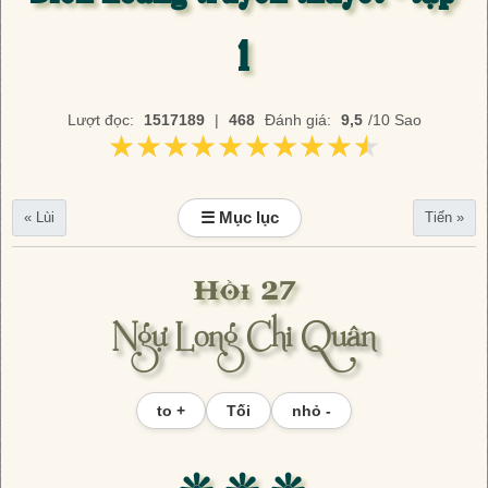
1
Lượt đọc:
1517189
|
468
Đánh giá:
9,5
/10 Sao
★★★★★★★★★★
★★★★★★★★★★
☰ Mục lục
« Lùi
Tiến »
Hồi 27
Ngự Long Chi Quân
to +
Tối
nhỏ -