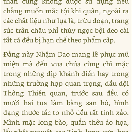
thần cũng không được sử dụng nếu
chẳng muốn mắc tội khi quân, ngoài ra
các chất liệu như lụa là, trừu đoạn, trang
sức trân châu phỉ thúy ngọc bội đeo cài
tất cả đều bị hạn chế theo phẩm cấp.
Đằng này Nhậm Dao mang lễ phục mũ
miện mà đến vua chúa cũng chỉ mặc
trong những dịp khánh điển hay trong
những trường hợp quan trọng, đầu đội
Thông Thiên quan, trước sau đều có
mười hai tua làm bằng san hô, hình
dạng thước tấc to nhỏ đều rất tinh xảo.
Mình mặc long bào, quần thêu áo họa,
lấy nhật nguyệt, sao Tinh, long, sơn, hoa