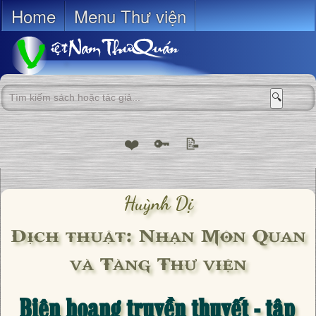
Home
Menu Thư viện
🔍
❤️
🔑
📝
Huỳnh Dị
Dịch thuật: Nhạn Môn Quan
và Tàng Thư viện
Biên hoang truyền thuyết - tập