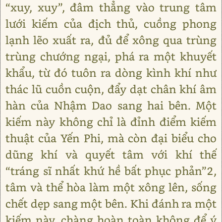
“xuy, xuy”, đâm thẳng vào trung tâm
lưới kiếm của địch thủ, cuồng phong
lạnh lẽo xuất ra, đủ để xông qua trùng
trùng chướng ngại, phá ra một khuyết
khẩu, từ đó tuôn ra dòng kình khí như
thác lũ cuồn cuộn, đẩy dạt chân khí âm
hàn của Nhậm Dao sang hai bên. Một
kiếm này không chỉ là đỉnh điểm kiếm
thuật của Yến Phi, mà còn đại biểu cho
dũng khí và quyết tâm với khí thế
“tráng sĩ nhất khứ hề bất phục phản”2,
tâm và thể hòa làm một xông lên, sống
chết dẹp sang một bên. Khi đánh ra một
kiếm này, chàng hoàn toàn không để ý