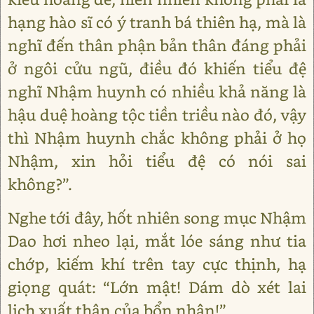
hạng hào sĩ có ý tranh bá thiên hạ, mà là
nghĩ đến thân phận bản thân đáng phải
ở ngôi cửu ngũ, điều đó khiến tiểu đệ
nghĩ Nhậm huynh có nhiều khả năng là
hậu duệ hoàng tộc tiền triều nào đó, vậy
thì Nhậm huynh chắc không phải ở họ
Nhậm, xin hỏi tiểu đệ có nói sai
không?”.
Nghe tới đây, hốt nhiên song mục Nhậm
Dao hơi nheo lại, mắt lóe sáng như tia
chớp, kiếm khí trên tay cực thịnh, hạ
giọng quát: “Lớn mật! Dám dò xét lai
lịch xuất thân của bổn nhân!”.