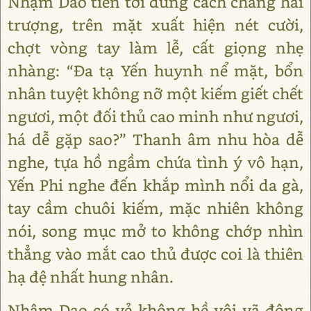
Nhậm Dao tiến tới đứng cách chàng hai
trượng, trên mặt xuất hiện nét cười,
chợt vòng tay làm lễ, cất giọng nhẹ
nhàng: “Đa tạ Yến huynh nể mặt, bổn
nhân tuyệt không nỡ một kiếm giết chết
ngươi, một đối thủ cao minh như ngươi,
há dễ gặp sao?” Thanh âm nhu hòa dễ
nghe, tựa hồ ngầm chứa tình ý vô hạn,
Yến Phi nghe đến khắp mình nổi da gà,
tay cầm chuôi kiếm, mặc nhiên không
nói, song mục mở to không chớp nhìn
thẳng vào mắt cao thủ được coi là thiên
hạ đệ nhất hung nhân.
Nhậm Dao có vẻ không hề vội vã động