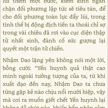
lui thêm một bước, kiếm kình ngăn
chặn đối phương lập tức sẽ tiêu tán, để
cho đối phương toàn lực đẩy lùi, trong
tình thế bị động địch tiến ta thoái chỉ sợ
trong vài chiêu đã rơi vào cục diện thập
tử nhất sinh, đành cố sức gượng lại
quyết một trận tử chiến.
Nhậm Dao lặng yên không nói một lời,
bỗng cười: “Yến huynh quả thật cao
minh ngoài tưởng tượng của ta, từ khi
xuất đạo đến nay, Nhậm Dao ta chưa
từng gặp kẻ nào chịu nổi mười hiệp, vậy
mà coi ra muốn giết chết Yến huynh lại
không dễ chút nào, khiến bổn nhân cảm