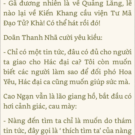
- Gã đương nhiên là về Quảng Lăng, lẽ
nào lại về Kiến Khang cầu viện Tư Mã
Đạo Tử? Khà! Có thể hát rồi đó!
Doãn Thanh Nhã cười yêu kiều:
- Chỉ có một tin tức, đâu có đủ cho người
ta giao cho Hác đại ca? Tôi còn muốn
biết các người làm sao để đối phó Hoa
Yêu, Hác đại ca cũng muốn giúp sức mà.
Cao Ngạn vẫn là lão giang hồ, bắt đầu có
hơi cảnh giác, cau mày:
- Nàng đến tìm ta chỉ là muốn do thám
tin tức, đây gọi là ‘ thích tìm ta’ của nàng