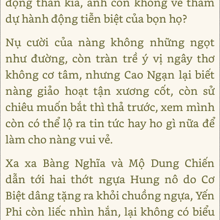
động thân kìa, anh còn không về tham
dự hành động tiễn biệt của bọn họ?
Nụ cười của nàng không những ngọt
như đường, còn tràn trề ý vị ngây thơ
không cơ tâm, nhưng Cao Ngạn lại biết
nàng giảo hoạt tận xương cốt, còn sử
chiêu muốn bắt thì thả trước, xem mình
còn có thể lộ ra tin tức hay ho gì nữa để
làm cho nàng vui vẻ.
Xa xa Bàng Nghĩa và Mộ Dung Chiến
dẫn tới hai thớt ngựa Hung nô do Cơ
Biệt dâng tặng ra khỏi chuồng ngựa, Yến
Phi còn liếc nhìn hắn, lại không có biểu