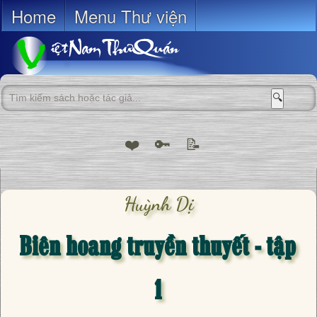
Home
Menu Thư viện
🔍
❤️
🔑
📝
Huỳnh Dị
Biên hoang truyền thuyết - tập
1