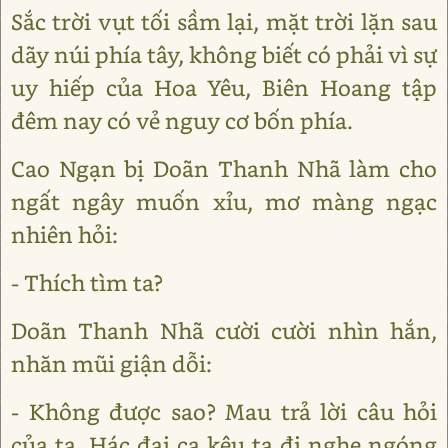
Sắc trời vụt tối sầm lại, mặt trời lặn sau
dãy núi phía tây, không biết có phải vì sự
uy hiếp của Hoa Yêu, Biên Hoang tập
đêm nay có vẻ nguy cơ bốn phía.
Cao Ngạn bị Doãn Thanh Nhã làm cho
ngất ngây muốn xỉu, mơ màng ngạc
nhiên hỏi:
- Thích tìm ta?
Doãn Thanh Nhã cười cười nhìn hắn,
nhăn mũi giận dỗi:
- Không được sao? Mau trả lời câu hỏi
của ta. Hác đại ca kêu ta đi nghe ngóng