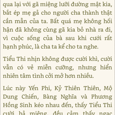
qua lại với gã miệng lưỡi đường mật kia,
bắt ép mẹ gả cho người cha thành thật
cần mẫn của ta. Bất quá mẹ không hối
hận đã không cùng gã kia bỏ nhà ra đi,
vì cuộc sống của bà sau khi cưới rất
hạnh phúc, là cha ta kể cho ta nghe.
Tiểu Thi nhịn không được cười khì, cười
vẫn có vẻ miễn cưỡng, nhưng hiển
nhiên tâm tình cởi mở hơn nhiều.
Lúc này Yến Phi, Kỷ Thiên Thiên, Mộ
Dung Chiến, Bàng Nghĩa và Phương
Hồng Sinh kéo nhau đến, thấy Tiểu Thi
cười hả miệng, đều cảm thấy ngạc