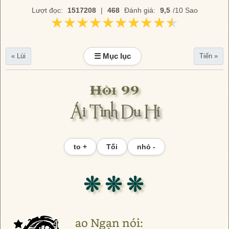
Lượt đọc:
1517208
|
468
Đánh giá:
9,5
/10 Sao
★★★★★★★★★★
★★★★★★★★★★
☰ Mục lục
« Lùi
Tiến »
Hồi 99
Ái Tình Du Hí
to +
Tối
nhỏ -
❊ ❊ ❊
ao Ngạn nói: