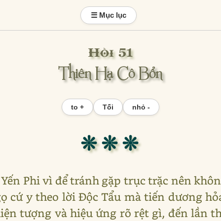
☰ Mục lục
Hồi 51
Thiên Hạ Cô Bổn
to +
Tối
nhỏ -
❊ ❊ ❊
, Yến Phi vì để tránh gặp trục trặc nên khô
gọ cứ y theo lời Độc Tẩu mà tiến dương hỏ
ện tượng và hiệu ứng rõ rệt gì, đến lần t