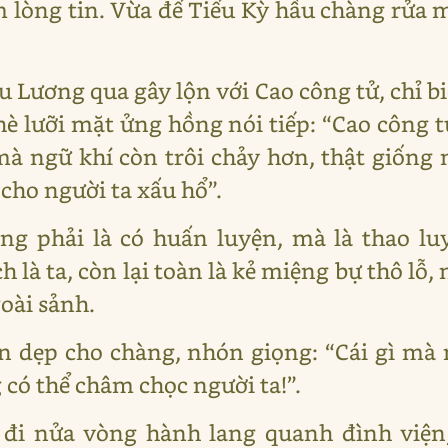
lòng tin. Vừa để Tiểu Kỳ hầu chàng rửa m
 Lương qua gây lộn với Cao công tử, chỉ bi
è lưỡi mặt ửng hồng nói tiếp: “Cao công t
 ngữ khí còn trôi chảy hơn, thật giống 
cho người ta xấu hổ”.
ông phải là có huấn luyện, mà là thao l
 là ta, còn lại toàn là kẻ miệng bự thô l
oài sảnh.
ọn dẹp cho chàng, nhón giọng: “Cái gì m
 có thể châm chọc người ta!”.
đi nửa vòng hành lang quanh đình viện,