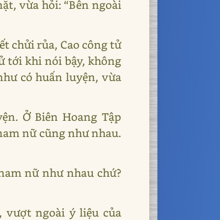
ặt, vừa hỏi: “Bên ngoài
ết chửi rủa, Cao công tử
ử tới khi nói bậy, không
như có huấn luyện, vừa
uyện. Ở Biên Hoang Tập
ỗ, nam nữ cũng như nhau.
à nam nữ như nhau chứ?
 vượt ngoài ý liệu của