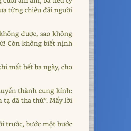
 cười ầm ầm, ba tiểu tỳ
ưa từng chiêu đãi người
 không được, sao không
Hừ! Còn không biết nịnh
khi mất hết ba ngày, cho
chuyển thành cung kính:
 tạ đã tha thứ”. Mấy lời
ới trước, bước một bước