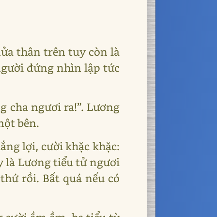
ửa thân trên tuy còn là
gười đứng nhìn lập tức
g cha ngươi ra!”. Lương
một bên.
ng lợi, cười khặc khặc:
y là Lương tiểu tử ngươi
thứ rồi. Bất quá nếu có