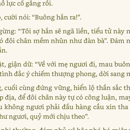
 lực cố gắng rồi.
, cười nói: “Buông hắn ra!”.
ng: “Tôi sợ hắn sẽ ngã liền, tiểu tử này n
 có đôi chân mềm nhũn như đàn bà”. Đám n
ần.
t, giận dữ: “Về với mẹ ngươi đi, mau buôn
tình đắc ý chiếm thượng phong, dời sang 
 cuối cùng đứng vững, hiển lộ thần sắc thắ
p địa, để đôi chân này tự có công luận, ma
 không ngươi phải đầu hàng cầu xin tha 
hư ngươi, quỷ mới chịu theo”.