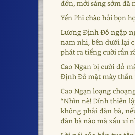
đớn, mới sáng sớm đã nỗ
Yến Phi chào hỏi bọn họ
Lương Định Đô ngập ngừ
nam nhi, bên dưới lại
phát ra tiếng cười rần r
Cao Ngạn bị cười đỏ mặ
Định Đô mặt mày thần 
Cao Ngạn loạng choạng,
“Nhìn nè! Đỉnh thiên lậ
không phải đàn bà, nếu
đàn bà nào mà xấu xí n