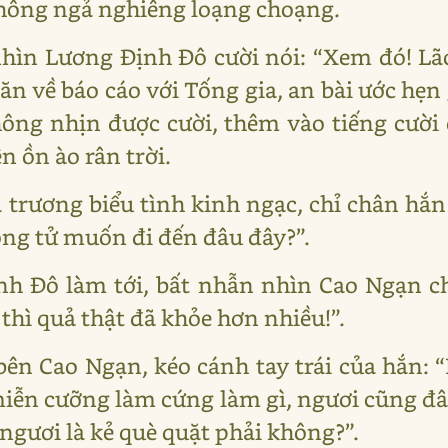
không ngả nghiêng loạng choạng.
ìn Lương Định Đô cười nói: “Xem đó! Lão
n về báo cáo với Tống gia, an bài ước hẹn 
ông nhịn được cười, thêm vào tiếng cười
n ồn ào rân trời.
trương biểu tình kinh ngạc, chỉ chân hắn l
công tử muốn đi đến đâu đây?”.
nh Đô làm tới, bất nhẫn nhìn Cao Ngạn ch
thì quả thật đã khỏe hơn nhiều!”.
bên Cao Ngạn, kéo cánh tay trái của hắn:
 miễn cưỡng làm cứng làm gì, ngươi cũng 
ngươi là kẻ què quặt phải không?”.