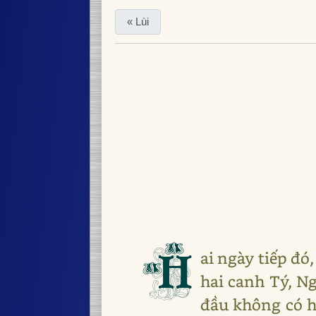
« Lùi
H
ai ngày tiếp đó
hai canh Tý, N
đầu không có hi