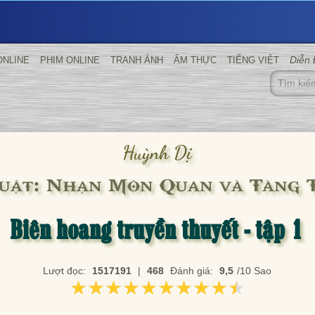
Diễn
ONLINE
PHIM ONLINE
TRANH ẢNH
ẨM THỰC
TIẾNG VIỆT
Huỳnh Dị
uật: Nhạn Môn Quan và Tàng 
Biên hoang truyền thuyết - tập 1
Lượt đọc:
1517191
|
468
Đánh giá:
9,5
/10 Sao
★★★★★★★★★★
★★★★★★★★★★