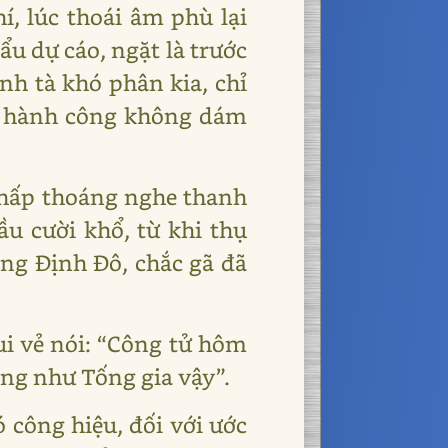
, lúc thoái âm phù lại
u dự cáo, ngặt là trước
nh tà khó phân kia, chỉ
ện hành công không dám
thấp thoáng nghe thanh
u cười khổ, từ khi thụ
ơng Định Đô, chắc gã đã
vui vẻ nói: “Công tử hôm
iống như Tống gia vậy”.
 công hiệu, đối với ước