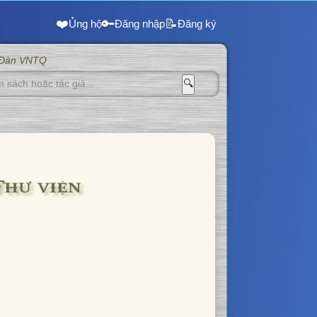
❤️
🔑
📝
Ủng hộ
Đăng nhập
Đăng ký
 Đàn VNTQ
🔍
Thư viện