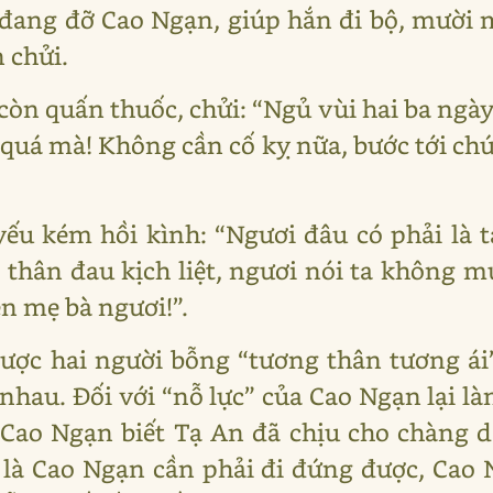
đang đỡ Cao Ngạn, giúp hắn đi bộ, mười 
 chửi.
còn quấn thuốc, chửi: “Ngủ vùi hai ba ngày
 quá mà! Không cần cố kỵ nữa, bước tới ch
u kém hồi kình: “Ngươi đâu có phải là t
 thân đau kịch liệt, ngươi nói ta không 
n mẹ bà ngươi!”.
ợc hai người bỗng “tương thân tương ái” 
 nhau. Đối với “nỗ lực” của Cao Ngạn lại 
o Cao Ngạn biết Tạ An đã chịu cho chàng 
 là Cao Ngạn cần phải đi đứng được, Cao