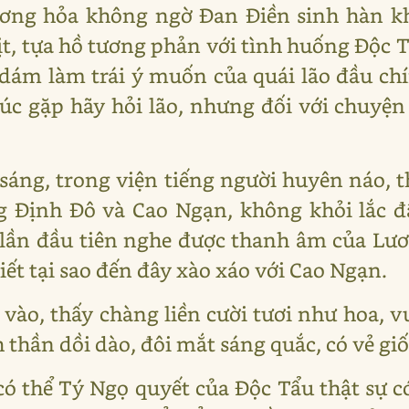
ương hỏa không ngờ Đan Điền sinh hàn khí
t, tựa hồ tương phản với tình huống Độc Tẩ
ám làm trái ý muốn của quái lão đầu chí
 lúc gặp hãy hỏi lão, nhưng đối với chuy
sáng, trong viện tiếng người huyên náo, 
 Định Đô và Cao Ngạn, không khỏi lắc đầ
 lần đầu tiên nghe được thanh âm của Lư
ết tại sao đến đây xào xáo với Cao Ngạn.
 vào, thấy chàng liền cười tươi như hoa, 
nh thần dồi dào, đôi mắt sáng quắc, có vẻ g
có thể Tý Ngọ quyết của Độc Tẩu thật sự có