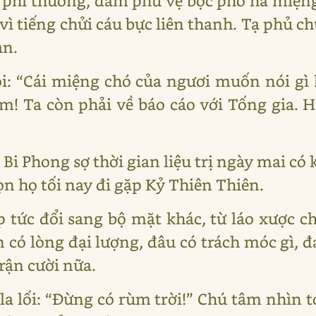
n phi thường, đám phủ vệ bộc phó há miệng
ì tiếng chửi cáu bực liên thanh. Tạ phủ ch
ạn.
i: “Cái miệng chó của ngươi muốn nói gì
m! Ta còn phải về báo cáo với Tống gia. 
Bi Phong sợ thời gian liệu trị ngày mai có 
n họ tối nay đi gặp Kỷ Thiên Thiên.
 tức đổi sang bộ mặt khác, từ láo xược 
 có lòng đại lượng, đâu có trách móc gì, đa
rận cười nữa.
a lối: “Đừng có rùm trời!” Chú tâm nhìn t