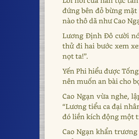
Lời nói của hắn tục tằ
đứng bên đỏ bừng mặt v
nào thô dã như Cao Ng
Lương Định Đô cười nó
thử đi hai bước xem xe
nọt ta!”.
Yến Phi hiểu được Tống 
nên muốn an bài cho bọ
Cao Ngạn vừa nghe, lập
“Lương tiểu ca đại nhân
đó liền kích động một t
Cao Ngạn khẩn trương l