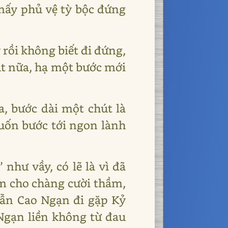
mấy phủ vệ tỳ bộc đứng
 rồi không biết đi đứng,
út nữa, hạ một bước mới
a, bước dài một chút là
muốn bước tới ngon lành
như vầy, có lẽ là vì đã
làm cho chàng cười thầm,
dẫn Cao Ngạn đi gặp Kỷ
 Ngạn liền không từ đau