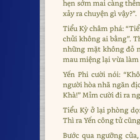
hẹn sớm mai càng thêm 
xảy ra chuyện gì vậy?”.
Tiểu Kỳ châm phá: “Tiểu
chửi không ai bằng”. Th
những mặt không đỏ mà
mau miệng lại vừa làm 
Yến Phi cười nói: “Kh
người hòa nhã ngăn địch
Khà!” Mỉm cười đi ra ng
Tiểu Kỳ ở lại phòng d
Thì ra Yến công tử cũng
Bước qua ngưỡng cửa, 