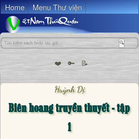
Home
Menu Thư viện
🔍
❤️
🔑
📝
Huỳnh Dị
Biên hoang truyền thuyết - tập
1