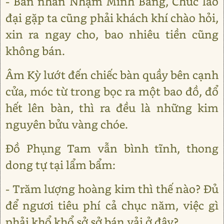
- Bản nhân Nhậm Minh Bang, Chúc lão
đại gặp ta cũng phải khách khí chào hỏi,
xin ra ngay cho, bao nhiêu tiền cũng
không bán.
Âm Kỳ lướt đến chiếc bàn quầy bên cạnh
cửa, móc từ trong bọc ra một bao đồ, đổ
hết lên bàn, thì ra đều là những kim
nguyên bửu vàng chóe.
Đồ Phụng Tam vẫn bình tĩnh, thong
dong tự tại lẩm bẩm:
- Trăm lượng hoàng kim thì thế nào? Đủ
để ngươi tiêu phí cả chục năm, việc gì
phải khổ khổ sở sở bán vải ở đây?