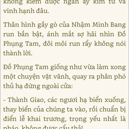
không kiếm được ngần ấy kim tử và
vinh hạnh đâu.
Thân hình gầy gò của Nhậm Minh Bang
run bần bật, ánh mắt sợ hãi nhìn Đồ
Phụng Tam, đôi môi run rẩy không nói
thành lời.
Đồ Phụng Tam giống như vừa làm xong
một chuyện vặt vãnh, quay ra phân phó
thủ hạ đứng ngoài cửa:
- Thành Giao, các ngươi hạ biển xuống,
thay biển của chúng ta vào, rồi chuẩn bị
điển lễ khai trương, trọng yếu nhất là
pháo, không được cẩu thả!