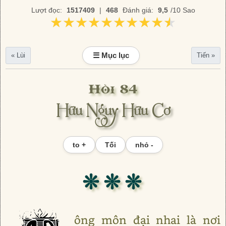
Lượt đọc:
1517409
|
468
Đánh giá:
9,5
/10 Sao
★★★★★★★★★★
★★★★★★★★★★
☰ Mục lục
« Lùi
Tiến »
Hồi 84
Hữu Nguy Hữu Cơ
to +
Tối
nhỏ -
❊ ❊ ❊
ông môn đại nhai là nơi