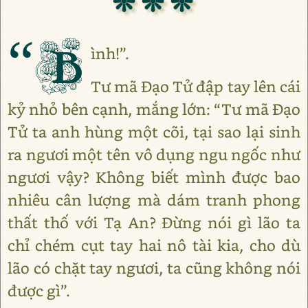
❊ ❊ ❊
“B
ình!”.
Tư mã Đạo Tử đập tay lên cái
kỷ nhỏ bên cạnh, mắng lớn: “Tư mã Đạo
Tử ta anh hùng một cõi, tại sao lại sinh
ra ngươi một tên vô dụng ngu ngốc như
ngươi vậy? Không biết mình được bao
nhiêu cân lượng mà dám tranh phong
thất thố với Tạ An? Đừng nói gì lão ta
chỉ chém cụt tay hai nô tài kia, cho dù
lão có chặt tay ngươi, ta cũng không nói
được gì”.