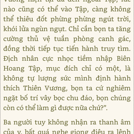
nào cũng có thể vào Tập, càng không
thể thiêu đốt phừng phừng ngút trời,
khói lửa ngùn ngụt. Chỉ cần bọn ta tăng
cường thủ vệ tuần phòng canh gác,
đồng thời tiếp tục tiến hành truy tìm.
Địch nhân cực nhọc tiềm nhập Biên
Hoang Tập, mục đích chỉ có một, là
không tự lượng sức mình định hành
thích Thiên Vương, bọn ta cứ nghiêm
ngặt bố trí vây bọc chu đáo, bọn chúng
còn có thể làm gì được nữa chứ?”.
Ba người tuy không nhận ra thanh âm
của y, bất quá nghe giọng điệu ra lệnh