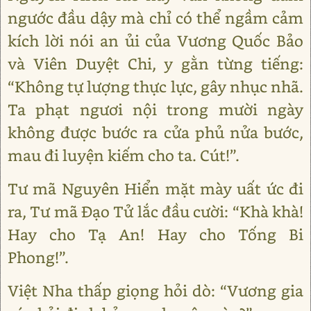
ngước đầu dậy mà chỉ có thể ngầm cảm
kích lời nói an ủi của Vương Quốc Bảo
và Viên Duyệt Chi, y gằn từng tiếng:
“Không tự lượng thực lực, gây nhục nhã.
Ta phạt ngươi nội trong mười ngày
không được bước ra cửa phủ nửa bước,
mau đi luyện kiếm cho ta. Cút!”.
Tư mã Nguyên Hiển mặt mày uất ức đi
ra, Tư mã Đạo Tử lắc đầu cười: “Khà khà!
Hay cho Tạ An! Hay cho Tống Bi
Phong!”.
Việt Nha thấp giọng hỏi dò: “Vương gia