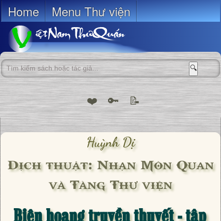
Home
Menu Thư viện
🔍
❤️
🔑
📝
Huỳnh Dị
Dịch thuật: Nhạn Môn Quan
và Tàng Thư viện
Biên hoang truyền thuyết - tập