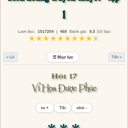
1
Lượt đọc:
1517204
|
468
Đánh giá:
9,5
/10 Sao
★★★★★★★★★★
★★★★★★★★★★
☰ Mục lục
« Lùi
Tiến »
Hồi 17
Vì Họa Được Phúc
to +
Tối
nhỏ -