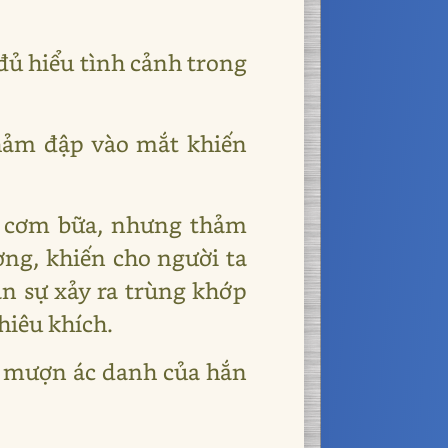
đủ hiểu tình cảnh trong
thảm đập vào mắt khiến
ư cơm bữa, nhưng thảm
ờng, khiến cho người ta
án sự xảy ra trùng khớp
khiêu khích.
ời mượn ác danh của hắn