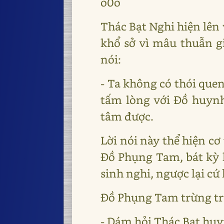
o0o
Thác Bạt Nghi hiện lên 
khổ sở vì mâu thuẫn g
nói:
- Ta không có thói quen
tấm lòng với Đồ huynh,
tâm được.
Lời nói này thể hiện cơ
Đồ Phụng Tam, bát kỳ l
sinh nghi, ngược lại cứ
Đồ Phụng Tam trừng trừ
- Dám hỏi Thác Bạt huyn