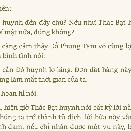
iên:
ạt huynh đến đây chứ? Nếu như Thác Bạt 
à bí mật nữa, đúng không?
c càng cảm thấy Đồ Phụng Tam vô cùng lợi
 bình tĩnh nói:
 cần Đồ huynh lo lắng. Đơn đặt hàng này 
ng làm mất thời gian của ta.
hoan hỉ nói:
, hiện giờ Thác Bạt huynh nói bất kỳ lời nà
chúng ta trở thành tử địch, lời hừa này vẫ
anh đạm, nếu chỉ nhận được một vụ này, b