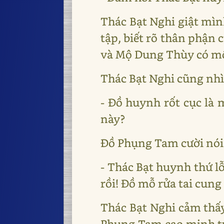
Thác Bạt Nghi giật mì
tập, biết rõ thân phận
và Mộ Dung Thùy có mối 
Thác Bạt Nghi cũng nhì
- Đồ huynh rốt cục là 
này?
Đồ Phụng Tam cười nói
- Thác Bạt huynh thứ l
rồi! Đồ mỗ rửa tai cung
Thác Bạt Nghi cảm thấy
Phụng Tam cao minh tựa