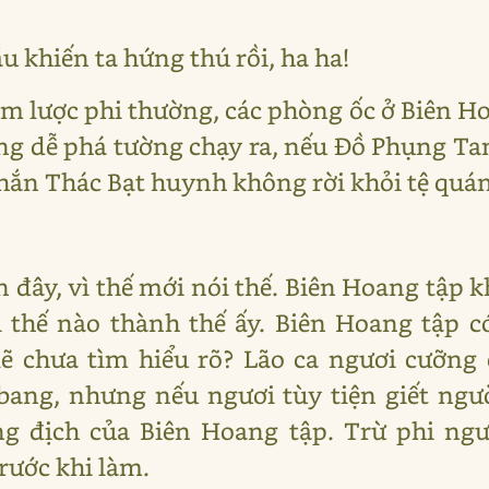
u khiến ta hứng thú rồi, ha ha!
m lược phi thường, các phòng ốc ở Biên Hoa
ng dễ phá tường chạy ra, nếu Đồ Phụng T
hắn Thác Bạt huynh không rời khỏi tệ quá
 đây, vì thế mới nói thế. Biên Hoang tập k
thế nào thành thế ấy. Biên Hoang tập có
lẽ chưa tìm hiểu rõ? Lão ca ngươi cưỡng 
bang, nhưng nếu ngươi tùy tiện giết ngườ
ng địch của Biên Hoang tập. Trừ phi ngư
rước khi làm.