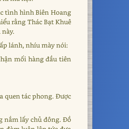
c tình hình Biên Hoang
hiểu rằng Thác Bạt Khuê
 này.
ấp lánh, nhíu mày nói:
 nhận mối hàng đầu tiên
ưa quen tác phong. Được
ng nắm lấy chủ đông. Đồ
ân đàm luận lập tức đưa