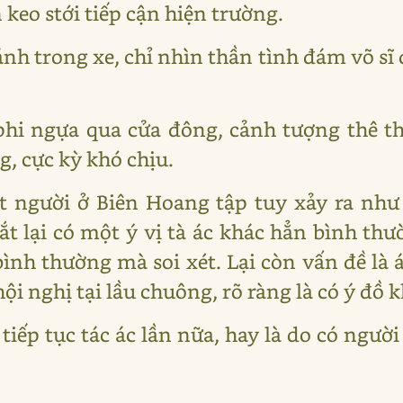
keo stới tiếp cận hiện trường.
nh trong xe, chỉ nhìn thần tình đám võ sĩ 
phi ngựa qua cửa đông, cảnh tượng thê 
, cực kỳ khó chịu.
t người ở Biên Hoang tập tuy xảy ra nh
ắt lại có một ý vị tà ác khác hẳn bình thư
bình thường mà soi xét. Lại còn vấn đề là 
ội nghị tại lầu chuông, rõ ràng là có ý đồ 
 tiếp tục tác ác lần nữa, hay là do có ngư