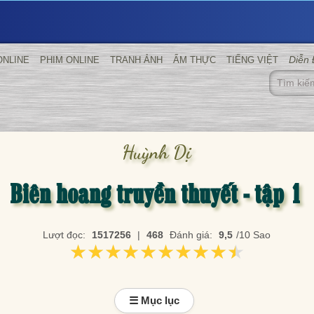
Diễn
ONLINE
PHIM ONLINE
TRANH ẢNH
ẨM THỰC
TIẾNG VIỆT
Huỳnh Dị
Biên hoang truyền thuyết - tập 1
Lượt đọc:
1517256
|
468
Đánh giá:
9,5
/10 Sao
★★★★★★★★★★
★★★★★★★★★★
☰ Mục lục