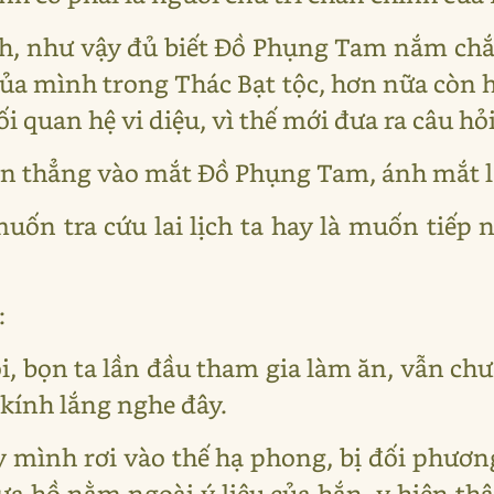
nh, như vậy đủ biết Đồ Phụng Tam nắm chắ
 của mình trong Thác Bạt tộc, hơn nữa còn 
quan hệ vi diệu, vì thế mới đưa ra câu hỏi
n thẳng vào mắt Đồ Phụng Tam, ánh mắt l
muốn tra cứu lai lịch ta hay là muốn tiếp
:
ỗi, bọn ta lần đầu tham gia làm ăn, vẫn ch
 kính lắng nghe đây.
 mình rơi vào thế hạ phong, bị đối phươ
 hồ nằm ngoài ý liệu của hắn, y hiện th