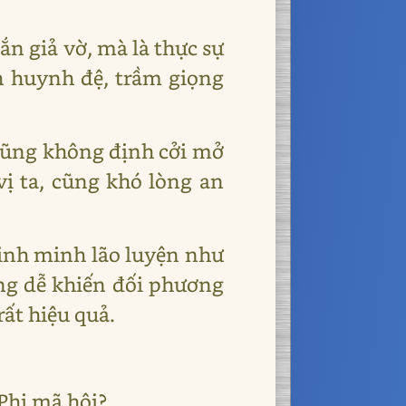
ắn giả vờ, mà là thực sự
h huynh đệ, trầm giọng
i cũng không định cởi mở
vị ta, cũng khó lòng an
 tinh minh lão luyện như
ũng dễ khiến đối phương
rất hiệu quả.
 Phi mã hội?