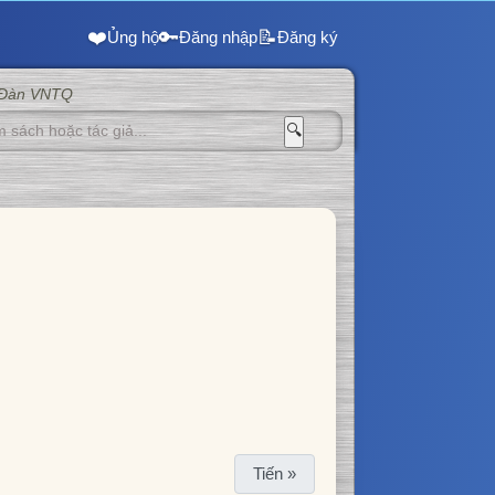
❤️
🔑
📝
Ủng hộ
Đăng nhập
Đăng ký
 Đàn VNTQ
🔍
Tiến »