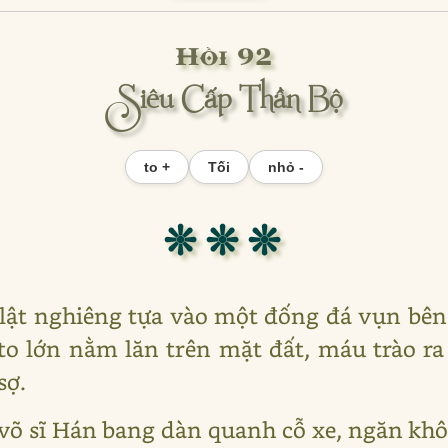
Hồi 92
Siêu Cấp Thần Bộ
to +
Tối
nhỏ -
❊ ❊ ❊
 lật nghiêng tựa vào một đống đá vụn bên
o lớn nằm lăn trên mặt đất, máu trào ra 
sợ.
võ sĩ Hán bang dàn quanh cỗ xe, ngăn kh