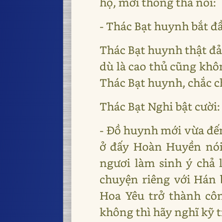
họ, mới thong thả nói:
- Thác Bạt huynh bắt đầ
Thác Bạt huynh thật đả
dù là cao thủ cũng khô
Thác Bạt huynh, chắc c
Thác Bạt Nghi bật cười:
- Đồ huynh mới vừa đến
ở đấy Hoàn Huyền nói 
ngươi làm sinh ý chả 
chuyện riêng với Hán 
Hoa Yêu trở thành cô
không thì hãy nghĩ kỹ t