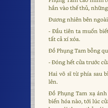
hắn vào thế thủ, những
Đương nhiên bên ngoài k
- Đầu tiên ta muốn biế
tất cả xí xóa.
Đồ Phụng Tam bỗng quá
- Đóng hết cửa trước cửa
Hai võ sĩ từ phía sau 
lên.
Đồ Phụng Tam xạ ánh 
biến hóa nào, tới lúc c