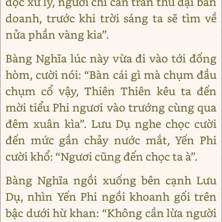
độc xử lý, ngươi chỉ cần trấn thủ đại bản
doanh, trước khi trời sáng ta sẽ tìm về
nửa phần vàng kia”.
Bàng Nghĩa lúc này vừa đi vào tới đống
hòm, cười nói: “Bàn cái gì mà chụm đầu
chụm cổ vậy, Thiên Thiên kêu ta đến
mời tiểu Phi ngươi vào trướng cùng qua
đêm xuân kìa”. Lưu Dụ nghe chọc cười
đến mức gần chảy nước mắt, Yến Phi
cười khổ: “Ngươi cũng đến chọc ta à”.
Bàng Nghĩa ngồi xuống bên cạnh Lưu
Dụ, nhìn Yến Phi ngồi khoanh gối trên
bậc dưới hừ khan: “Không cần lừa người