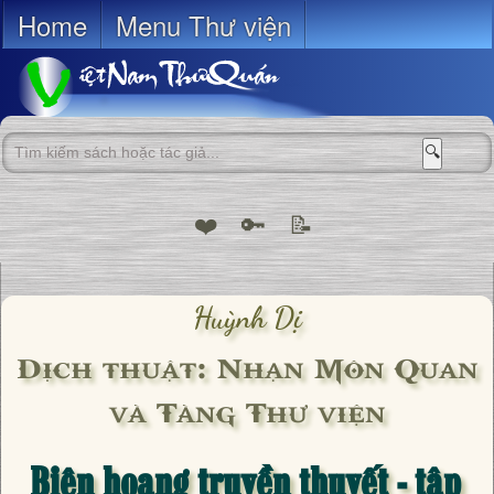
Home
Menu Thư viện
🔍
❤️
🔑
📝
Huỳnh Dị
Dịch thuật: Nhạn Môn Quan
và Tàng Thư viện
Biên hoang truyền thuyết - tập