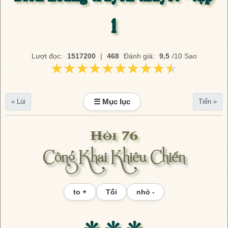
1
Lượt đọc:
1517200
|
468
Đánh giá:
9,5
/10 Sao
★★★★★★★★★★
★★★★★★★★★★
☰ Mục lục
« Lùi
Tiến »
Hồi 76
Công Khai Khiêu Chiến
to +
Tối
nhỏ -