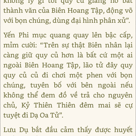
không lý gì tới quy củ giang hồ bất
thành văn của Biên Hoang Tập, động võ
với bọn chúng, dùng đại hình phân xử”.
Yến Phi mục quang quay lên bậc cấp,
mỉm cười: “Trên sự thật Biên nhân lại
càng giữ quy củ hơn là bất cứ một ai
ngoài Biên Hoang Tập, lão tử đây quy
quy củ củ đi chơi một phen với bọn
chúng, tuyên bố với bên ngoài nếu
không thể đem đồ về trả cho nguyên
chủ, Kỷ Thiên Thiên đêm mai sẽ cự
tuyệt đi Dạ Oa Tử”.
Lưu Dụ bắt đầu cảm thấy được huyết