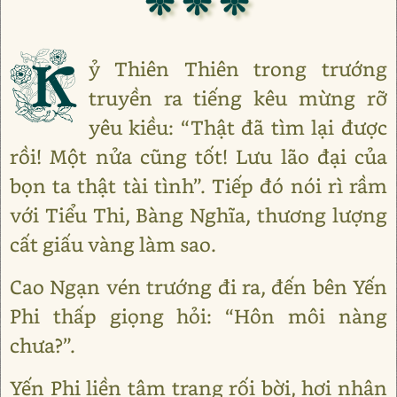
❊ ❊ ❊
K
ỷ Thiên Thiên trong trướng
truyền ra tiếng kêu mừng rỡ
yêu kiều: “Thật đã tìm lại được
rồi! Một nửa cũng tốt! Lưu lão đại của
bọn ta thật tài tình”. Tiếp đó nói rì rầm
với Tiểu Thi, Bàng Nghĩa, thương lượng
cất giấu vàng làm sao.
Cao Ngạn vén trướng đi ra, đến bên Yến
Phi thấp giọng hỏi: “Hôn môi nàng
chưa?”.
Yến Phi liền tâm trạng rối bời, hơi nhận