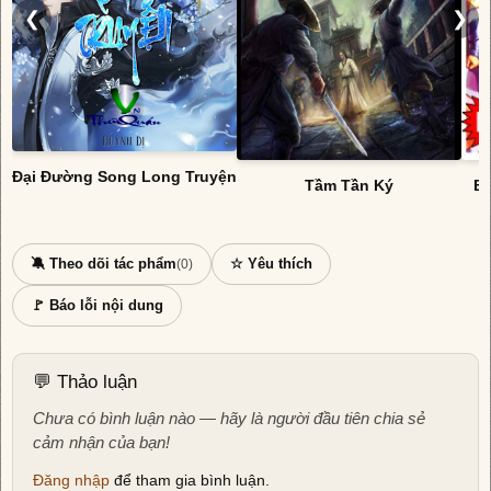
❮
❯
Đại Đường Song Long Truyện
Tầm Tần Ký
Bi
🔕 Theo dõi tác phẩm
☆ Yêu thích
(0)
🚩 Báo lỗi nội dung
💬 Thảo luận
Chưa có bình luận nào — hãy là người đầu tiên chia sẻ
cảm nhận của bạn!
Đăng nhập
để tham gia bình luận.