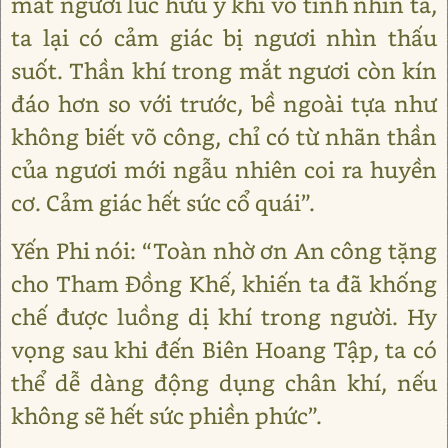
mắt ngươi lúc hữu ý khi vô tình nhìn ta,
ta lại có cảm giác bị ngươi nhìn thấu
suốt. Thần khí trong mắt ngươi còn kín
đáo hơn so với trước, bề ngoài tựa như
không biết võ công, chỉ có từ nhãn thần
của ngươi mới ngẫu nhiên coi ra huyền
cơ. Cảm giác hết sức cổ quái”.
Yến Phi nói: “Toàn nhờ ơn An công tặng
cho Tham Đồng Khế, khiến ta đã khống
chế được luồng dị khí trong người. Hy
vọng sau khi đến Biên Hoang Tập, ta có
thể dễ dàng động dụng chân khí, nếu
không sẽ hết sức phiền phức”.