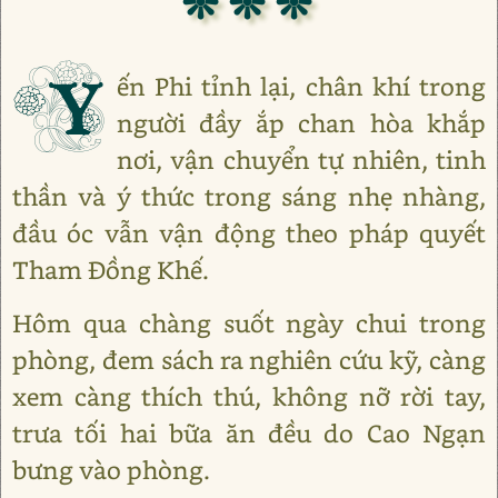
❊ ❊ ❊
Y
ến Phi tỉnh lại, chân khí trong
người đầy ắp chan hòa khắp
nơi, vận chuyển tự nhiên, tinh
thần và ý thức trong sáng nhẹ nhàng,
đầu óc vẫn vận động theo pháp quyết
Tham Đồng Khế.
Hôm qua chàng suốt ngày chui trong
phòng, đem sách ra nghiên cứu kỹ, càng
xem càng thích thú, không nỡ rời tay,
trưa tối hai bữa ăn đều do Cao Ngạn
bưng vào phòng.