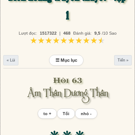
1
Lượt đọc:
1517322
|
468
Đánh giá:
9,5
/10 Sao
★★★★★★★★★★
★★★★★★★★★★
☰ Mục lục
« Lùi
Tiến »
Hồi 63
Âm Thần Dương Thần
to +
Tối
nhỏ -