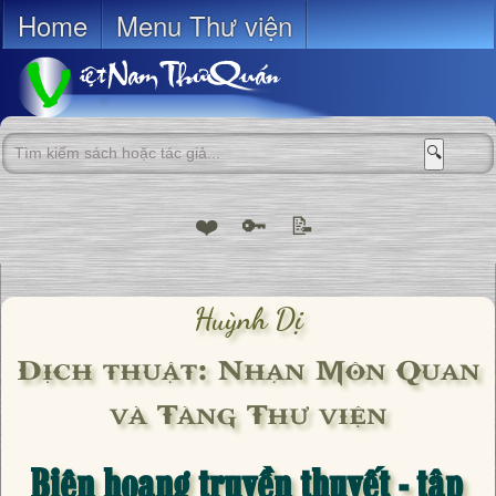
Home
Menu Thư viện
🔍
❤️
🔑
📝
Huỳnh Dị
Dịch thuật: Nhạn Môn Quan
và Tàng Thư viện
Biên hoang truyền thuyết - tập