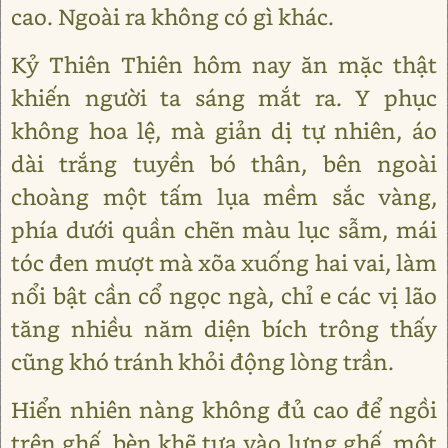
cao. Ngoài ra không có gì khác.
Kỷ Thiên Thiên hôm nay ăn mặc thật
khiến người ta sáng mắt ra. Y phục
không hoa lệ, mà giản dị tự nhiên, áo
dài trắng tuyền bó thân, bên ngoài
choàng một tấm lụa mềm sắc vàng,
phía dưới quần chẽn màu lục sẫm, mái
tóc đen mượt mà xõa xuống hai vai, làm
nổi bật cần cổ ngọc ngà, chỉ e các vị lão
tăng nhiều năm diện bích trông thấy
cũng khó tránh khỏi động lòng trần.
Hiển nhiên nàng không đủ cao để ngồi
trên ghế, bèn khẽ tựa vào lưng ghế, một