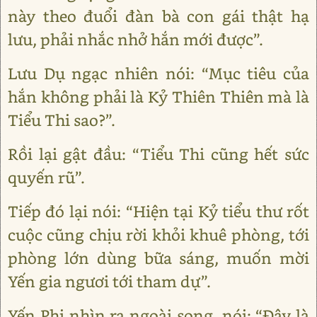
này theo đuổi đàn bà con gái thật hạ
lưu, phải nhắc nhở hắn mới được”.
Lưu Dụ ngạc nhiên nói: “Mục tiêu của
hắn không phải là Kỷ Thiên Thiên mà là
Tiểu Thi sao?”.
Rồi lại gật đầu: “Tiểu Thi cũng hết sức
quyến rũ”.
Tiếp đó lại nói: “Hiện tại Kỷ tiểu thư rốt
cuộc cũng chịu rời khỏi khuê phòng, tới
phòng lớn dùng bữa sáng, muốn mời
Yến gia ngươi tới tham dự”.
Yến Phi nhìn ra ngoài song, nói: “Đây là