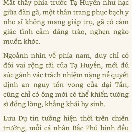
Mắt thấy phía trước Tạ Huyền như hạc
giữa đàn gà, một thân trang phục bạch y
nho sĩ không mang giáp trụ, gã có cảm
giác tình cảm dâng trào, nghẹn ngào
muốn khóc.
Ngoảnh nhìn về phía nam, duy chỉ có
đôi vai rộng rãi của Tạ Huyền, mới đủ
sức gánh vác trách nhiệm nặng nề quyết
định an nguy tồn vong của đại Tấn,
cũng chỉ có ông mới có thể khiến tướng
sĩ đồng lòng, khẳng khái hy sinh.
Lưu Dụ tin tưởng hiện thời trên chiến
trường, mỗi cá nhân Bắc Phủ binh đều