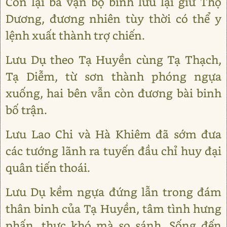
Còn lại ba vạn bộ binh lưu lại giữ Thọ
Dương, đương nhiên tùy thời có thể y
lệnh xuất thành trợ chiến.
Lưu Dụ theo Tạ Huyền cùng Tạ Thạch,
Tạ Diễm, từ sơn thành phóng ngựa
xuống, hai bên vẫn còn đương bài binh
bố trận.
Lưu Lao Chi và Hà Khiêm đã sớm đưa
các tướng lãnh ra tuyến đầu chỉ huy đại
quân tiến thoái.
Lưu Dụ kềm ngựa đứng lẫn trong đám
thân binh của Tạ Huyền, tâm tình hưng
phấn, thực khó mà so sánh. Sống đến