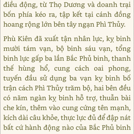
điều động, từ Thọ Dương và doanh trại
bốn phía kéo ra, tập kết tại cánh đồng
hoang rộng lớn bên tây ngạn Phì Thủy.
Phù Kiên đã xuất tận nhân lực, kỵ binh
mười tám vạn, bộ binh sáu vạn, tổng
binh lực gấp ba lần Bắc Phủ binh, thanh
thế hùng hổ, cung cách oai phong,
tuyến đầu sử dụng ba vạn kỵ binh bố
trận cách Phì Thủy trăm bộ, hai bên đều
có năm ngàn kỵ binh hỗ trợ, thuẫn bài
che kín, thêm vào cung cứng tên mạnh,
kích dài câu khỏe, thực lực đủ để đập nát
bất cứ hành động nào của Bắc Phủ binh