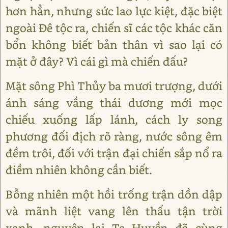
hơn hẳn, nhưng sức lao lực kiệt, đặc biệt
ngoài Đê tộc ra, chiến sĩ các tộc khác căn
bổn không biết bản thân vì sao lại có
mặt ở đây? Vì cái gì mà chiến đấu?
Mặt sông Phì Thủy ba mươi trượng, dưới
ánh sáng vầng thái dương mới mọc
chiếu xuống lấp lánh, cách ly song
phương đối địch rõ ràng, nước sông êm
đềm trôi, đối với trận đại chiến sắp nổ ra
điềm nhiên không cần biết.
Bỗng nhiên một hồi trống trận dồn dập
và mãnh liệt vang lên thấu tận trời
xanh, nguyên lai Tạ Huyền đã cùng