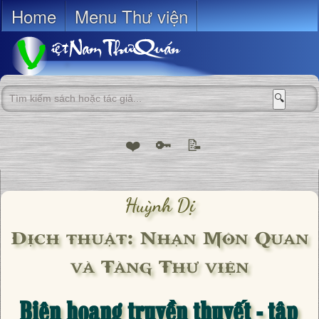
Home
Menu Thư viện
🔍
❤️
🔑
📝
Huỳnh Dị
Dịch thuật: Nhạn Môn Quan
và Tàng Thư viện
Biên hoang truyền thuyết - tập