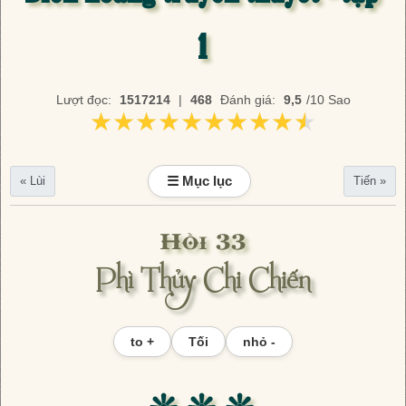
1
Lượt đọc:
1517214
|
468
Đánh giá:
9,5
/10 Sao
★★★★★★★★★★
★★★★★★★★★★
☰ Mục lục
« Lùi
Tiến »
Hồi 33
Phì Thủy Chi Chiến
to +
Tối
nhỏ -