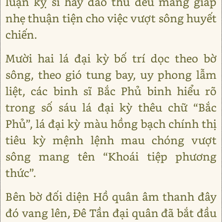
luận kỵ sĩ hay đao thủ đều mang giáp
nhẹ thuận tiện cho việc vượt sông huyết
chiến.
Mười hai lá đại kỳ bố trí dọc theo bờ
sông, theo gió tung bay, uy phong lẫm
liệt, các binh sĩ Bắc Phủ binh hiểu rõ
trong số sáu lá đại kỳ thêu chữ “Bắc
Phủ”, lá đại kỳ màu hồng bạch chính thị
tiêu kỳ mệnh lệnh mau chóng vượt
sông mang tên “Khoái tiệp phương
thức”.
Bên bờ đối diện Hồ quân âm thanh đây
đó vang lên, Đê Tần đại quân đã bắt đầu