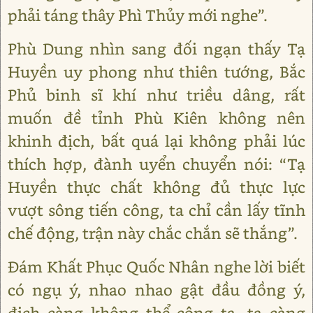
phải táng thây Phì Thủy mới nghe”.
Phù Dung nhìn sang đối ngạn thấy Tạ
Huyền uy phong như thiên tướng, Bắc
Phủ binh sĩ khí như triều dâng, rất
muốn đề tỉnh Phù Kiên không nên
khinh địch, bất quá lại không phải lúc
thích hợp, đành uyển chuyển nói: “Tạ
Huyền thực chất không đủ thực lực
vượt sông tiến công, ta chỉ cần lấy tĩnh
chế động, trận này chắc chắn sẽ thắng”.
Đám Khất Phục Quốc Nhân nghe lời biết
có ngụ ý, nhao nhao gật đầu đồng ý,
địch càng không thể công ta, ta càng