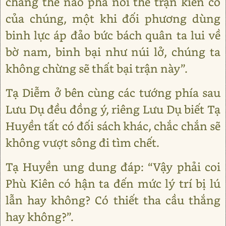
chẳng thể nào phá nổi thế trận kiên cố
của chúng, một khi đối phương dùng
binh lực áp đảo bức bách quân ta lui về
bờ nam, binh bại như núi lở, chúng ta
không chừng sẽ thất bại trận này”.
Tạ Diễm ở bên cùng các tướng phía sau
Lưu Dụ đều đồng ý, riêng Lưu Dụ biết Tạ
Huyền tất có đối sách khác, chắc chắn sẽ
không vượt sông đi tìm chết.
Tạ Huyền ung dung đáp: “Vậy phải coi
Phù Kiên có hận ta đến mức lý trí bị lú
lẫn hay không? Có thiết tha cầu thắng
hay không?”.