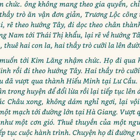
 chức. ông không mang theo gia quyến, chỉ
 thầy trò ăn vận đơn giản, Trương Lộc cõng
i, rẽ theo hướng Tây, đi dọc theo chân thàn
ng Nam tới Thái Thị khẩu, lại rẽ về hướng Tâ
 thuê hai con la, hai thầy trò cưỡi la lên đườ
muốn tới Kim Lăng nhậm chức. Họ đi qua hế
inh rồi đi theo hướng Tây. Hai thầy trò cưỡ
au đã vượt qua thành Hiếu Minh tại Lư Cầu.
 trong huyện để đổi lừa rồi lại tiếp tục lên
ác Châu xong, không dám nghỉ ngơi, lại vội
 một mạch tới đường lớn tại Hà Giang. Vượt
như một cơn gió. Thuê thuyền của một ngư
ếp tục cuộc hành trình. Chuyện họ đi đường 