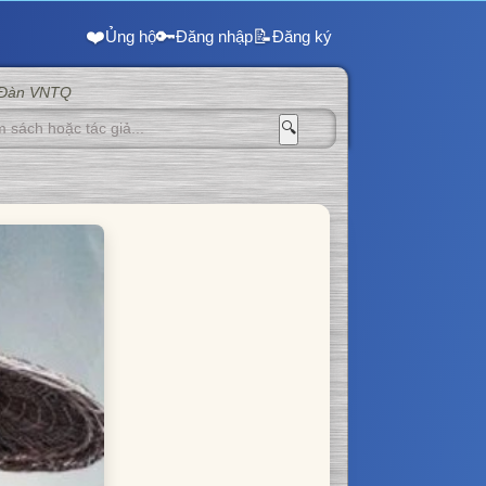
❤️
🔑
📝
Ủng hộ
Đăng nhập
Đăng ký
 Đàn VNTQ
🔍