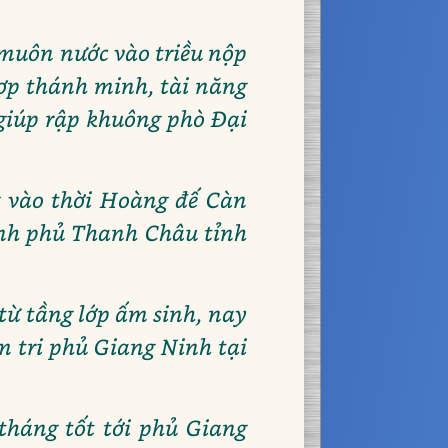
 muôn nước vào triều nộp
hợp thánh minh, tài năng
 giúp rập khuông phò Đại
g vào thời Hoàng đế Càn
ành phủ Thanh Châu tỉnh
từ tầng lớp ấm sinh, nay
m tri phủ Giang Ninh tại
tháng tốt tới phủ Giang