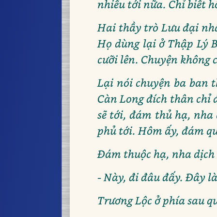
nhiều tới nữa. Chỉ biết 
Hai thầy trò Lưu đại nh
Họ dùng lại ở Thập Lý B
cưỡi lên. Chuyện không 
Lại nói chuyện ba ban 
Càn Long đích thân chỉ 
sẽ tới, đám thủ hạ, nha
phủ tới. Hôm ấy, đám qua
Đám thuộc hạ, nha dịch 
- Này, đi đâu đấy. Đây l
Trương Lộc ở phía sau qu