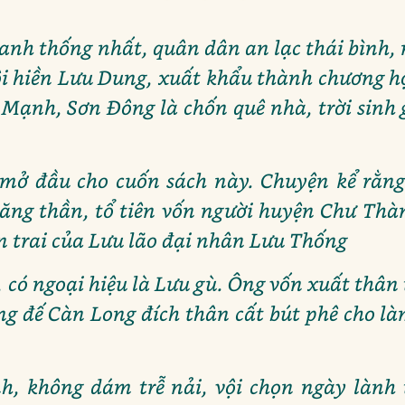
anh thống nhất, quân dân an lạc thái bình,
tôi hiền Lưu Dung, xuất khẩu thành chương 
 Mạnh, Sơn Đông là chốn quê nhà, trời sinh
mở đầu cho cuốn sách này. Chuyện kể rằn
năng thần, tổ tiên vốn người huyện Chư Th
n trai của Lưu lão đại nhân Lưu Thống
 có ngoại hiệu là Lưu gù. Ông vốn xuất thân 
 đế Càn Long đích thân cất bút phê cho là
nh, không dám trễ nải, vội chọn ngày lành 