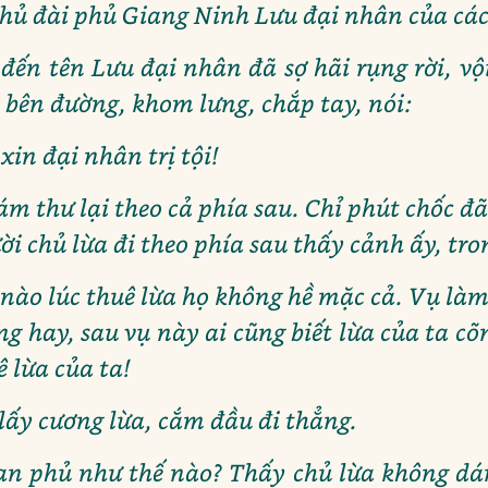
 phủ đài phủ Giang Ninh Lưu đại nhân của các
ến tên Lưu đại nhân đã sợ hãi rụng rời, vộ
 bên đường, khom lưng, chắp tay, nói:
xin đại nhân trị tội!
m thư lại theo cả phía sau. Chỉ phút chốc đ
i chủ lừa đi theo phía sau thấy cảnh ấy, tr
 nào lúc thuê lừa họ không hề mặc cả. Vụ làm
g hay, sau vụ này ai cũng biết lừa của ta cõ
ê lừa của ta!
lấy cương lừa, cắm đầu đi thẳng.
an phủ như thế nào? Thấy chủ lừa không dá