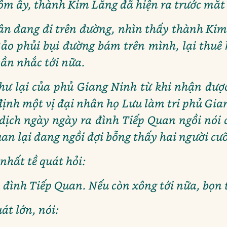
hôm ấy, thành Kim Lăng đã hiện ra trước mắt
ân đang đi trên đường, nhìn thấy thành Kim
ảo phủi bụi đường bám trên mình, lại thuê h
cần nhắc tới nữa.
thư lại của phủ Giang Ninh từ khi nhận đượ
định một vị đại nhân họ Lưu làm tri phủ Gia
 dịch ngày ngày ra đình Tiếp Quan ngồi nói 
n lại đang ngồi đợi bỗng thấy hai người cưỡi
nhất tề quát hỏi:
à đình Tiếp Quan. Nếu còn xông tới nữa, bọn 
át lớn, nói: