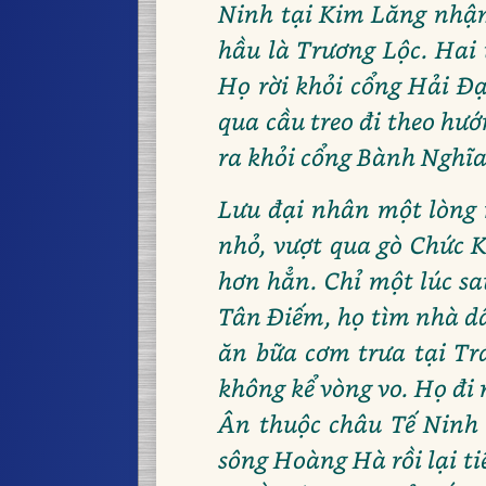
Ninh tại Kim Lăng nhậm
hầu là Trương Lộc. Hai
Họ rời khỏi cổng Hải Đạ
qua cầu treo đi theo hướ
ra khỏi cổng Bành Nghĩa,
Lưu đại nhân một lòng 
nhỏ, vượt qua gò Chức K
hơn hẳn. Chỉ một lúc s
Tân Điếm, họ tìm nhà dân
ăn bữa cơm trưa tại Tr
không kể vòng vo. Họ đi
Ân thuộc châu Tế Ninh 
sông Hoàng Hà rồi lại ti