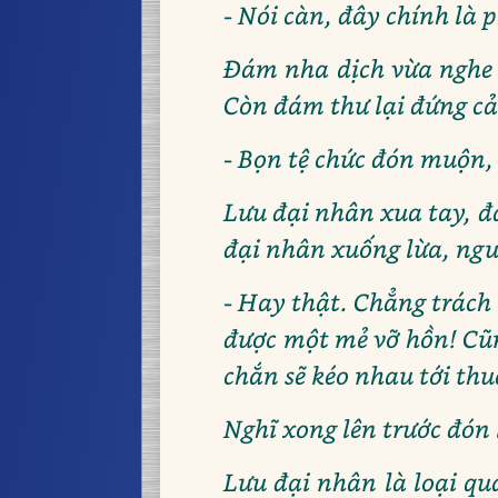
- Nói càn, đây chính là
Đám nha dịch vừa nghe đ
Còn đám thư lại đứng cả
- Bọn tệ chức đón muộn, 
Lưu đại nhân xua tay, đá
đại nhân xuống lừa, ngườ
- Hay thật. Chẳng trách
được một mẻ vỡ hồn! Cũn
chắn sẽ kéo nhau tới thu
Nghĩ xong lên trước đón 
Lưu đại nhân là loại qu