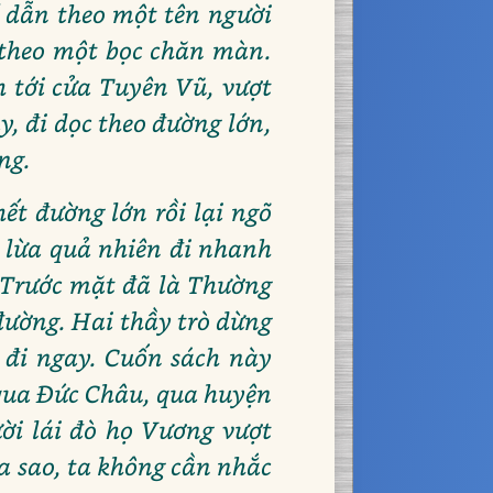
 dẫn theo một tên người
 theo một bọc chăn màn.
h tới cửa Tuyên Vũ, vượt
y, đi dọc theo đường lớn,
ng.
t đường lớn rồi lại ngõ
i lừa quả nhiên đi nhanh
 Trước mặt đã là Thường
 đường. Hai thầy trò dừng
 đi ngay. Cuốn sách này
 qua Đức Châu, qua huyện
ời lái đò họ Vương vượt
ra sao, ta không cần nhắc