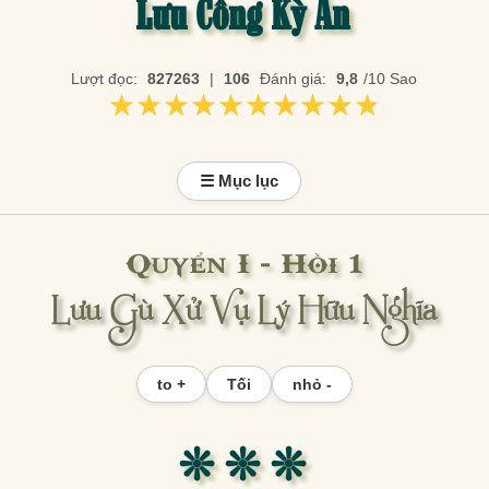
Lưu Công Kỳ Án
Lượt đọc:
827263
|
106
Đánh giá:
9,8
/10 Sao
★★★★★★★★★★
★★★★★★★★★★
☰ Mục lục
Quyển I - Hồi 1
Lưu Gù Xử Vụ Lý Hữu Nghĩa
to +
Tối
nhỏ -
❊ ❊ ❊