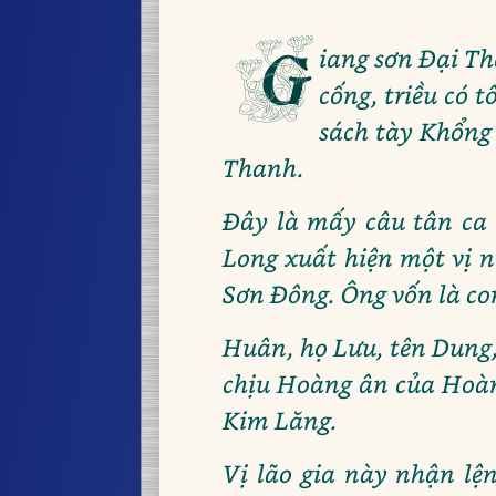
G
iang sơn Đại Th
cống, triều có 
sách tày Khổng
Thanh.
Đây là mấy câu tân ca 
Long xuất hiện một vị 
Sơn Đông. Ông vốn là co
Huân, họ Lưu, tên Dung,
chịu Hoàng ân của Hoàng
Kim Lăng.
Vị lão gia này nhận lệ