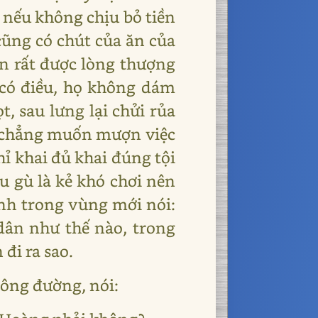
, nếu không chịu bỏ tiền
cũng có chút của ăn của
ên rất được lòng thượng
ỉ có điều, họ không dám
, sau lưng lại chửi rủa
ai chẳng muốn mượn việc
ỉ khai đủ khai đúng tội
u gù là kẻ khó chơi nên
ính trong vùng mới nói:
dân như thế nào, trong
đi ra sao.
công đường, nói: