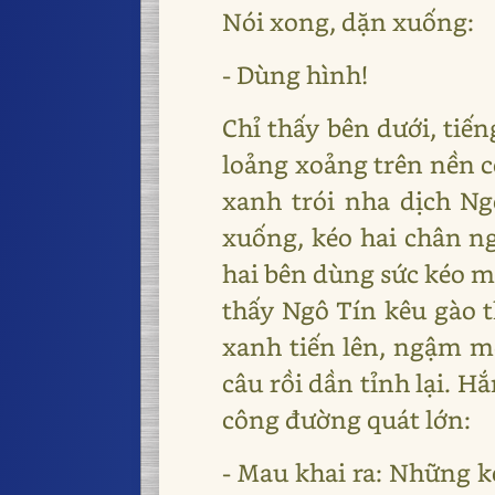
Nói xong, dặn xuống:
- Dùng hình!
Chỉ thấy bên dưới, tiế
loảng xoảng trên nền 
xanh trói nha dịch Ng
xuống, kéo hai chân ng
hai bên dùng sức kéo mạ
thấy Ngô Tín kêu gào t
xanh tiến lên, ngậm m
câu rồi dần tỉnh lại. H
công đường quát lớn:
- Mau khai ra: Những k