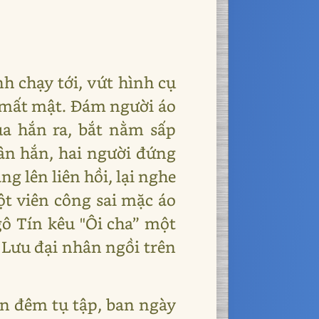
h chạy tới, vứt hình cụ
 mất mật. Đám người áo
ủa hắn ra, bắt nằm sấp
hân hắn, hai người đứng
g lên liên hồi, lại nghe
ột viên công sai mặc áo
ô Tín kêu "Ôi cha” một
. Lưu đại nhân ngồi trên
an đêm tụ tập, ban ngày