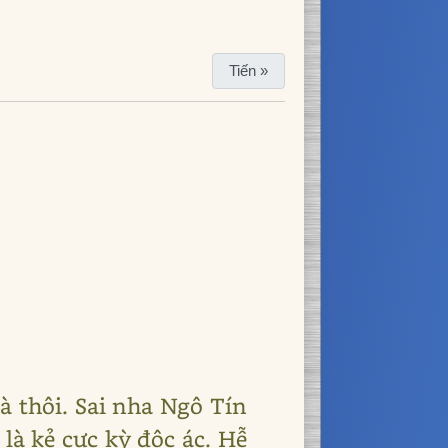
Tiến »
à thôi. Sai nha Ngô Tín
là kẻ cực kỳ độc ác. Hễ