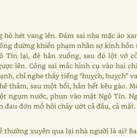
ng hò hét vang lên. Đám sai nha mặc áo xan
công đường khiến phạm nhân sợ kinh hồn
ô Tín lại, đè hắn xuống, sau đó lột vớ c
ược lên. Công sai mắc hình cụ vào hai c
nh, chỉ nghe thấy tiếng "huỵch, huỵch” van
hê thảm, sau một hồi, hắn hết kêu gào. M
ột ngụm nước, phun vào mặt Ngô Tín. Ng
ắn đau đớn mồ hôi chảy ướt cả đầu, cả mặt
ẻ thường xuyên qua lại nhà người là ai? B