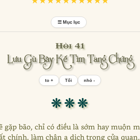
★★★★★★★★★★
★★★★★★★★★★
☰ Mục lục
Hồi 41
Lưu Gù Bày Kế Tìm Tang Chứng
to +
Tối
nhỏ -
❊ ❊ ❊
 sẽ gặp bão, chỉ có điều là sớm hay muộn m
ất chính, làm chân a dịch trong cửa quan, 