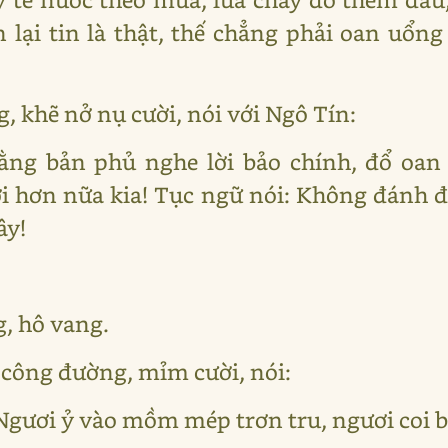
lại tin là thật, thế chẳng phải oan uổn
, khẽ nở nụ cười, nói với Ngô Tín:
rằng bản phủ nghe lời bảo chính, đổ oan
 hơn nữa kia! Tục ngữ nói: Không đánh đờ
ây!
, hô vang.
 công đường, mỉm cười, nói:
! Ngươi ỷ vào mồm mép trơn tru, ngươi coi b