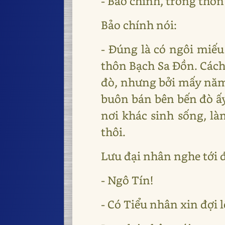
- Bảo chính, trong thô
Bảo chính nói:
- Đúng là có ngôi miế
thôn Bạch Sa Đồn. Cách
đò, nhưng bởi mấy năm 
buôn bán bên bến đò ấ
nơi khác sinh sống, là
thôi.
Lưu đại nhân nghe tới đ
- Ngô Tín!
- Có Tiểu nhân xin đợi 