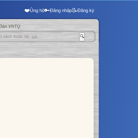
❤️
🔑
📝
Ủng hộ
Đăng nhập
Đăng ký
 Đàn VNTQ
🔍