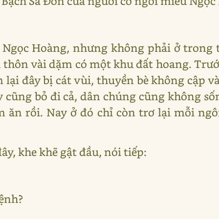
n Bạch Sa Đồn của ngươi có ngôi miếu Ngọ
u Ngọc Hoàng, nhưng không phải ở trong 
 thôn vài dặm có một khu đất hoang. Trước
lại đây bị cát vùi, thuyền bè không cập 
y cũng bỏ đi cả, dân chúng cũng không số
m ăn rồi. Nay ở đó chỉ còn trơ lại mỗi 
ây, khe khẽ gật đầu, nói tiếp:
lệnh?