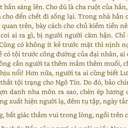
t hắn sáng lên. Cho dù là cha ruột của hắn
h cho đến chết đi sống lại. Trong nhà hắn 
bợ quan trên, bày cách cho chủ kiếm tiền n
coi ai ra gì, bị người người căm hận. Ch
Cũng có không ít kẻ trước mặt thì nịnh nọt
ẻ có tội trước công đường của đại nhân, 
ông cần người ta thêm mắm thêm muối, ch
hịu nổi! Hơn nữa, người ta ai cũng biết Lư
ắt tội trạng cho Ngô Tín. Do đó, bảo ch
ợn danh nha môn ra sao, chèn ép lương 
 xuất hiện người lạ, đêm tụ tập, ngày tản 
, bất giác thầm vui trong lòng, ngồi trên 