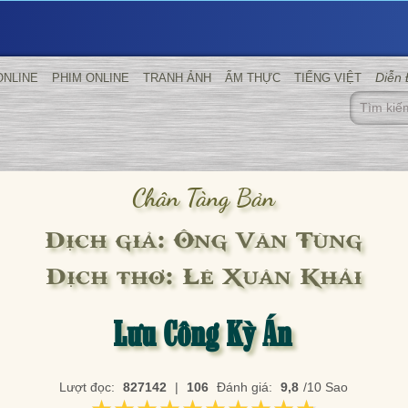
Diễn
ONLINE
PHIM ONLINE
TRANH ẢNH
ẨM THỰC
TIẾNG VIỆT
Chân Tàng Bản
Dịch giả: Ông Văn Tùng
Dịch thơ: Lê Xuân Khải
Lưu Công Kỳ Án
Lượt đọc:
827142
|
106
Đánh giá:
9,8
/10 Sao