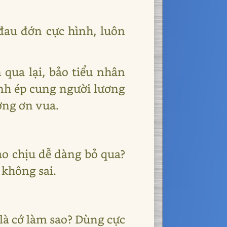
 đau đớn cực hình, luôn
 qua lại, bảo tiểu nhân
ình ép cung người lương
ởng ơn vua.
ào chịu dễ dàng bỏ qua?
 không sai.
là cớ làm sao? Dùng cực