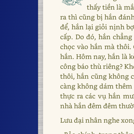
thấy tiền là mắ
ra thì cũng bị hắn đán
để, hắn lại giỏi nịnh 
cấp. Do đó, hắn chẳng 
chọc vào hắn mà thôi. 
hắn. Hôm nay, hắn là k
công báo thù riêng? Kh
thôi, hắn cũng không c
càng không dám thêm th
thực ra các vụ hắn mư
nhà hắn đêm đêm thường
Lưu đại nhân nghe xong