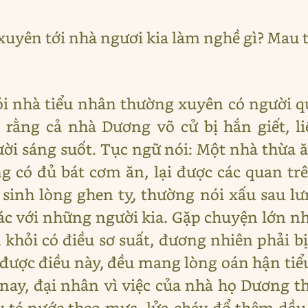
uyên tới nhà ngươi kia làm nghề gì? Mau t
i nhà tiểu nhân thường xuyên có người qu
 rằng cả nhà Dương võ cử bị hắn giết, l
ời sáng suốt. Tục ngữ nói: Một nhà thừa 
 có đủ bát cơm ăn, lại được các quan tr
sinh lòng ghen tỵ, thường nói xấu sau lư
c với những người kia. Gặp chuyện lớn n
 khỏi có điều sơ suất, đương nhiên phải b
ược điều này, đều mang lòng oán hận tiểu
nay, đại nhân vì việc của nhà họ Dương t
té nước theo mưa, lửa cháy đổ thêm dầu,