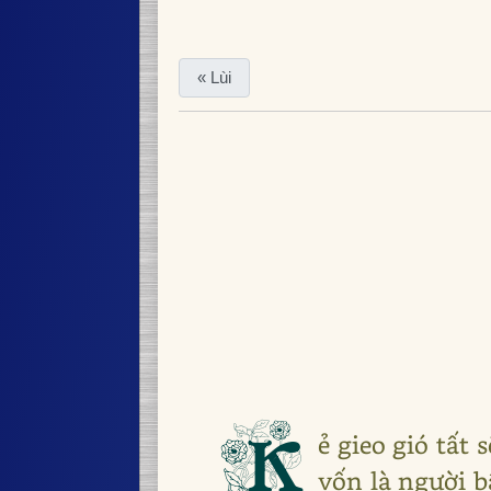
« Lùi
K
ẻ gieo gió tất
vốn là người b