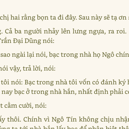
chị hai rằng bọn ta đi đây. Sau này sẽ tạ ơn 
. Cả ba người nhảy lên lưng ngựa, ra roi.
Trần Đại Dũng nói:
 sao ngài lại nói, bạc trong nhà họ Ngô chí
i vậy, trả lời, nói:
 tôi nói: Bạc trong nhà tôi vốn có đánh ký h
 nay bạc ở trong nhà hắn, nhất định phải có
t cằm cười, nói:
ấy thôi. Chính vì Ngô Tín không chịu nh
húng ta tới nhà hắn lấy bạc để phân biệt thậ