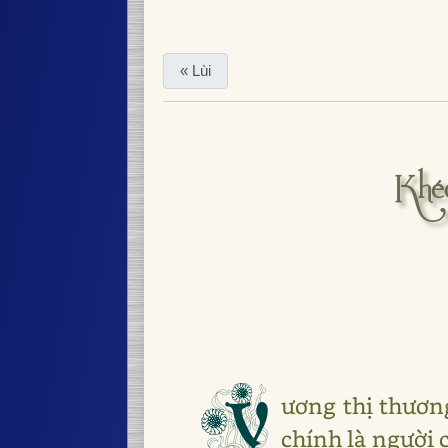
« Lùi
Khé
V
ương thị thươn
chính là người 