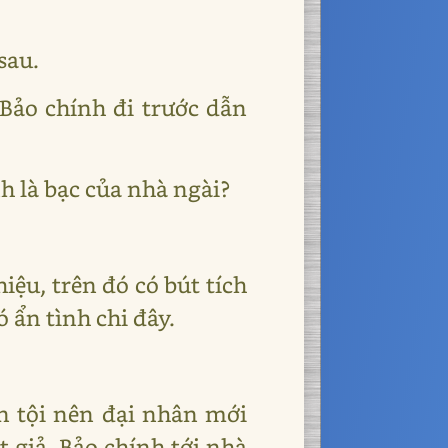
sau.
 Bảo chính đi trước dẫn
nh là bạc của nhà ngài?
iệu, trên đó có bút tích
 ẩn tình chi đây.
ận tội nên đại nhân mới
t giả. Bảo chính tới nhà