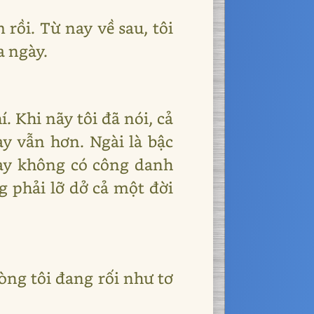
rồi. Từ nay về sau, tôi
a ngày.
. Khi nãy tôi đã nói, cả
ày vẫn hơn. Ngài là bậc
này không có công danh
g phải lỡ dở cả một đời
lòng tôi đang rối như tơ