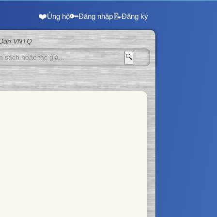
❤️
🔑
📝
Ủng hộ
Đăng nhập
Đăng ký
 Đàn VNTQ
🔍