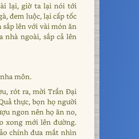
ại, giờ ta lại nói tới
à, đem luộc, lại cấp tốc
n sắp lên với vài món ăn
a nhà ngoài, sắp cả lên
ở nha môn.
u, rót ra, mời Trần Đại
Quả thực, bọn họ người
rượu ngon nên họ ăn no,
no xong mới lên đường.
bảo chính đưa mắt nhìn