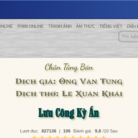
Diễn
ONLINE
PHIM ONLINE
TRANH ẢNH
ẨM THỰC
TIẾNG VIỆT
Chân Tàng Bản
Dịch giả: Ông Văn Tùng
Dịch thơ: Lê Xuân Khải
Lưu Công Kỳ Án
Lượt đọc:
827136
|
106
Đánh giá:
9,8
/10 Sao