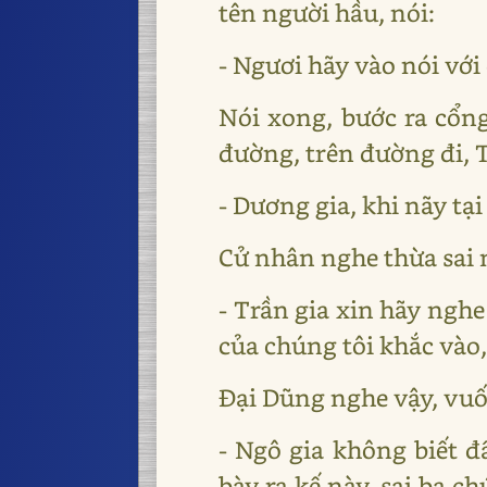
tên người hầu, nói:
- Ngươi hãy vào nói với 
Nói xong, bước ra cổng
đường, trên đường đi, 
- Dương gia, khi nãy tại
Cử nhân nghe thừa sai nó
- Trần gia xin hãy nghe
của chúng tôi khắc vào,
Đại Dũng nghe vậy, vuố
- Ngô gia không biết đ
bày ra kế này, sai ba c