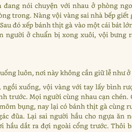
đang nói chuyện với nhau ở phòng ngoài l
g trong. Nàng vội vàng sai nhà bếp giết g
 Sau đó xếp bánh thịt gà vào một cái bát lớ
n người ở chuẩn bị xong xuôi, vội bưng r
xuống luôn, nơi này không cần giữ lễ như 
 ngồi xuống, vội vàng với tay lấy bình rượ
h trước. Mọi người cùng nhau cạn chén. 
mõm bụng, nay lại có bánh thịt gà cùng 
gác đũa. Lại sai người hầu cho ngựa ăn 
i hầu dắt ra đợi ngoài cổng trước. Thôi 