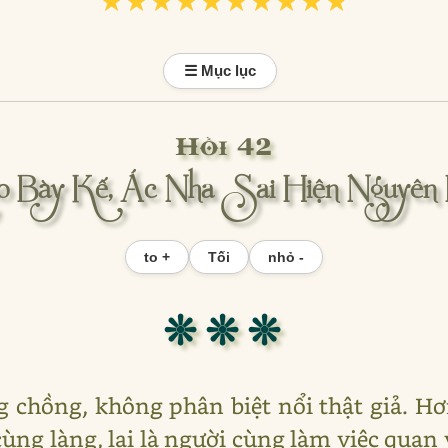
★★★★★★★★★★
★★★★★★★★★★
☰ Mục lục
Hồi 42
o Bày Kế, Ác Nha Sai Hiện Nguyên 
to +
Tối
nhỏ -
❊ ❊ ❊
g chồng, không phân biệt nổi thật giả. H
cùng làng, lại là người cùng làm việc quan 