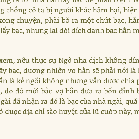
g chồng cô ta bị người khác hãm hại, hiện
ong chuyện, phải bỏ ra một chút bạc, hắ
i lấy bạc, nhưng lại đòi đích danh bạc hắn 
xem, nếu thực sự Ngô nha dịch không dín
ấy bạc, đương nhiên vợ hắn sẽ phải nói là
hắn là kẻ ngồi không nhưng vẫn được chia
, do đó mới bảo vợ hắn đưa ra bốn đỉnh b
gài đã nhận ra đó là bạc của nhà ngài, quả
ó được địa chỉ sào huyệt của lũ cướp này, 