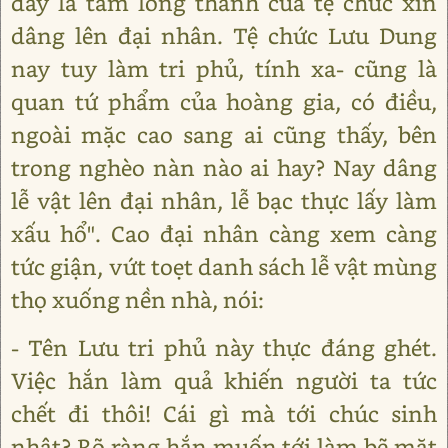
đây là tấm lòng thành của tệ chức xin
dâng lên đại nhân. Tệ chức Lưu Dung
nay tuy làm tri phủ, tính xa- cũng là
quan tứ phẩm của hoàng gia, có điều,
ngoài mặc cao sang ai cũng thấy, bên
trong nghèo nàn nào ai hay? Nay dâng
lễ vật lên đại nhân, lễ bạc thực lấy làm
xấu hổ". Cao đại nhân càng xem càng
tức giận, vứt toẹt danh sách lễ vật mùng
thọ xuống nền nhà, nói:
- Tên Lưu tri phủ này thực đáng ghét.
Việc hắn làm quả khiến người ta tức
chết đi thôi! Cái gì mà tới chúc sinh
nhật? Rõ ràng hắn muốn tới làm bẽ mặt