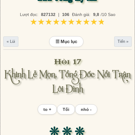
Lượt đọc:
827132
|
106
Đánh giá:
9,8
/10 Sao
★★★★★★★★★★
★★★★★★★★★★
☰ Mục lục
« Lùi
Tiến »
Hồi 17
Khinh Lễ Mọn, Tổng Đốc Nổi Trận
Lôi Đình
to +
Tối
nhỏ -
❊ ❊ ❊