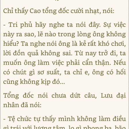
Chỉ thấy Cao tổng đốc cười nhạt, nói:
- Tri phủ hãy nghe ta nói đây. Sự việc
này ra sao, lẽ nào trong lòng ông không
hiểu? Ta nghe nói ông là kẻ rất khó chơi,
lời đồn quả không sai. Từ nay trở đi, ta
muốn ông làm việc phải cẩn thận. Nếu
có chút gì sơ suất, ta chỉ e, ông có hối
cũng không kịp đó...
Tổng đốc nói chưa dứt câu, Lưu đại
nhân đã nói:
- Tệ chức tự thấy mình không làm điều
gì trái với lương tâm, lo gì phong ba, bão