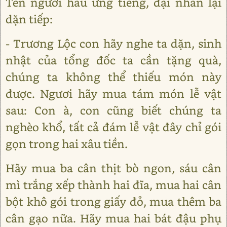
Tên người hầu ứng tiếng, đại nhân lại
dặn tiếp:
- Trương Lộc con hãy nghe ta dặn, sinh
nhật của tổng đốc ta cần tặng quà,
chúng ta không thể thiếu món này
được. Ngươi hãy mua tám món lễ vật
sau: Con à, con cũng biết chúng ta
nghèo khổ, tất cả đám lễ vật đây chỉ gói
gọn trong hai xâu tiền.
Hãy mua ba cân thịt bò ngon, sáu cân
mì trắng xếp thành hai đĩa, mua hai cân
bột khô gói trong giấy đỏ, mua thêm ba
cân gạo nữa. Hãy mua hai bát đậu phụ