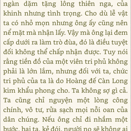
ngàn dặm tặng lông thiên nga, của
khinh nhưng tình trọng. Cho dù lễ vật
ta có nhỏ mọn nhưng ông ấy cũng nên
nể mặt mà nhận lấy. Vậy mà ông lại đem
cấp dưới ra làm trò đùa, đó là điều tuyệt
đối không thể chấp nhận được. Tuy nói
rằng tiền đồ của một viên tri phủ không
phải là lớn lắm, nhưng đối với ta, chức
tri phủ của ta là do Hoàng đế Càn Long
kim khẩu phong cho. Ta không sợ gì cả.
Ta cũng chỉ nguyện một lòng công
chính, vô tư, rửa sạch mọi nỗi oan của
dân chúng. Nếu ông chỉ đi nhầm một
bước, hại ta, kẻ đói, người no sẽ không ai