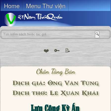
Home
Menu Thư viện
🔍
❤️
🔑
📝
Chân Tàng Bản
Dịch giả: Ông Văn Tùng
Dịch thơ: Lê Xuân Khải
Lưu Công Kỳ Án