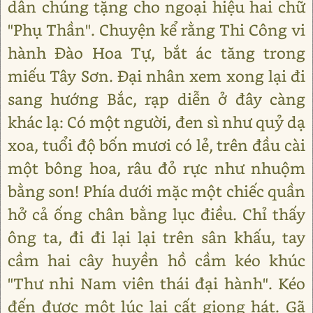
dân chúng tặng cho ngoại hiệu hai chữ
"Phụ Thần". Chuyện kể rằng Thi Công vi
hành Đào Hoa Tự, bắt ác tăng trong
miếu Tây Sơn. Đại nhân xem xong lại đi
sang hướng Bắc, rạp diễn ở đây càng
khác lạ: Có một người, đen sì như quỷ dạ
xoa, tuổi độ bốn mươi có lẻ, trên đầu cài
một bông hoa, râu đỏ rực như nhuộm
bằng son! Phía dưới mặc một chiếc quần
hở cả ống chân bằng lục điều. Chỉ thấy
ông ta, đi đi lại lại trên sân khấu, tay
cầm hai cây huyền hồ cầm kéo khúc
"Thư nhi Nam viên thái đại hành". Kéo
đến được một lúc lại cất giọng hát. Gã