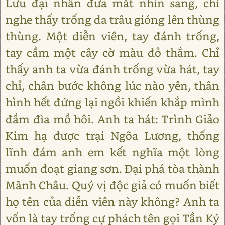
Lưu đại nhân đưa mắt nhìn sang, chỉ
nghe thấy trống da trâu gióng lên thùng
thùng. Một diễn viên, tay đánh trống,
tay cầm một cây cờ màu đỏ thắm. Chỉ
thấy anh ta vừa đánh trống vừa hát, tay
chỉ, chân bước không lúc nào yên, thân
hình hết đứng lại ngồi khiến khắp mình
đầm đìa mồ hôi. Anh ta hát: Trình Giảo
Kim hạ được trại Ngõa Lương, thống
lĩnh đám anh em kết nghĩa một lòng
muốn đoạt giang sơn. Đại phá tòa thành
Mãnh Châu. Quý vị độc giả có muốn biết
họ tên của diễn viên này không? Anh ta
vốn là tay trống cự phách tên gọi Tần Ký