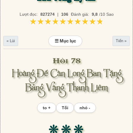
Lượt đọc:
827274
|
106
Đánh giá:
9,8
/10 Sao
★★★★★★★★★★
★★★★★★★★★★
☰ Mục lục
« Lùi
Tiến »
Hồi 78
Hoàng Đế Càn Long Ban Tặng
Bảng Vàng Thanh Liêm
to +
Tối
nhỏ -
❊ ❊ ❊