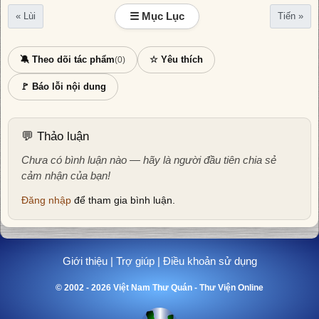
☰ Mục Lục
« Lùi
Tiến »
🔕 Theo dõi tác phẩm
☆ Yêu thích
(0)
🚩 Báo lỗi nội dung
💬 Thảo luận
Chưa có bình luận nào — hãy là người đầu tiên chia sẻ
cảm nhận của bạn!
Đăng nhập
để tham gia bình luận.
Giới thiệu
|
Trợ giúp
|
Điều khoản sử dụng
© 2002 - 2026 Việt Nam Thư Quán - Thư Viện Online