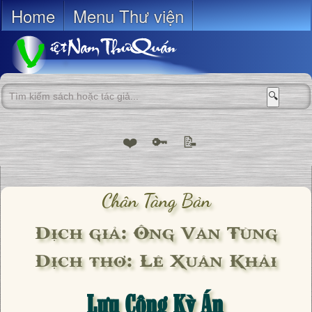
Home
Menu Thư viện
🔍
❤️
🔑
📝
Chân Tàng Bản
Dịch giả: Ông Văn Tùng
Dịch thơ: Lê Xuân Khải
Lưu Công Kỳ Án