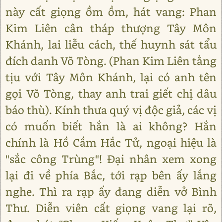
này cất giọng ồm ồm, hát vang: Phan
Kim Liên cân tháp thượng Tây Môn
Khánh, lai liễu cách, thế huynh sát tẩu
đích danh Võ Tòng. (Phan Kim Liên tằng
tịu với Tây Môn Khánh, lại có anh tên
gọi Võ Tòng, thay anh trai giết chị dâu
báo thù). Kính thưa quý vị độc giả, các vị
có muốn biết hắn là ai không? Hắn
chính là Hồ Cầm Hắc Tử, ngoại hiệu là
"sắc công Trùng"! Đại nhân xem xong
lại đi về phía Bắc, tới rạp bên ấy lắng
nghe. Thì ra rạp ấy đang diễn vở Bình
Thư. Diễn viên cất giọng vang lại rõ,