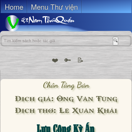
Home
Menu Thư viện
🔍
❤️
🔑
📝
Chân Tàng Bản
Dịch giả: Ông Văn Tùng
Dịch thơ: Lê Xuân Khải
Lưu Công Kỳ Án