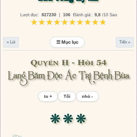
Lượt đọc:
827230
|
106
Đánh giá:
9,8
/10 Sao
★★★★★★★★★★
★★★★★★★★★★
☰ Mục lục
« Lùi
Tiến »
Quyển II - Hồi 54
Lang Băm Độc Ác Trị Bệnh Bùa
to +
Tối
nhỏ -
❊ ❊ ❊