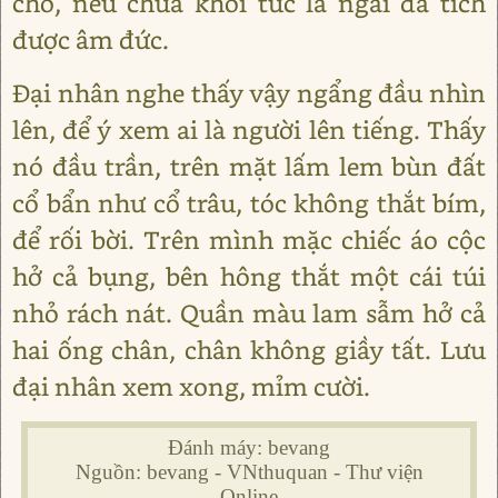
cho, nếu chữa khỏi tức là ngài đã tích
được âm đức.
Đại nhân nghe thấy vậy ngẩng đầu nhìn
lên, để ý xem ai là người lên tiếng. Thấy
nó đầu trần, trên mặt lấm lem bùn đất
cổ bẩn như cổ trâu, tóc không thắt bím,
để rối bời. Trên mình mặc chiếc áo cộc
hở cả bụng, bên hông thắt một cái túi
nhỏ rách nát. Quần màu lam sẫm hở cả
hai ống chân, chân không giầy tất. Lưu
đại nhân xem xong, mỉm cười.
Đánh máy: bevang
Nguồn: bevang - VNthuquan - Thư viện
Online