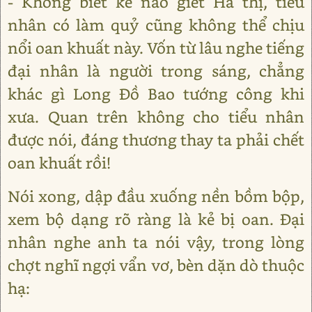
- Không biết kẻ nào giết Hà thị, tiểu
nhân có làm quỷ cũng không thể chịu
nổi oan khuất này. Vốn từ lâu nghe tiếng
đại nhân là người trong sáng, chẳng
khác gì Long Đồ Bao tướng công khi
xưa. Quan trên không cho tiểu nhân
được nói, đáng thương thay ta phải chết
oan khuất rồi!
Nói xong, dập đầu xuống nền bồm bộp,
xem bộ dạng rõ ràng là kẻ bị oan. Đại
nhân nghe anh ta nói vậy, trong lòng
chợt nghĩ ngợi vẩn vơ, bèn dặn dò thuộc
hạ: