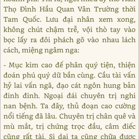
Thọ Đình Hầu Quan Vân Trường thời
Tam Quốc. Lưu đại nhân xem xong,
không chút chậm trễ, vội thò tay vào
bọc lấy ra đôi phách gõ vào nhau lách
cách, miệng ngâm nga:
- Mục kim cao đế phân quý tiện, thiện
đoán phú quý dữ bần cùng. Cầu tài vấn
hỷ lai vấn ngã, đạo cát ngôn hung bản
đinh đinh. Ngoại đái chuyên trị nghi
nan bệnh. Ta đây, thủ đoạn cao cường
nổi tiếng đã lâu. Chuyên trị chân quê và
mù mắt, trị chứng trọc đầu, câm điếc
cũng rất tài. Si dại ta cũng chữa được