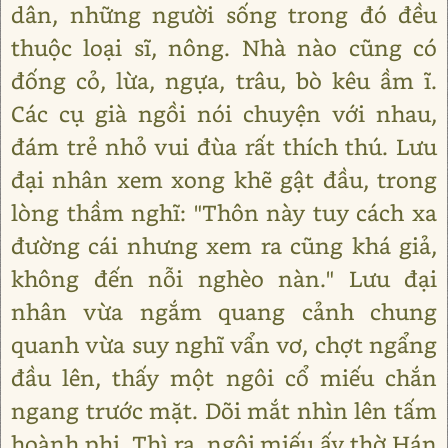
dân, những người sống trong đó đều
thuộc loại sĩ, nông. Nhà nào cũng có
đống cỏ, lừa, ngựa, trâu, bò kêu ầm ĩ.
Các cụ già ngồi nói chuyện với nhau,
đám trẻ nhỏ vui đùa rất thích thú. Lưu
đại nhân xem xong khẽ gật đầu, trong
lòng thầm nghĩ: "Thôn này tuy cách xa
đường cái nhưng xem ra cũng khá giả,
không đến nỗi nghèo nàn." Lưu đại
nhân vừa ngắm quang cảnh chung
quanh vừa suy nghĩ vẩn vơ, chợt ngẩng
đầu lên, thấy một ngôi cổ miếu chắn
ngang trước mặt. Dõi mắt nhìn lên tấm
hoành phi. Thì ra, ngôi miếu ấy thờ Hán