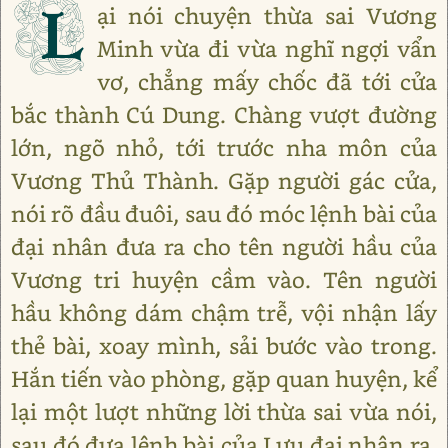
L
ại nói chuyện thừa sai Vương
Minh vừa đi vừa nghĩ ngợi vẩn
vơ, chẳng mấy chốc đã tới cửa
bắc thành Cú Dung. Chàng vượt đường
lớn, ngõ nhỏ, tới trước nha môn của
Vương Thủ Thành. Gặp người gác cửa,
nói rõ đầu đuôi, sau đó móc lệnh bài của
đại nhân đưa ra cho tên người hầu của
Vương tri huyện cầm vào. Tên người
hầu không dám chậm trễ, vội nhận lấy
thẻ bài, xoay mình, sải bước vào trong.
Hắn tiến vào phòng, gặp quan huyện, kể
lại một lượt những lời thừa sai vừa nói,
sau đó đưa lệnh bài của Lưu đại nhân ra,