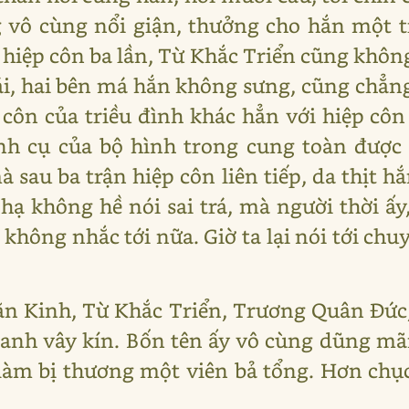
g vô cùng nổi giận, thưởng cho hắn một
g hiệp côn ba lần, Từ Khắc Triển cũng khô
, hai bên má hắn không sưng, cũng chẳng
p côn của triều đình khác hẳn với hiệp c
nh cụ của bộ hình trong cung toàn được
 sau ba trận hiệp côn liên tiếp, da thịt 
 hạ không hề nói sai trá, mà người thời ấy,
không nhắc tới nữa. Giờ ta lại nói tới ch
ăn Kinh, Từ Khắc Triển, Trương Quân Đức
anh vây kín. Bốn tên ấy vô cùng dũng mãn
 làm bị thương một viên bả tổng. Hơn chục 