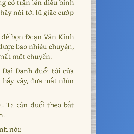
ng có trận lén điều binh
hãy nói tới lũ giặc cướp
c để bọn Đoạn Văn Kinh
 được bao nhiêu chuyện,
ỡ mất một chuyến.
 Đại Danh đuổi tới cửa
 thấy vậy, đưa mắt nhìn
a. Ta cần đuổi theo bắt
n.
nh nói: