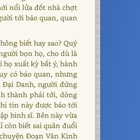
ới nổi lửa đốt nhà chợt
gười tới báo quan, quan
 không biết hay sao? Quý
người bọn họ, cho dù là
i họ xuất kỳ bất ý, hành
uy có báo quan, nhưng
 Đại Danh, người đứng
nh thành phái tới, dòng
hi tin này được báo tới
tập binh sĩ. Bên này vừa
hỉ còn biết sai quân đuổi
ói chuyện Đoạn Văn Kinh