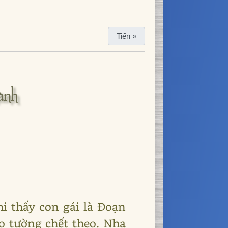
Tiến »
ành
i thấy con gái là Đoạn
o tường chết theo. Nha