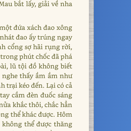
au bắt lấy, giải về nha
 một đứa xách đao xông
nhát đao ấy trúng ngay
h cổng sợ hãi rụng rời,
 trong phút chốc đã phá
i, lũ tội đồ không biết
hợt nghe thấy ầm ầm như
 trại kéo đến. Lại có cả
, tay cầm đèn đuốc sáng
nửa khắc thôi, chắc hẳn
hông thể khác được. Hôm
i không thể được thăng