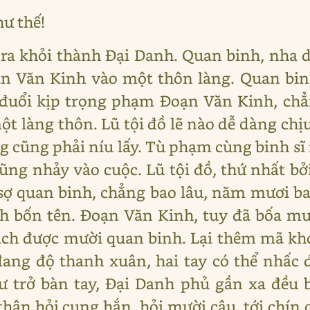
hư thế!
 ra khỏi thành Đại Danh. Quan binh, nha 
ạn Văn Kinh vào một thôn làng. Quan binh
 đuổi kịp trọng phạm Đoạn Văn Kinh, chẳ
ột làng thôn. Lũ tội đồ lẽ nào dễ dàng chị
 cũng phải níu lấy. Tù phạm cùng binh sĩ r
ũng nhảy vào cuộc. Lũ tội đồ, thứ nhất bởi
sợ quan binh, chẳng bao lâu, năm mươi ba t
ch bốn tên. Đoạn Văn Kinh, tuy đã bốa m
ịch được mười quan binh. Lại thêm mã kh
đang độ thanh xuân, hai tay có thể nhấc
 trở bàn tay, Đại Danh phủ gần xa đều bi
 thân hỏi cung hắn, hỏi mười câu, tới chín