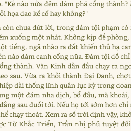
áo. "Kẻ nào nửa đêm dám phá cổng thành? M
i họa đao kề cổ hay không?"
 còn chưa dứt lời, trong đám tội phạm có
hém xuống một nhát. Không kịp đề phòng, 
t tiếng, ngã nhào ra đất khiến thủ hạ can
tên nào dám canh cổng nữa. Đám tội đồ chỉ
ng thành. Văn Kinh dẫn đầu chạy ra ngoà
theo sau. Vừa ra khỏi thành Đại Danh, c
 hiệp đài thống lĩnh quân lục kỳ trong doanh
cùng một đám nha dịch, bổ đầu, mã khoái
đằng sau đuổi tới. Nếu họ tới sớm hơn chỉ 
ể chạy thoát. Xem ra số trời định vậy, k
ợc Từ Khắc Triển, Trần nhị phủ tuyệt đố