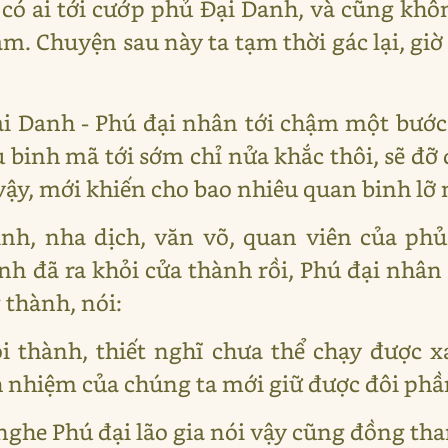
 có ai tới cướp phủ Đại Danh, và cũng khô
. Chuyện sau này ta tạm thời gác lại, giờ 
Đại Danh - Phú đại nhân tới chậm một bướ
u binh mã tới sớm chỉ nửa khắc thôi, sẽ đỡ
 vậy, mới khiến cho bao nhiêu quan binh l
inh, nha dịch, văn võ, quan viên của phủ
 đã ra khỏi cửa thành rồi, Phú đại nhân
thành, nói:
ỏi thành, thiết nghĩ chưa thể chạy được x
ch nhiệm của chúng ta mới giữ được đôi phầ
ghe Phú đại lão gia nói vậy cũng đồng tha