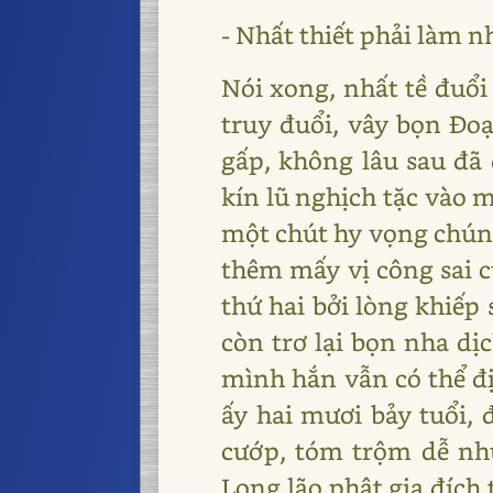
- Nhất thiết phải làm n
Nói xong, nhất tề đuổi
truy đuổi, vây bọn Đo
gấp, không lâu sau đã
kín lũ nghịch tặc vào m
một chút hy vọng chúng
thêm mấy vị công sai c
thứ hai bởi lòng khiếp 
còn trơ lại bọn nha dị
mình hắn vẫn có thể đ
ấy hai mươi bảy tuổi, 
cướp, tóm trộm dễ như
Long lão phật gia đích