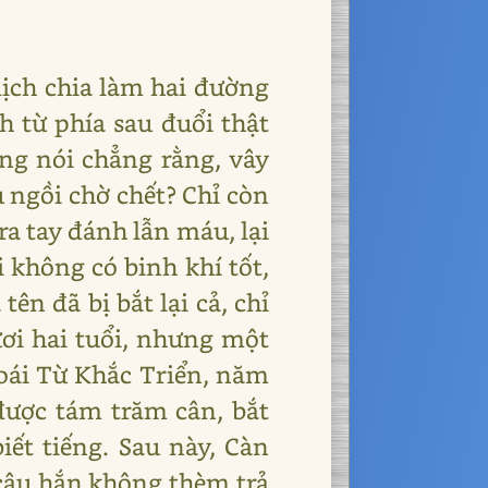
dịch chia làm hai đường
 từ phía sau đuổi thật
ng nói chẳng rằng, vây
u ngồi chờ chết? Chỉ còn
a tay đánh lẫn máu, lại
 không có binh khí tốt,
ên đã bị bắt lại cả, chỉ
ươi hai tuổi, nhưng một
oái Từ Khắc Triển, năm
 được tám trăm cân, bắt
ết tiếng. Sau này, Càn
 câu hắn không thèm trả