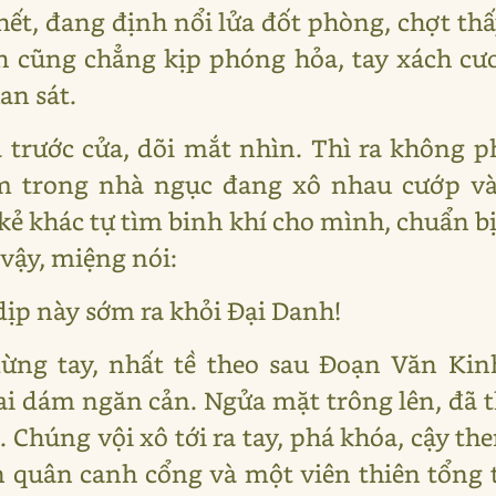
hết, đang định nổi lửa đốt phòng, chợt th
h cũng chẳng kịp phóng hỏa, tay xách cươ
an sát.
 trước cửa, dõi mắt nhìn. Thì ra không p
ạm trong nhà ngục đang xô nhau cướp và
kẻ khác tự tìm binh khí cho mình, chuẩn b
vậy, miệng nói:
ịp này sớm ra khỏi Đại Danh!
dừng tay, nhất tề theo sau Đoạn Văn Kin
ai dám ngăn cản. Ngửa mặt trông lên, đã
. Chúng vội xô tới ra tay, phá khóa, cậy t
 quân canh cổng và một viên thiên tổng 