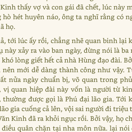
Kinh thấy vợ và con gái đã chết, lúc này m
g hò hét huyên náo, ông ta nghĩ rằng có n
ã họ.
ả, tới lúc ấy rồi, chẳng nhẽ quan binh lại
ụ này xảy ra vào ban ngày, đừng nói là ba 
khó lòng giết hết cả nhà Hùng đạo đài. Bở
, nên mới dễ dàng thành công như vậy. T
ất nửa ngày chuẩn bị, võ quan trong phủ
 vị quan hiệp đài này vốn là người từ ki
 thường được gọi là Phú đại lão gia. Tới k
ão gia cuống cả lên, vội sai người đi triệu 
Văn Kinh đã ra khỏi ngục rồi. Bởi vậy, họ c
n điều quân chặn tại nha môn nữa. lại n