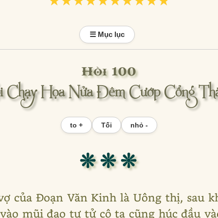
★★★★★★★★★★
★★★★★★★★★★
☰ Mục lục
Hồi 100
i Chạy Họa Nửa Đêm Cướp Cổng Th
to +
Tối
nhỏ -
❊ ❊ ❊
vợ của Đoạn Văn Kinh là Uông thị, sau kh
vào mũi đao tự tử cô ta cũng húc đầu và