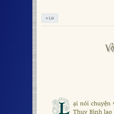
« Lùi
Vộ
L
ại nói chuyện 
Thụy Bình lao 