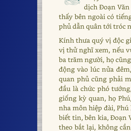
dịch Đoạn Văn 
thấy bên ngoài có tiến
phủ dẫn quân tới tróc n
Kính thưa quý vị độc gi
vị thử nghĩ xem, nếu v
ba trăm người, họ cũng 
động vào lúc nửa đêm
quan phủ cũng phải m
đầu là chức phó tướng,
giống kỳ quan, họ Phú,
nha môn hiệp đài, Phú l
biết tin, bên kia, Đoạn 
theo bắt lại, không cầ