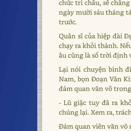
chức tri châu, sẽ chẳng
ngày mười sáu tháng tám
trước.
Quân sĩ của hiệp đài 
chạy ra khỏi thành. Nế
âu cũng là số trời định
Lại nói chuyện binh đ
Nam, bọn Đoạn Văn Kinh
đám quan văn võ trong 
- Lũ giặc tuy đã ra kh
chúng lại. Xem ra, trá
Đám quan viên văn võ n