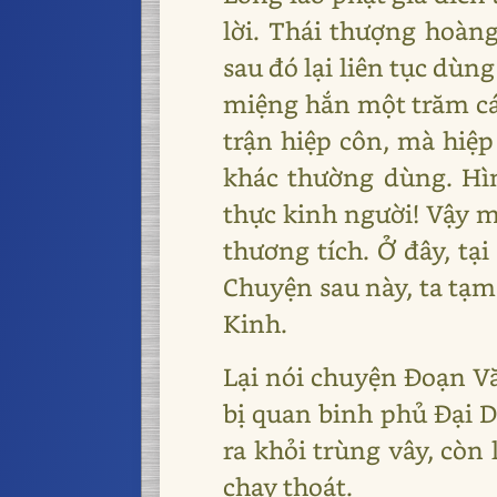
lời. Thái thượng hoàn
sau đó lại liên tục dùn
miệng hắn một trăm cái
trận hiệp côn, mà hiệ
khác thường dùng. Hì
thực kinh người! Vậy mà
thương tích. Ở đây, tại
Chuyện sau này, ta tạm 
Kinh.
Lại nói chuyện Đoạn V
bị quan binh phủ Đại D
ra khỏi trùng vây, còn
chạy thoát.