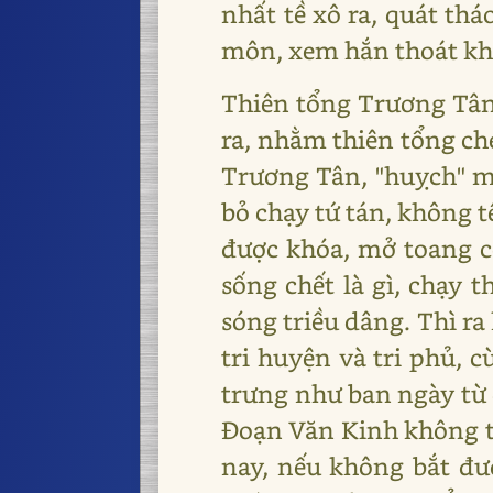
nhất tề xô ra, quát th
môn, xem hắn thoát khỏ
Thiên tổng Trương Tân
ra, nhằm thiên tổng c
Trương Tân, "huỵch" mộ
bỏ chạy tứ tán, không 
được khóa, mở toang cổ
sống chết là gì, chạy 
sóng triều dâng. Thì ra
tri huyện và tri phủ, 
trưng như ban ngày từ 
Đoạn Văn Kinh không th
nay, nếu không bắt đư