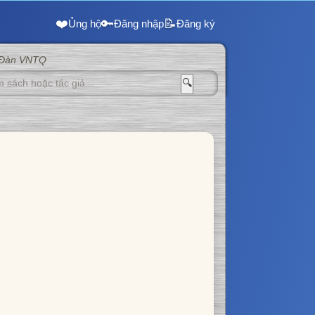
❤️
🔑
📝
Ủng hộ
Đăng nhập
Đăng ký
 Đàn VNTQ
🔍