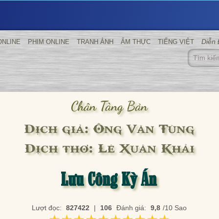
Diễn
ONLINE
PHIM ONLINE
TRANH ẢNH
ẨM THỰC
TIẾNG VIỆT
Chân Tàng Bản
Dịch giả: Ông Văn Tùng
Dịch thơ: Lê Xuân Khải
Lưu Công Kỳ Án
Lượt đọc:
827422
|
106
Đánh giá:
9,8
/10 Sao