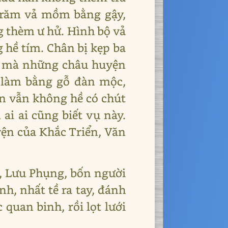
 trăm vả mồm bằng gậy,
ng thèm ư hử. Hình bộ vả
 hề tím. Chân bị kẹp ba
ôn mà những châu huyện
 làm bằng gỗ đàn mộc,
hắn vẫn không hề có chút
 ai ai cũng biết vụ này.
uyện của Khắc Triển, Văn
, Lưu Phụng, bốn người
h, nhất tề ra tay, đánh
quan binh, rồi lọt lưới