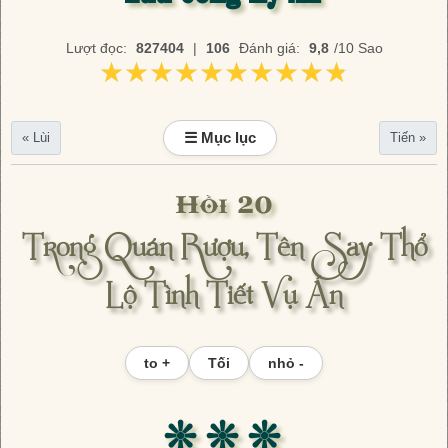
Lượt đọc:
827404
|
106
Đánh giá:
9,8
/10 Sao
★★★★★★★★★★
★★★★★★★★★★
☰ Mục lục
« Lùi
Tiến »
Hồi 20
Trong Quán Rượu, Tên Say Thổ
Lộ Tình Tiết Vụ Án
to +
Tối
nhỏ -
❊ ❊ ❊