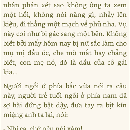
nhân phán xét sao không ông ta xem
một hồi, không nói năng gì, nhảy lên
kiệu, đi thẳng một mạch về phủ nha. Vụ
này coi như bị gác sang một bên. Không
biết bởi mấy hôm nay bị nữ sắc làm cho
mụ mị đầu óc, che mờ mắt hay chẳng
biết, con mẹ nó, đó là đầu của cô gái
kia...
Người ngồi ở phía bắc vừa nói ra câu
này, người trẻ tuổi ngồi ở phía nam đã
sợ hãi đứng bật dậy, đưa tay ra bịt kín
miệng anh ta lại, nói:
- Nhị ca, chớ nên nói xàm!