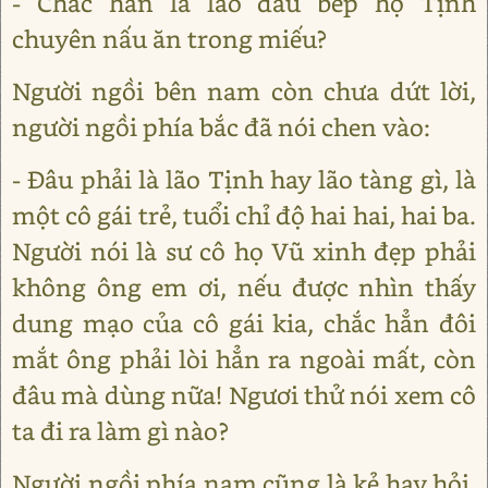
- Chắc hẳn là lão đầu bếp họ Tịnh
chuyên nấu ăn trong miếu?
Người ngồi bên nam còn chưa dứt lời,
người ngồi phía bắc đã nói chen vào:
- Đâu phải là lão Tịnh hay lão tàng gì, là
một cô gái trẻ, tuổi chỉ độ hai hai, hai ba.
Người nói là sư cô họ Vũ xinh đẹp phải
không ông em ơi, nếu được nhìn thấy
dung mạo của cô gái kia, chắc hẳn đôi
mắt ông phải lòi hẳn ra ngoài mất, còn
đâu mà dùng nữa! Ngươi thử nói xem cô
ta đi ra làm gì nào?
Người ngồi phía nam cũng là kẻ hay hỏi,