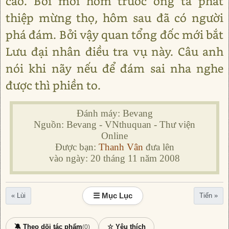
cao. Bởi mới hôm trước ông ta phát
thiệp mừng thọ, hôm sau đã có người
phá đám. Bởi vậy quan tổng đốc mới bắt
Lưu đại nhân điều tra vụ này. Câu anh
nói khi nãy nếu để đám sai nha nghe
được thì phiền to.
Đánh máy: Bevang
Nguồn: Bevang - VNthuquan - Thư viện
Online
Được bạn:
Thanh Vân
đưa lên
vào ngày: 20 tháng 11 năm 2008
☰ Mục Lục
« Lùi
Tiến »
🔕 Theo dõi tác phẩm
☆ Yêu thích
(0)