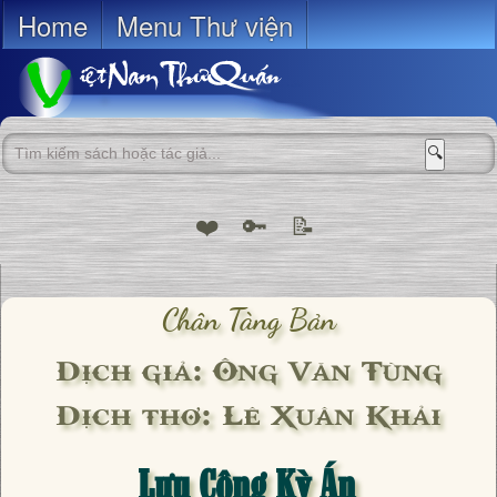
Home
Menu Thư viện
🔍
❤️
🔑
📝
Chân Tàng Bản
Dịch giả: Ông Văn Tùng
Dịch thơ: Lê Xuân Khải
Lưu Công Kỳ Án