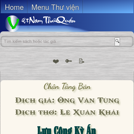
Home
Menu Thư viện
🔍
❤️
🔑
📝
Chân Tàng Bản
Dịch giả: Ông Văn Tùng
Dịch thơ: Lê Xuân Khải
Lưu Công Kỳ Án