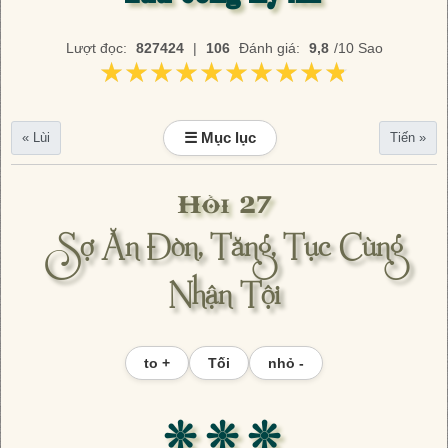
Lượt đọc:
827424
|
106
Đánh giá:
9,8
/10 Sao
★★★★★★★★★★
★★★★★★★★★★
☰ Mục lục
« Lùi
Tiến »
Hồi 27
Sợ Ăn Đòn, Tăng, Tục Cùng
Nhận Tội
to +
Tối
nhỏ -
❊ ❊ ❊