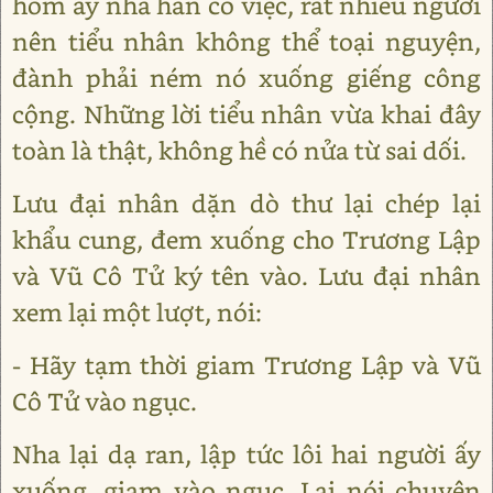
hôm ấy nhà hắn có việc, rất nhiều người
nên tiểu nhân không thể toại nguyện,
đành phải ném nó xuống giếng công
cộng. Những lời tiểu nhân vừa khai đây
toàn là thật, không hề có nửa từ sai dối.
Lưu đại nhân dặn dò thư lại chép lại
khẩu cung, đem xuống cho Trương Lập
và Vũ Cô Tử ký tên vào. Lưu đại nhân
xem lại một lượt, nói:
- Hãy tạm thời giam Trương Lập và Vũ
Cô Tử vào ngục.
Nha lại dạ ran, lập tức lôi hai người ấy
xuống, giam vào ngục. Lại nói chuyện