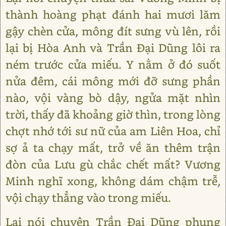
thành hoàng phạt đánh hai mươi lăm
gậy chèn cửa, mông đít sưng vù lên, rồi
lại bị Hòa Anh và Trần Đại Dũng lôi ra
ném trước cửa miếu. Y nằm ở đó suốt
nửa đêm, cái mông mới đỡ sưng phần
nào, vội vàng bò dậy, ngửa mặt nhìn
trời, thấy đã khoảng giờ thìn, trong lòng
chợt nhớ tới sư nữ của am Liên Hoa, chỉ
sợ ả ta chạy mất, trở về ăn thêm trận
đòn của Lưu gù chắc chết mất? Vương
Minh nghĩ xong, không dám chậm trễ,
vội chạy thẳng vào trong miếu.
Lại nói chuyện Trần Đại Dũng phụng