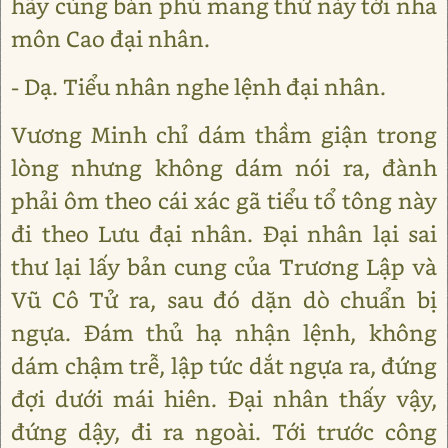
hãy cùng bản phủ mang thứ này tới nha
môn Cao đại nhân.
- Dạ. Tiểu nhân nghe lệnh đại nhân.
Vương Minh chỉ dám thầm giận trong
lòng nhưng không dám nói ra, đành
phải ôm theo cái xác gã tiểu tổ tông này
đi theo Lưu đại nhân. Đại nhân lại sai
thư lại lấy bản cung của Trương Lập và
Vũ Cô Tử ra, sau đó dặn dò chuẩn bị
ngựa. Đám thủ hạ nhận lệnh, không
dám chậm trễ, lập tức dắt ngựa ra, đứng
đợi dưới mái hiên. Đại nhân thấy vậy,
đứng dậy, đi ra ngoài. Tới trước công