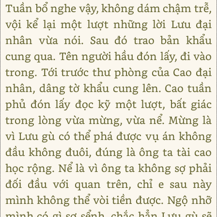
Tuần bổ nghe vậy, không dám chậm trễ,
vội kể lại một lượt những lời Lưu đại
nhân vừa nói. Sau đó trao bản khẩu
cung qua. Tên người hầu đón lấy, đi vào
trong. Tới trước thư phòng của Cao đại
nhân, dâng tờ khẩu cung lên. Cao tuần
phủ đón lấy đọc kỹ một lượt, bất giác
trong lòng vừa mừng, vừa nể. Mừng là
vì Lưu gù có thể phá được vụ án không
đầu không đuôi, đúng là ông ta tài cao
học rộng. Nể là vì ông ta không sợ phải
đối đầu với quan trên, chỉ e sau này
mình không thể vòi tiền được. Ngộ nhỡ
mình có gì sơ sểnh, chắc hẳn Lưu gù sẽ