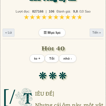
Lượt đọc:
827166
|
106
Đánh giá:
9,8
/10 Sao
★★★★★★★★★★
★★★★★★★★★★
☰ Mục lục
« Lùi
Tiến »
Hồi 40
to +
Tối
nhỏ -
❊ ❊ ❊
[/T
IÊU ĐỀ]
Nhưng cái ôm này, một vật