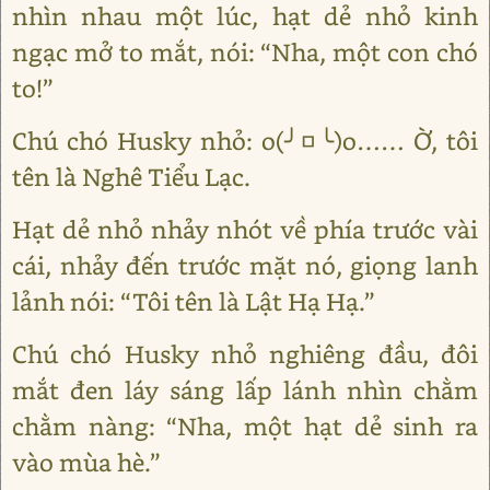
nhìn nhau một lúc, hạt dẻ nhỏ kinh
ngạc mở to mắt, nói: “Nha, một con chó
to!”
Chú chó Husky nhỏ: o(╯□╰)o…… Ờ, tôi
tên là Nghê Tiểu Lạc.
Hạt dẻ nhỏ nhảy nhót về phía trước vài
cái, nhảy đến trước mặt nó, giọng lanh
lảnh nói: “Tôi tên là Lật Hạ Hạ.”
Chú chó Husky nhỏ nghiêng đầu, đôi
mắt đen láy sáng lấp lánh nhìn chằm
chằm nàng: “Nha, một hạt dẻ sinh ra
vào mùa hè.”