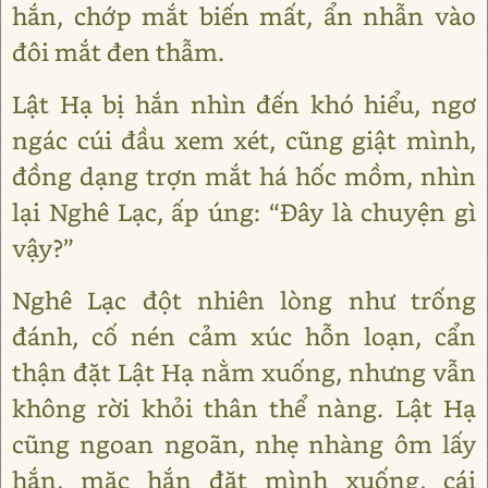
hắn, chớp mắt biến mất, ẩn nhẫn vào
đôi mắt đen thẫm.
Lật Hạ bị hắn nhìn đến khó hiểu, ngơ
ngác cúi đầu xem xét, cũng giật mình,
đồng dạng trợn mắt há hốc mồm, nhìn
lại Nghê Lạc, ấp úng: “Đây là chuyện gì
vậy?”
Nghê Lạc đột nhiên lòng như trống
đánh, cố nén cảm xúc hỗn loạn, cẩn
thận đặt Lật Hạ nằm xuống, nhưng vẫn
không rời khỏi thân thể nàng. Lật Hạ
cũng ngoan ngoãn, nhẹ nhàng ôm lấy
hắn, mặc hắn đặt mình xuống, cái