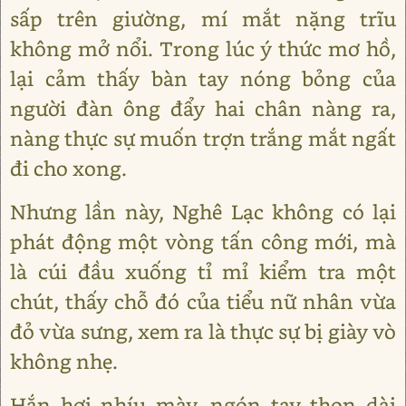
sấp trên giường, mí mắt nặng trĩu
không mở nổi. Trong lúc ý thức mơ hồ,
lại cảm thấy bàn tay nóng bỏng của
người đàn ông đẩy hai chân nàng ra,
nàng thực sự muốn trợn trắng mắt ngất
đi cho xong.
Nhưng lần này, Nghê Lạc không có lại
phát động một vòng tấn công mới, mà
là cúi đầu xuống tỉ mỉ kiểm tra một
chút, thấy chỗ đó của tiểu nữ nhân vừa
đỏ vừa sưng, xem ra là thực sự bị giày vò
không nhẹ.
Hắn hơi nhíu mày, ngón tay thon dài