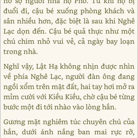
nó sợ người nhà họ Phó. Từ khi họ bị
đuổi đi, cậu bé xuống phòng khách và
sân nhiều hơn, đặc biệt là sau khi Nghê
Lạc dọn đến. Cậu bé quả thực như một
chú chim nhỏ vui vẻ, cả ngày bay loạn
trong nhà.
Nghĩ vậy, Lật Hạ không nhịn được nhìn
về phía Nghê Lạc, người đàn ông đang
ngồi xổm trên mặt đất, hai tay hơi mở ra
mỉm cười với Kiều Kiều, chờ cậu bé từng
bước một đi tới nhào vào lòng hắn.
Gương mặt nghiêm túc chuyên chú của
hắn, dưới ánh nắng ban mai rực rỡ,