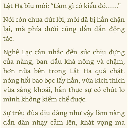
Lật Hạ bĩu môi: “Làm gì có kiểu đó……”
Nói còn chưa dứt lời, môi đã bị hắn chặn
lại, mà phía dưới cũng dần dần động
tác.
Nghê Lạc cân nhắc đến sức chịu đựng
của nàng, ban đầu khá nông và chậm,
hơn nữa bên trong Lật Hạ quá chặt,
nóng hổi bao bọc lấy hắn, vừa kích thích
vừa sảng khoái, hắn thực sự có chút lo
mình không kiềm chế được.
Sự trêu đùa dịu dàng như vậy làm nàng
dần dần nhạy cảm lên, khát vọng ma