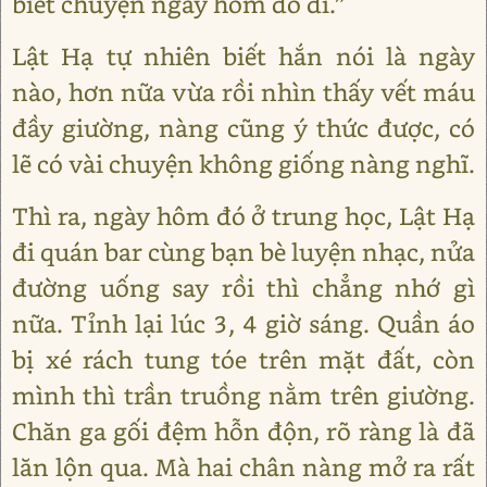
biết chuyện ngày hôm đó đi.”
Lật Hạ tự nhiên biết hắn nói là ngày
nào, hơn nữa vừa rồi nhìn thấy vết máu
đầy giường, nàng cũng ý thức được, có
lẽ có vài chuyện không giống nàng nghĩ.
Thì ra, ngày hôm đó ở trung học, Lật Hạ
đi quán bar cùng bạn bè luyện nhạc, nửa
đường uống say rồi thì chẳng nhớ gì
nữa. Tỉnh lại lúc 3, 4 giờ sáng. Quần áo
bị xé rách tung tóe trên mặt đất, còn
mình thì trần truồng nằm trên giường.
Chăn ga gối đệm hỗn độn, rõ ràng là đã
lăn lộn qua. Mà hai chân nàng mở ra rất