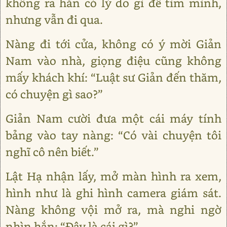
không ra hắn có lý do gì để tìm mình,
nhưng vẫn đi qua.
Nàng đi tới cửa, không có ý mời Giản
Nam vào nhà, giọng điệu cũng không
mấy khách khí: “Luật sư Giản đến thăm,
có chuyện gì sao?”
Giản Nam cười đưa một cái máy tính
bảng vào tay nàng: “Có vài chuyện tôi
nghĩ cô nên biết.”
Lật Hạ nhận lấy, mở màn hình ra xem,
hình như là ghi hình camera giám sát.
Nàng không vội mở ra, mà nghi ngờ
nhìn hắn: “Đây là cái gì?”