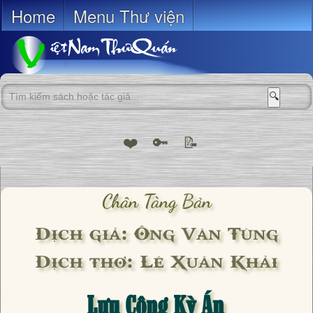
Home
Menu Thư viện
🔍
❤️
🔑
📝
Chân Tàng Bản
Dịch giả: Ông Văn Tùng
Dịch thơ: Lê Xuân Khải
Lưu Công Kỳ Án