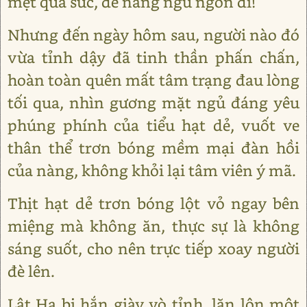
mệt quá sức, để nàng ngủ ngon đi!
Nhưng đến ngày hôm sau, người nào đó
vừa tỉnh dậy đã tinh thần phấn chấn,
hoàn toàn quên mất tâm trạng đau lòng
tối qua, nhìn gương mặt ngủ đáng yêu
phúng phính của tiểu hạt dẻ, vuốt ve
thân thể trơn bóng mềm mại đàn hồi
của nàng, không khỏi lại tâm viên ý mã.
Thịt hạt dẻ trơn bóng lột vỏ ngay bên
miệng mà không ăn, thực sự là không
sáng suốt, cho nên trực tiếp xoay người
đè lên.
Lật Hạ bị hắn giày vò tỉnh, lăn lộn một