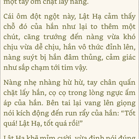
một tay ôm chặt lấy nàng.
Cái ôm đột ngột này, Lật Hạ cảm thấy
chỗ đó của hắn như lại to thêm một
chút, căng trướng đến nàng vừa khó
chịu vừa dễ chịu, hắn vô thức đỉnh lên,
nàng suýt bị hắn đâm thủng, cảm giác
như sắp chạm tới tim vậy.
Nàng nhẹ nhàng hừ hừ, tay chân quấn
chặt lấy hắn, cọ cọ trong lòng ngực ấm
áp của hắn. Bên tai lại vang lên giọng
nói kích động đến run rẩy của hắn: “Tốt
quá! Lật Hạ, tốt quá rồi!”
Lật Hạ khẽ mỉm cười, vừa định nói đúng