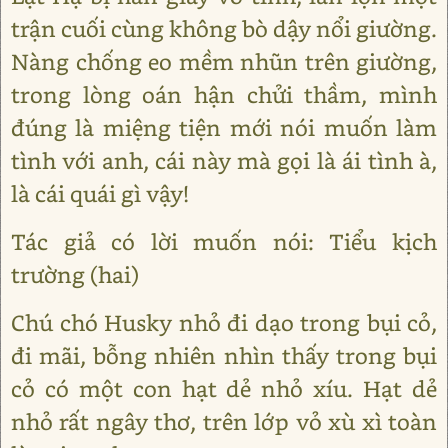
trận cuối cùng không bò dậy nổi giường.
Nàng chống eo mềm nhũn trên giường,
trong lòng oán hận chửi thầm, mình
đúng là miệng tiện mới nói muốn làm
tình với anh, cái này mà gọi là ái tình à,
là cái quái gì vậy!
Tác giả có lời muốn nói: Tiểu kịch
trường (hai)
Chú chó Husky nhỏ đi dạo trong bụi cỏ,
đi mãi, bỗng nhiên nhìn thấy trong bụi
cỏ có một con hạt dẻ nhỏ xíu. Hạt dẻ
nhỏ rất ngây thơ, trên lớp vỏ xù xì toàn