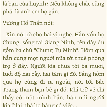
là bạn của huynh? Nếu không chắc cũng
phải là anh em họ gần.
Vương Hổ Thần nói:
- Xin nói rõ cho hai vị nghe. Hắn vốn họ
Chung, sống tại Giang Ninh, tên đầy đủ
gồm ba chữ “Chung Tự Minh". Hôm qua
hắn cùng một người nữa tới thuê phòng
trọ ở đây. Người kia chưa tới ba mươi,
tuổi độ hai bảy, hai tám gì đó. Sáng hôm
qua họ cùng đi ra ngoài, nói tới Bắc
Trang thăm bạn bè gì đó. Khi trở về chỉ
thấy có một mình hắn, hắn nói người
kia ở lại nhà họ hàng có việc...