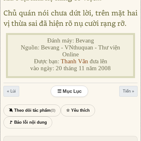
Chủ quán nói chưa dứt lời, trên mặt hai
vị thừa sai đã hiện rõ nụ cười rạng rỡ.
Đánh máy: Bevang
Nguồn: Bevang - VNthuquan - Thư viện
Online
Được bạn:
Thanh Vân
đưa lên
vào ngày: 20 tháng 11 năm 2008
☰ Mục Lục
« Lùi
Tiến »
🔕 Theo dõi tác phẩm
☆ Yêu thích
(0)
🚩 Báo lỗi nội dung