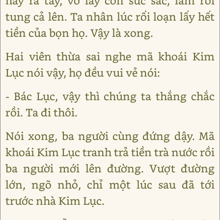
hãy ra tay, vớ lấy con súc sắc, làm rối
tung cả lên. Ta nhân lúc rối loạn lấy hết
tiền của bọn họ. Vậy là xong.
Hai viên thừa sai nghe mã khoái Kim
Lục nói vậy, họ đều vui vẻ nói:
- Bác Lục, vậy thì chúng ta thắng chắc
rồi. Ta đi thôi.
Nói xong, ba người cùng đứng dậy. Mã
khoái Kim Lục tranh trả tiền trà nước rồi
ba người mới lên đường. Vượt đường
lớn, ngõ nhỏ, chỉ một lúc sau đã tới
trước nhà Kim Lục.