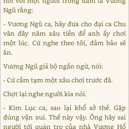
nói với một người trong đám là Vương
Ngũ rằng:
- Vương Ngũ ca, hãy đưa cho đại ca Chu
văn đây năm xâu tiền để anh ấy chơi
một lúc. Cứ nghe theo tôi, đảm bảo sẽ
ăn.
Vương Ngũ giả bộ ngần ngừ, nói:
- Cứ cầm tạm một xâu chơi trước đã.
Chợt lại nghe người kia nói.
- Kim Lục ca, sao lại khổ sở thế. Gặp
đúng vận xui. Thế này vậy. Ông hãy sai
người tới quán trọ của nhà Vương Hổ