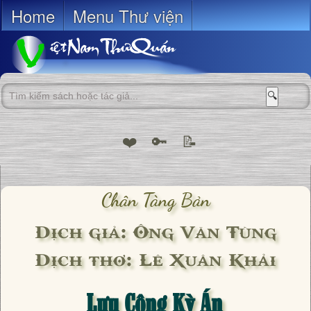
Home
Menu Thư viện
🔍
❤️
🔑
📝
Chân Tàng Bản
Dịch giả: Ông Văn Tùng
Dịch thơ: Lê Xuân Khải
Lưu Công Kỳ Án