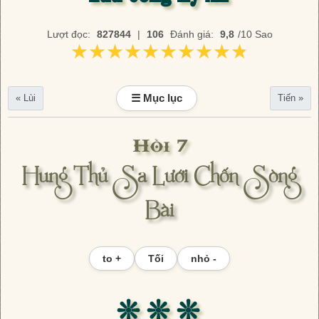
Lượt đọc:
827844
|
106
Đánh giá:
9,8
/10 Sao
★★★★★★★★★★
★★★★★★★★★★
☰ Mục lục
« Lùi
Tiến »
Hồi 7
Hung Thủ Sa Lưới Chốn Sòng
Bài
to +
Tối
nhỏ -
❊ ❊ ❊