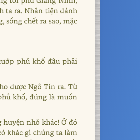
ẳng tới phủ Giang Ninh,
h ta ra. Nhân tiện đánh
, sống chết ra sao, mặc
 cướp phủ khố đâu phải
cho được Ngô Tín ra. Từ
 phủ khố, đúng là muốn
g huyện nhỏ khác! Ở đó
có khác gì chúng ta làm