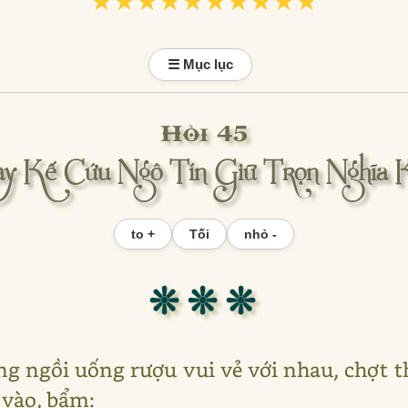
★★★★★★★★★★
★★★★★★★★★★
☰ Mục lục
Hồi 45
y Kế Cứu Ngô Tín Giữ Trọn Nghĩa 
to +
Tối
nhỏ -
❊ ❊ ❊
ng ngồi uống rượu vui vẻ với nhau, chợt t
 vào, bẩm: