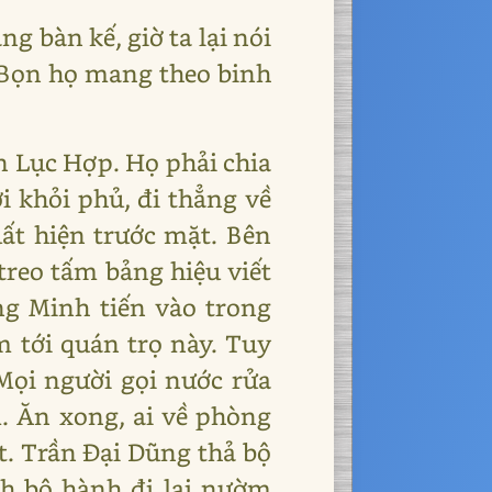
 bàn kế, giờ ta lại nói
. Bọn họ mang theo binh
n Lục Hợp. Họ phải chia
ời khỏi phủ, đi thẳng về
uất hiện trước mặt. Bên
treo tấm bảng hiệu viết
g Minh tiến vào trong
m tới quán trọ này. Tuy
Mọi người gọi nước rửa
m. Ăn xong, ai về phòng
t. Trần Đại Dũng thả bộ
ch bộ hành đi lại nườm