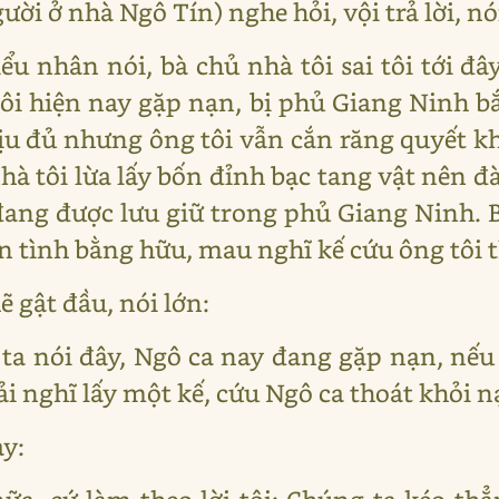
ời ở nhà Ngô Tín) nghe hỏi, vội trả lời, nó
iểu nhân nói, bà chủ nhà tôi sai tôi tới đây
ôi hiện nay gặp nạn, bị phủ Giang Ninh bắ
hịu đủ nhưng ông tôi vẫn cắn răng quyết k
 nhà tôi lừa lấy bốn đỉnh bạc tang vật nên 
ang được lưu giữ trong phủ Giang Ninh. Bà
n tình bằng hữu, mau nghĩ kế cứu ông tôi 
 gật đầu, nói lớn:
ta nói đây, Ngô ca nay đang gặp nạn, nế
ải nghĩ lấy một kế, cứu Ngô ca thoát khỏi n
y: