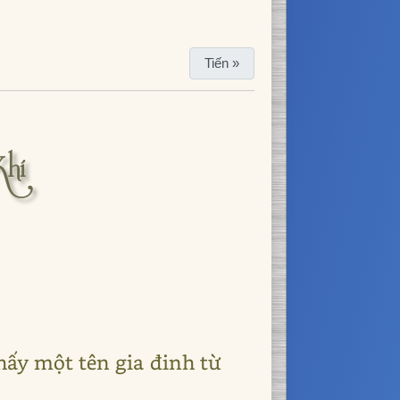
Tiến »
Khí
hấy một tên gia đinh từ