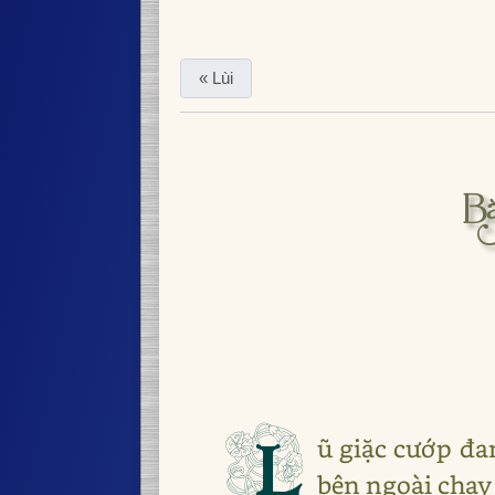
« Lùi
Bà
L
ũ giặc cướp đa
bên ngoài chạy