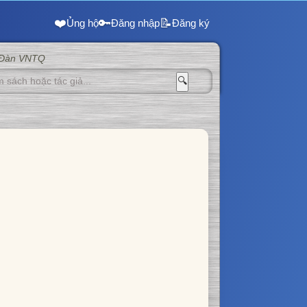
❤️
🔑
📝
Ủng hộ
Đăng nhập
Đăng ký
 Đàn VNTQ
🔍