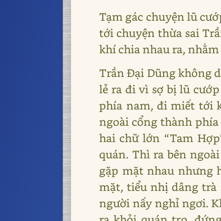
Tạm gác chuyện lũ cướp
tới chuyện thừa sai Tr
khí chia nhau ra, nhằm
Trần Đại Dũng không dá
lẻ ra đi vì sợ bị lũ cư
phía nam, đi miết tới 
ngoài cổng thành phía 
hai chữ lớn “Tam Hợp
quán. Thì ra bên ngoài
gặp mặt nhau nhưng họ
mặt, tiểu nhị dâng trà
người nấy nghỉ ngơi. K
ra khỏi quán trọ, đứn