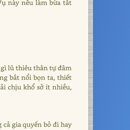
 Vụ này nếu làm bừa tất
 gì lũ thiêu thân tự đâm
g bắt nổi bọn ta, thiết
ải chịu khổ sở ít nhiều,
g cả gia quyến bỏ đi hay