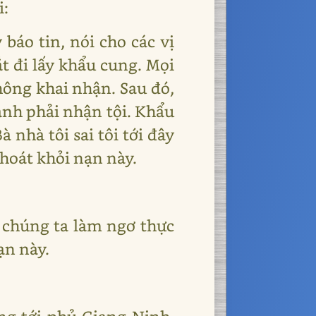
i:
 báo tin, nói cho các vị
t đi lấy khẩu cung. Mọi
hông khai nhận. Sau đó,
đành phải nhận tội. Khẩu
 nhà tôi sai tôi tới đây
thoát khỏi nạn này.
u chúng ta làm ngơ thực
ạn này.