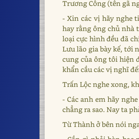
Trương Công (tên gã ngư
- Xin các vị hãy nghe t
hay rằng ông chủ nhà t
loại cực hình đều đã c
Lưu lão gia bày kế, tới
cung của ông tôi hiện đ
khẩn cầu các vị nghĩ đế
Trấn Lộc nghe xong, khẽ
- Các anh em hãy nghe 
chẳng ra sao. Nay ta ph
Từ Thành ở bên nói nga