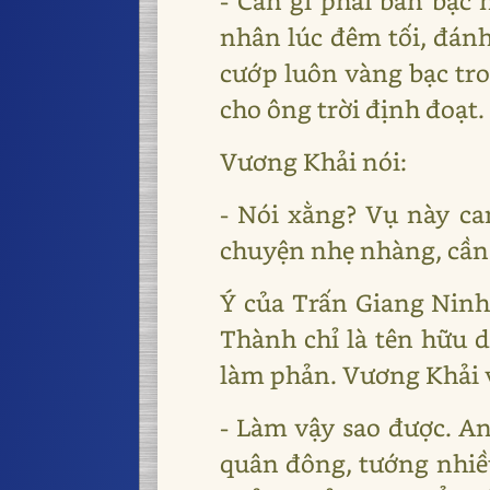
- Cần gì phải bàn bạc 
nhân lúc đêm tối, đánh
cướp luôn vàng bạc tro
cho ông trời định đoạt.
Vương Khải nói:
- Nói xằng? Vụ này ca
chuyện nhẹ nhàng, cần 
Ý của Trấn Giang Ninh 
Thành chỉ là tên hữu 
làm phản. Vương Khải vộ
- Làm vậy sao được. A
quân đông, tướng nhiều