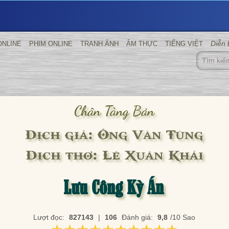
Diễn
ONLINE
PHIM ONLINE
TRANH ẢNH
ẨM THỰC
TIẾNG VIỆT
Chân Tàng Bản
Dịch giả: Ông Văn Tùng
Dịch thơ: Lê Xuân Khải
Lưu Công Kỳ Án
Lượt đọc:
827143
|
106
Đánh giá:
9,8
/10 Sao