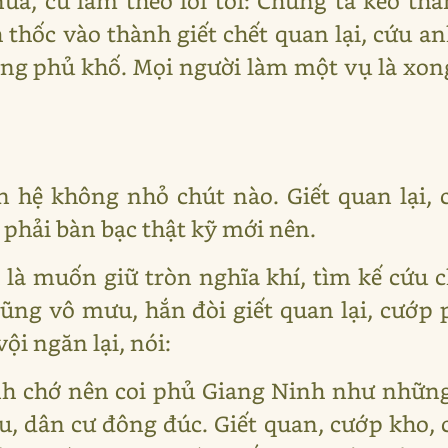
nữa, cứ làm theo lời tôi: Chúng ta kéo th
 thốc vào thành giết chết quan lại, cứu an
ng phủ khố. Mọi người làm một vụ là xong
n hệ không nhỏ chút nào. Giết quan lại,
phải bàn bạc thật kỹ mới nên.
là muốn giữ tròn nghĩa khí, tìm kế cứu 
dũng vô mưu, hắn đòi giết quan lại, cướp
i ngăn lại, nói:
nh chớ nên coi phủ Giang Ninh như nhữn
, dân cư đông đúc. Giết quan, cướp kho, 