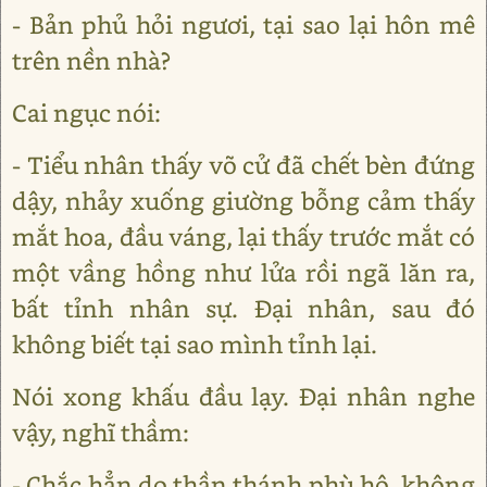
- Bản phủ hỏi ngươi, tại sao lại hôn mê
trên nền nhà?
Cai ngục nói:
- Tiểu nhân thấy võ cử đã chết bèn đứng
dậy, nhảy xuống giường bỗng cảm thấy
mắt hoa, đầu váng, lại thấy trước mắt có
một vầng hồng như lửa rồi ngã lăn ra,
bất tỉnh nhân sự. Đại nhân, sau đó
không biết tại sao mình tỉnh lại.
Nói xong khấu đầu lạy. Đại nhân nghe
vậy, nghĩ thầm:
- Chắc hẳn do thần thánh phù hộ, không