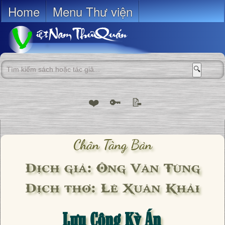
Home
Menu Thư viện
🔍
❤️
🔑
📝
Chân Tàng Bản
Dịch giả: Ông Văn Tùng
Dịch thơ: Lê Xuân Khải
Lưu Công Kỳ Án