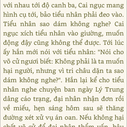
với nhau tới độ canh ba, Cai ngục mang
hình cụ tới, bảo tiểu nhân phải đeo vào.
Tiểu nhân sao dám không nghe? Cai
ngục xích tiểu nhân vào giường, muốn
động đậy cũng không thể được. Tới lúc
ấy hắn mới nói với tiểu nhân: "Nói cho
võ cử ngươi biết: Không phải là ta muốn
hại người, nhưng vì tri châu dặn ta sao
dám không nghe?". Hắn lại kể cho tiểu
nhân nghe chuyện ban ngày Lý Trung
dâng cáo trạng, đại nhân nhận đơn rồi
về miếu, hẹn sáng hôm sau sẽ thăng
đường xét xử vụ án oan. Nếu không hại
chết võ cử để đại nhân thẩm vấn, hậu