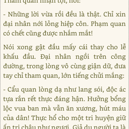
Tham quan nhận tội, nói:
- Những lời vừa rồi đều là thật. Chỉ xin
đại nhân nới lỏng hiệp côn. Phạm quan
có chết cũng được nhắm mắt!
Nói xong gật đầu mấy cái thay cho lễ
khấu đầu. Đại nhân ngồi trên công
đường, trong lòng vô cùng giận dữ, đưa
tay chỉ tham quan, lớn tiếng chửi mắng:
- Cẩu quan lòng dạ như lang sói, độc ác
tựa rắn rết thực đáng hận. Hưởng bổng
lộc vua ban mà vẫn ăn xương, hút máu
của dân! Thực hổ cho một tri huyện giữ
ấn tri châu như ngươi. Giả dụ người ta là