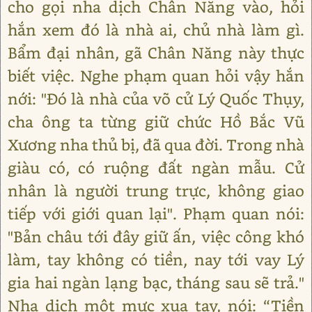
cho gọi nha dịch Chân Năng vào, hỏi
hắn xem đó là nhà ai, chủ nhà làm gì.
Bẩm đại nhân, gã Chân Năng này thực
biết việc. Nghe phạm quan hỏi vậy hắn
nới: "Đó là nhà của võ cử Lý Quốc Thụy,
cha ông ta từng giữ chức Hồ Bắc Vũ
Xương nha thủ bị, đã qua đời. Trong nhà
giàu có, có ruộng đất ngàn mẫu. Cử
nhân là người trung trực, không giao
tiếp với giới quan lại". Phạm quan nói:
"Bản châu tới đây giữ ấn, việc công khó
làm, tay không có tiền, nay tới vay Lý
gia hai ngàn lạng bạc, tháng sau sẽ trả."
Nha dịch một mực xua tay, nói: “Tiền