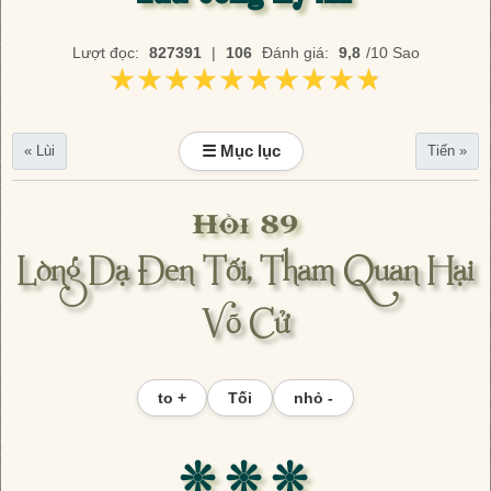
Lượt đọc:
827391
|
106
Đánh giá:
9,8
/10 Sao
★★★★★★★★★★
★★★★★★★★★★
☰ Mục lục
« Lùi
Tiến »
Hồi 89
Lòng Dạ Đen Tối, Tham Quan Hại
Võ Cử
to +
Tối
nhỏ -
❊ ❊ ❊