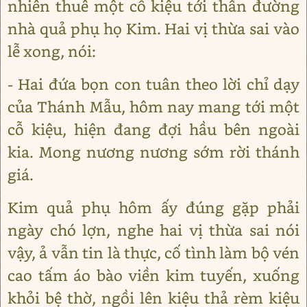
nhiên thuê một cỗ kiệu tới thần đường
nhà quả phụ họ Kim. Hai vị thừa sai vào
lễ xong, nói:
- Hai đứa bọn con tuân theo lời chỉ dạy
của Thánh Mẫu, hôm nay mang tới một
cỗ kiệu, hiện đang đợi hầu bên ngoài
kia. Mong nương nương sớm rời thánh
giá.
Kim quả phụ hôm ấy đúng gặp phải
ngày chó lợn, nghe hai vị thừa sai nói
vậy, ả vẫn tin là thực, cố tình làm bộ vén
cao tấm áo bào viền kim tuyến, xuống
khỏi bệ thờ, ngồi lên kiệu thả rèm kiệu