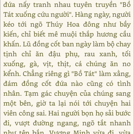
đứa nấy tranh nhau tuyên truyền "Bồ
Tát xuống cứu người". Hàng ngày, người
kéo tới ngõ Thúy Hoa đông như bầy
kiến, chỉ biết mê muội thắp hương cầu
khấn. Lũ đồng cốt ban ngày làm bộ chay
tịnh chỉ ăn đậu phụ, rau xanh, tối
xuống, gà, vịt, thịt, cá chúng ăn no
kểnh. Chẳng riêng gì "Bồ Tát" làm xằng,
đám đồng cốt đứa nào cũng có tình
nhân. Tạm gác chuyện của chúng sang
một bên, giờ ta lại nói tới chuyện hai
viên công sai. Hai người bọn họ sải bước
đi, vượt đường ngang, ngõ tắt nhanh
như tên bắn. Vương Minh vừa đi, vừa