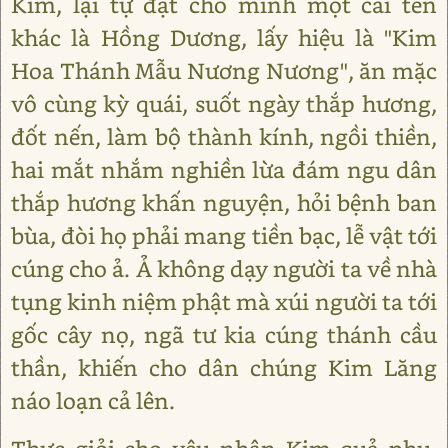
Kim, lại tự đặt cho mình một cái tên
khác là Hồng Dương, lấy hiệu là "Kim
Hoa Thánh Mẫu Nương Nương", ăn mặc
vô cùng kỳ quái, suốt ngày thắp hương,
đốt nến, làm bộ thành kính, ngồi thiền,
hai mắt nhắm nghiền lừa đám ngu dân
thắp hương khấn nguyện, hỏi bệnh ban
bùa, đòi họ phải mang tiền bạc, lễ vật tới
cúng cho ả. Ả không dạy người ta về nhà
tụng kinh niệm phật mà xúi người ta tới
gốc cây nọ, ngã tư kia cúng thánh cầu
thần, khiến cho dân chúng Kim Lăng
náo loạn cả lên.