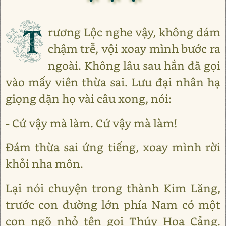
T
rương Lộc nghe vậy, không dám
chậm trễ, vội xoay mình bước ra
ngoài. Không lâu sau hắn đã gọi
vào mấy viên thừa sai. Lưu đại nhân hạ
giọng dặn họ vài câu xong, nói:
- Cứ vậy mà làm. Cứ vậy mà làm!
Đám thừa sai ứng tiếng, xoay mình rời
khỏi nha môn.
Lại nói chuyện trong thành Kim Lăng,
trước con đường lớn phía Nam có một
con ngõ nhỏ tên gọi Thúy Hoa Cảng.