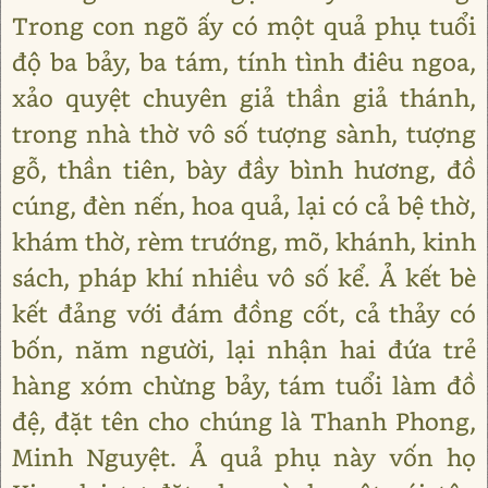
Trong con ngõ ấy có một quả phụ tuổi
độ ba bảy, ba tám, tính tình điêu ngoa,
xảo quyệt chuyên giả thần giả thánh,
trong nhà thờ vô số tượng sành, tượng
gỗ, thần tiên, bày đầy bình hương, đồ
cúng, đèn nến, hoa quả, lại có cả bệ thờ,
khám thờ, rèm trướng, mõ, khánh, kinh
sách, pháp khí nhiều vô số kể. Ả kết bè
kết đảng với đám đồng cốt, cả thảy có
bốn, năm người, lại nhận hai đứa trẻ
hàng xóm chừng bảy, tám tuổi làm đồ
đệ, đặt tên cho chúng là Thanh Phong,
Minh Nguyệt. Ả quả phụ này vốn họ