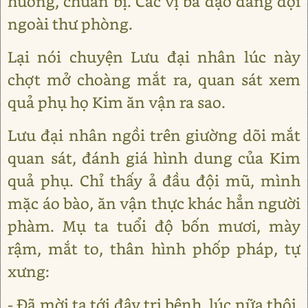
hương, chuẩn bị. Các vị bà đạo đang đợi
ngoài thư phòng.
Lại nói chuyện Lưu đại nhân lúc này
chợt mở choàng mắt ra, quan sát xem
quả phụ họ Kim ăn vận ra sao.
Lưu đại nhân ngồi trên giường dõi mắt
quan sát, đánh giá hình dung của Kim
quả phụ. Chỉ thấy ả đầu đội mũ, mình
mặc áo bào, ăn vận thực khác hẳn người
phàm. Mụ ta tuổi độ bốn mươi, mày
rậm, mắt to, thân hình phốp pháp, tự
xưng:
- Đã mời ta tới đây trị bệnh, lúc nữa thôi,