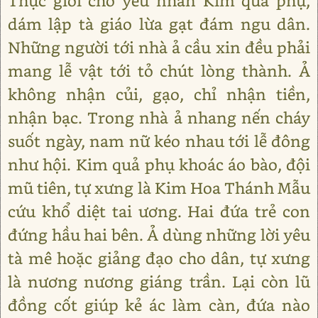
Thực giỏi cho yêu nhân Kim quả phụ,
dám lập tà giáo lừa gạt đám ngu dân.
Những người tới nhà ả cầu xin đều phải
mang lễ vật tới tỏ chút lòng thành. Ả
không nhận củi, gạo, chỉ nhận tiền,
nhận bạc. Trong nhà ả nhang nến cháy
suốt ngày, nam nữ kéo nhau tới lễ đông
như hội. Kim quả phụ khoác áo bào, đội
mũ tiên, tự xưng là Kim Hoa Thánh Mẫu
cứu khổ diệt tai ương. Hai đứa trẻ con
đứng hầu hai bên. Ả dùng những lời yêu
tà mê hoặc giảng đạo cho dân, tự xưng
là nương nương giáng trần. Lại còn lũ
đồng cốt giúp kẻ ác làm càn, đứa nào