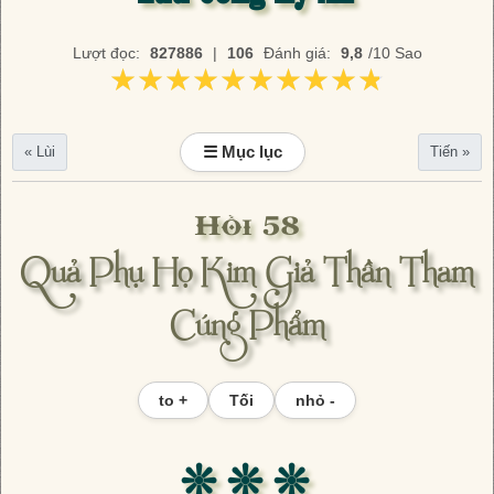
Lượt đọc:
827886
|
106
Đánh giá:
9,8
/10 Sao
★★★★★★★★★★
★★★★★★★★★★
☰ Mục lục
« Lùi
Tiến »
Hồi 58
Quả Phụ Họ Kim Giả Thần Tham
Cúng Phẩm
to +
Tối
nhỏ -
❊ ❊ ❊