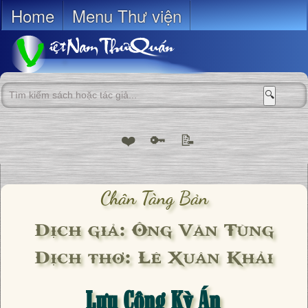
Home
Menu Thư viện
🔍
❤️
🔑
📝
Chân Tàng Bản
Dịch giả: Ông Văn Tùng
Dịch thơ: Lê Xuân Khải
Lưu Công Kỳ Án