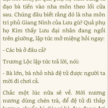
đạo bà tiến vào nha môn theo lối cửa
sau. Chúng đâu biết rằng đó là nha môn
tri phủ Giang Ninh của Lưu gù? Quả phụ
họ Kim thấy Lưu đại nhân đang ngồi
trên giường, lập tức mở miệng hỏi ngay:
- Các bà ở đâu cả?
Trương Lộc lập tức trả lời, nói:
- Bà lớn, bà nhỏ nhà đệ tử được người ta
mời đi chơi cả.
Chắc một lúc nữa sẽ về. Mời nương
nương dùng chén trà, để đệ tử đi thắp