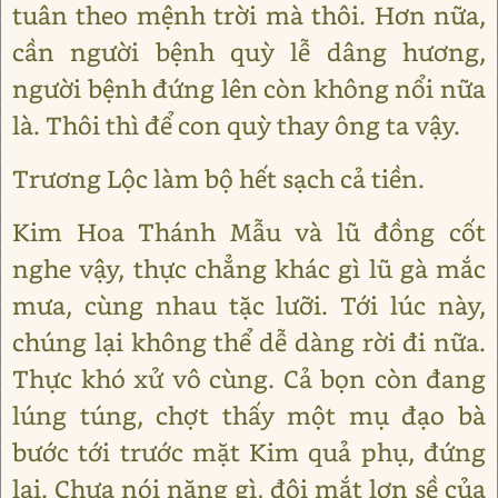
tuân theo mệnh trời mà thôi. Hơn nữa,
cần người bệnh quỳ lễ dâng hương,
người bệnh đứng lên còn không nổi nữa
là. Thôi thì để con quỳ thay ông ta vậy.
Trương Lộc làm bộ hết sạch cả tiền.
Kim Hoa Thánh Mẫu và lũ đồng cốt
nghe vậy, thực chẳng khác gì lũ gà mắc
mưa, cùng nhau tặc lưỡi. Tới lúc này,
chúng lại không thể dễ dàng rời đi nữa.
Thực khó xử vô cùng. Cả bọn còn đang
lúng túng, chợt thấy một mụ đạo bà
bước tới trước mặt Kim quả phụ, đứng
lại. Chưa nói năng gì, đôi mắt lợn sề của