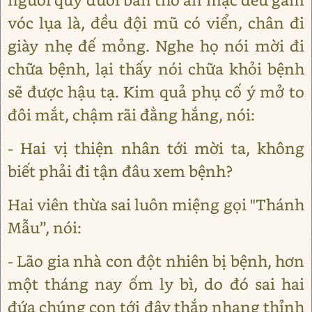
vóc lụa là, đều đội mũ có viển, chân đi
giày nhẹ đế mỏng. Nghe họ nói mời đi
chữa bệnh, lại thấy nói chữa khỏi bệnh
sẽ được hậu tạ. Kim quả phụ cố ý mở to
đôi mắt, chậm rãi đằng hắng, nói:
- Hai vị thiện nhân tới mời ta, không
biết phải đi tận đâu xem bệnh?
Hai viên thừa sai luôn miệng gọi "Thánh
Mẫu”, nói:
- Lão gia nhà con đột nhiên bị bệnh, hơn
một tháng nay ốm ly bì, do đó sai hai
đứa chúng con tới đây thắp nhang thỉnh