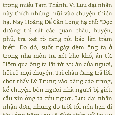
trong miếu Tam Thánh. Vị Lưu đại nhân
này thích nhúng mũi vào chuyện thiên
hạ. Nay Hoàng Đế Càn Long hạ chỉ: "Dọc
đường thị sát các quan châu, huyện,
phủ, tra xét rõ ràng rồi báo lên trẫm
biết”. Do đó, suốt ngày đêm ông ta ở
trong nha môn tra xét kho khố, án từ.
Hôm qua ông ta lật tới vụ án của ngươi,
hỏi rõ mọi chuyện. Tri châu đang trả lời,
chợt thấy Lý Trung vào dâng cáo trạng,
kể chuyện bốn người nhà ngươi bị giết,
cầu xin ông ta cứu ngươi. Lưu đại nhân
nhận đơn, nhưng do trời tối nên hẹn đi
tới sáng hôm sau sẽ đích thân xử lại vụ