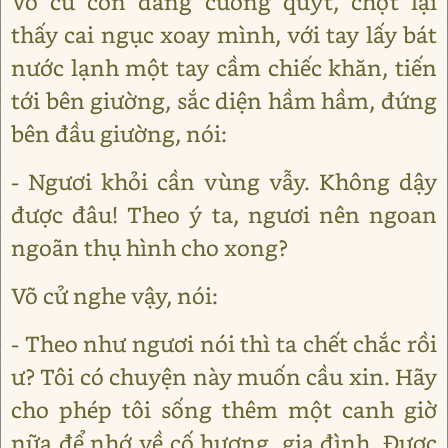
Võ cử còn đang cuống quýt, chợt lại
thấy cai ngục xoay mình, với tay lấy bát
nước lạnh một tay cầm chiếc khăn, tiến
tới bên giường, sắc diện hầm hầm, đứng
bên đầu giường, nói:
- Ngươi khỏi cần vùng vẫy. Không dậy
được đâu! Theo ý ta, ngươi nên ngoan
ngoãn thụ hình cho xong?
Võ cử nghe vậy, nói:
- Theo như ngươi nói thì ta chết chắc rồi
ư? Tôi có chuyện này muốn cầu xin. Hãy
cho phép tôi sống thêm một canh giờ
nữa để nhớ về cố hương, gia đình. Được