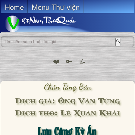
Home
Menu Thư viện
🔍
❤️
🔑
📝
Chân Tàng Bản
Dịch giả: Ông Văn Tùng
Dịch thơ: Lê Xuân Khải
Lưu Công Kỳ Án