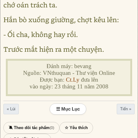
chớ oán trách ta.
Hắn bò xuống giường, chợt kêu lên:
- Ối cha, không hay rồi.
Trước mắt hiện ra một chuyện.
Đánh máy: bevang
Nguồn: VNthuquan - Thư viện Online
Được bạn:
Ct.Ly
đưa lên
vào ngày: 23 tháng 11 năm 2008
☰ Mục Lục
« Lùi
Tiến »
🔕 Theo dõi tác phẩm
☆ Yêu thích
(0)