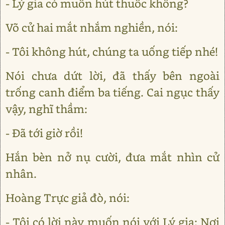
- Lý gia có muốn hút thuốc không?
Võ cử hai mắt nhắm nghiền, nói:
- Tôi không hút, chúng ta uống tiếp nhé!
Nói chưa dứt lời, đã thấy bên ngoài
trống canh điểm ba tiếng. Cai ngục thấy
vậy, nghĩ thầm:
- Đã tới giờ rồi!
Hắn bèn nở nụ cười, đưa mắt nhìn cử
nhân.
Hoàng Trực giả đò, nói:
- Tôi có lời này muốn nói với Lý gia: Nơi