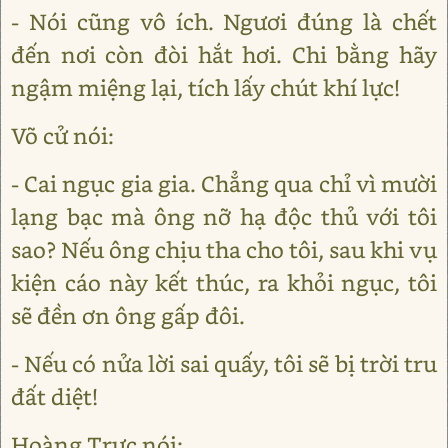
- Nói cũng vô ích. Ngươi đúng là chết
đến nơi còn đòi hắt hơi. Chi bằng hãy
ngậm miệng lại, tích lấy chút khí lực!
Võ cử nói:
- Cai ngục gia gia. Chẳng qua chỉ vì mười
lạng bạc mà ông nỡ hạ độc thủ với tôi
sao? Nếu ông chịu tha cho tôi, sau khi vụ
kiện cáo này kết thúc, ra khỏi ngục, tôi
sẽ đền ơn ông gấp đôi.
- Nếu có nửa lời sai quấy, tôi sẽ bị trời tru
đất diệt!
Hoàng Trực nói: