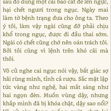
sau đó dùng một cái bao cát đè lên ngực,
hại chết ngươi trong ngục. Ngày mai
làm tờ bệnh trạng đưa cho ông ta. Theo
ý tôi, làm vậy ngài cũng đỡ phải chịu
khổ trong ngục, được đi đầu thai sớm.
Ngài có chết cũng chớ nên oán trách tôi.
Bởi tôi cũng vì lệnh trên khó cãi mà
thôi.
Võ cử nghe cai ngục nói vậy, bất giác sợ
hãi rùng mình, tỉnh cả rượu. Sắc mặt lập
tức vàng như nghệ, hai mắt sáng như
hai ngọn đèn. Muốn vùng dậy, nhưng
khắp mình đã bị khóa chặt, dậy sao nổi?