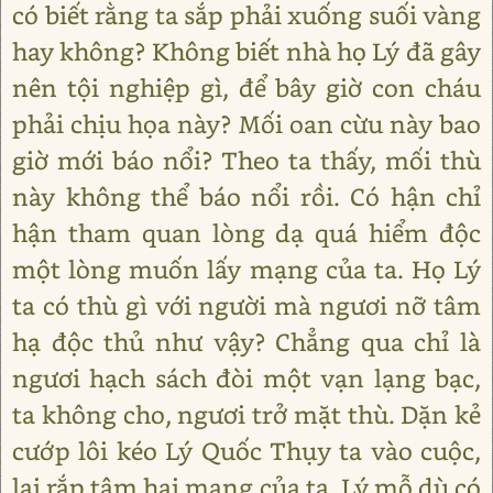
có biết rằng ta sắp phải xuống suối vàng
hay không? Không biết nhà họ Lý đã gây
nên tội nghiệp gì, để bây giờ con cháu
phải chịu họa này? Mối oan cừu này bao
giờ mới báo nổi? Theo ta thấy, mối thù
này không thể báo nổi rồi. Có hận chỉ
hận tham quan lòng dạ quá hiểm độc
một lòng muốn lấy mạng của ta. Họ Lý
ta có thù gì với người mà ngươi nỡ tâm
hạ độc thủ như vậy? Chẳng qua chỉ là
ngươi hạch sách đòi một vạn lạng bạc,
ta không cho, ngươi trở mặt thù. Dặn kẻ
cướp lôi kéo Lý Quốc Thụy ta vào cuộc,
lại rắp tâm hại mạng của ta. Lý mỗ dù có