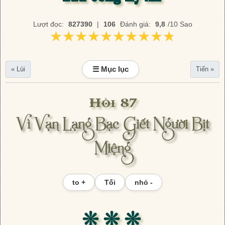
Lượt đọc:
827390
|
106
Đánh giá:
9,8
/10 Sao
★★★★★★★★★★
★★★★★★★★★★
☰ Mục lục
« Lùi
Tiến »
Hồi 87
Vì Vạn Lạng Bạc Giết Người Bịt
Miệng
to +
Tối
nhỏ -
❊ ❊ ❊