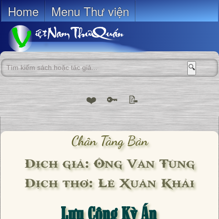
Home
Menu Thư viện
🔍
❤️
🔑
📝
Chân Tàng Bản
Dịch giả: Ông Văn Tùng
Dịch thơ: Lê Xuân Khải
Lưu Công Kỳ Án