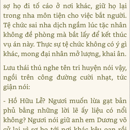
sợ họ đi tố cáo ở nơi khác, giữ họ lại
trong nha môn tiện cho việc bắt người.
Tệ chức sai nha dịch ngầm lúc tặc nhân
không đề phòng mà bắt lấy để kết thúc
vụ án này. Thực sự tệ chức không có ý gì
khác, mong đại nhân mở lượng, khai ân.
Lưu thái thú nghe tên tri huyện nói vậy,
ngồi trên công đường cười nhạt, tức
giận nói:
- Hồ Hữu Lễ? Ngươi muốn lừa gạt bản
phủ bằng những lời lẽ ấy liệu có nổi
không? Ngươi nói giữ anh em Dương võ
cử lại vì sợ họ tới nơi khác kêu oan rồi