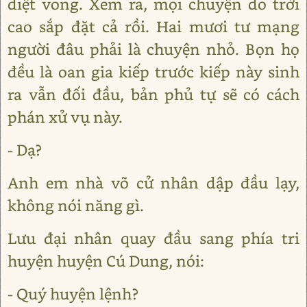
diệt vong. Xem ra, mọi chuyện do trời
cao sắp đặt cả rồi. Hai mươi tư mạng
người đâu phải là chuyện nhỏ. Bọn họ
đều là oan gia kiếp trước kiếp này sinh
ra vẫn đối đầu, bản phủ tự sẽ có cách
phán xử vụ này.
- Dạ?
Anh em nhà võ cử nhân dập đầu lạy,
không nói năng gì.
Lưu đại nhân quay đầu sang phía tri
huyện huyện Cú Dung, nói:
- Quý huyện lệnh?