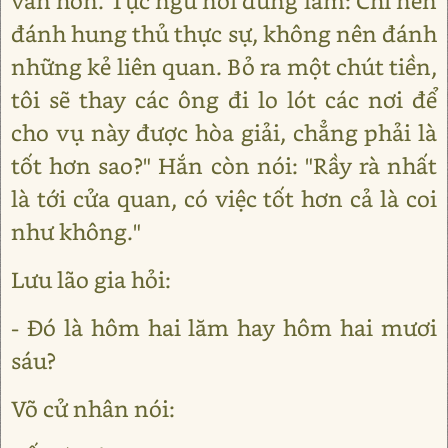
vẫn hơn. Tục ngữ nói đúng lắm: Chỉ nên
đánh hung thủ thực sự, không nên đánh
những kẻ liên quan. Bỏ ra một chút tiền,
tôi sẽ thay các ông đi lo lót các nơi để
cho vụ này được hòa giải, chẳng phải là
tốt hơn sao?" Hắn còn nói: "Rầy rà nhất
là tới cửa quan, có việc tốt hơn cả là coi
như không."
Lưu lão gia hỏi:
- Đó là hôm hai lăm hay hôm hai mươi
sáu?
Võ cử nhân nói: