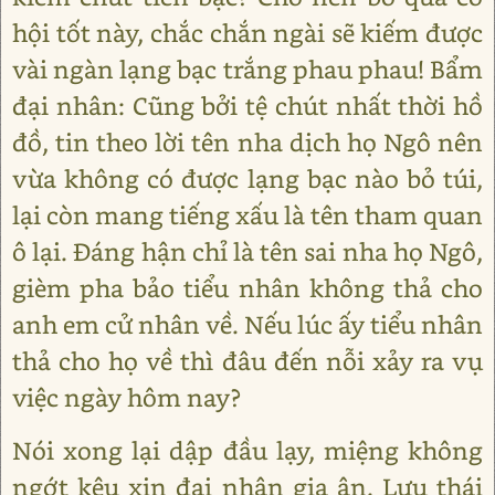
hội tốt này, chắc chắn ngài sẽ kiếm được
vài ngàn lạng bạc trắng phau phau! Bẩm
đại nhân: Cũng bởi tệ chút nhất thời hồ
đồ, tin theo lời tên nha dịch họ Ngô nên
vừa không có được lạng bạc nào bỏ túi,
lại còn mang tiếng xấu là tên tham quan
ô lại. Đáng hận chỉ là tên sai nha họ Ngô,
gièm pha bảo tiểu nhân không thả cho
anh em cử nhân về. Nếu lúc ấy tiểu nhân
thả cho họ về thì đâu đến nỗi xảy ra vụ
việc ngày hôm nay?
Nói xong lại dập đầu lạy, miệng không
ngớt kêu xin đại nhân gia ân. Lưu thái