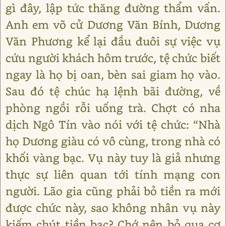
gì đây, lập tức thăng đường thẩm vấn.
Anh em võ cử Dương Văn Bính, Dương
Văn Phương kể lại đầu đuôi sự việc vụ
cứu người khách hôm trước, tệ chức biết
ngay là họ bị oan, bèn sai giam họ vào.
Sau đó tệ chúc hạ lệnh bãi đường, về
phòng ngồi rỗi uống trà. Chợt có nha
dịch Ngô Tín vào nói với tệ chức: “Nhà
họ Dương giàu có vô cùng, trong nhà có
khối vàng bạc. Vụ này tuy là giả nhưng
thực sự liên quan tới tính mạng con
người. Lão gia cũng phải bỏ tiền ra mới
được chức này, sao không nhân vụ này
kiếm chút tiền bạc? Chớ nên bỏ qua cơ