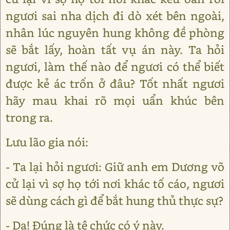
ngươi sai nha dịch đi dò xét bên ngoài,
nhân lúc nguyên hung không đề phòng
sẽ bắt lấy, hoàn tất vụ án này. Ta hỏi
ngươi, làm thế nào để ngươi có thể biết
được kẻ ác trốn ở đâu? Tốt nhất ngươi
hãy mau khai rõ mọi uẩn khúc bên
trong ra.
Lưu lão gia nói:
- Ta lại hỏi ngươi: Giữ anh em Dương võ
cử lại vì sợ họ tới nơi khác tố cáo, ngươi
sẽ dùng cách gì để bắt hung thủ thực sự?
- Dạ! Đúng là tệ chức có ý này.