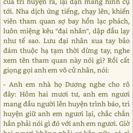
của tri huyện ra, lại dặn mang hình cụ
tới. Nha dịch ứng tiếng, chạy lên, khiến
viên tham quan sợ bay hồn lạc phách,
luôn miệng kêu "đại nhân", dập đầu lạy
như tế sao. Lưu đại nhân xua tay bảo
đám thuộc hạ tạm thời dừng tay, nghe
xem tên tham quan này nói gì? Rồi cất
giọng gọi anh em võ cử nhân, nói:
- Anh em nhà họ Dương nghe cho rõ
đây: Hôm hai mươi tư, anh em ngươi
mang đầu người lên huyện trình báo, tri
huyện giữ anh em ngươi lại, chắc chắn
hắn phải nói gì đó với anh em ngươi. Giờ