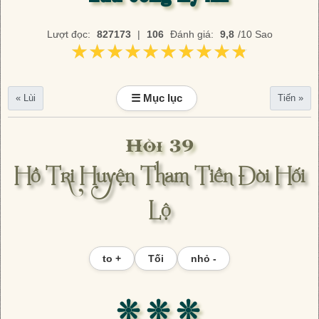
Lượt đọc:
827173
|
106
Đánh giá:
9,8
/10 Sao
★★★★★★★★★★
★★★★★★★★★★
☰ Mục lục
« Lùi
Tiến »
Hồi 39
Hồ Tri Huyện Tham Tiền Đòi Hối
Lộ
to +
Tối
nhỏ -
❊ ❊ ❊