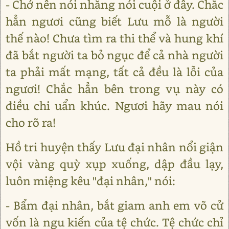
- Chớ nên nói nhăng nói cuội ở đây. Chắc
hẳn ngươi cũng biết Lưu mỗ là người
thế nào! Chưa tìm ra thi thể và hung khí
đã bắt người ta bỏ ngục để cả nhà người
ta phải mất mạng, tất cả đều là lỗi của
ngươi! Chắc hẳn bên trong vụ này có
điều chi uẩn khúc. Ngươi hãy mau nói
cho rõ ra!
Hồ tri huyện thấy Lưu đại nhân nổi giận
vội vàng quỳ xụp xuống, dập đầu lạy,
luôn miệng kêu "đại nhân," nói:
- Bẩm đại nhân, bắt giam anh em võ cử
vốn là ngu kiến của tệ chức. Tệ chức chỉ