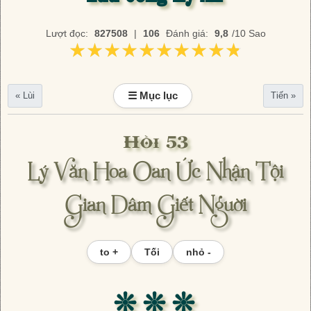
Lượt đọc:
827508
|
106
Đánh giá:
9,8
/10 Sao
★★★★★★★★★★
★★★★★★★★★★
☰ Mục lục
« Lùi
Tiến »
Hồi 53
Lý Văn Hoa Oan Ức Nhận Tội
Gian Dâm Giết Nguời
to +
Tối
nhỏ -
❊ ❊ ❊