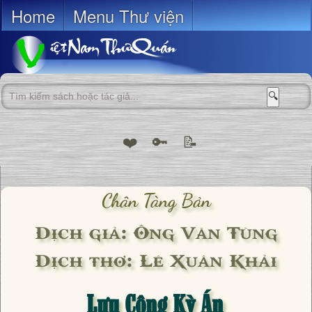
Home
Menu Thư viện
🔍
❤️
🔑
📝
Chân Tàng Bản
Dịch giả: Ông Văn Tùng
Dịch thơ: Lê Xuân Khải
Lưu Công Kỳ Án