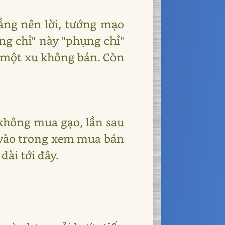
hẳng nên lời, tướng mạo
ng chỉ" này "phụng chỉ"
 một xu không bán. Còn
 không mua gạo, lần sau
i vào trong xem mua bán
ài tới đây.