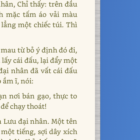
hân, Chỉ thấy: trên đầu
ình mặc tấm áo vải màu
lẳng một chiếc túi. Thì
 mau từ bỏ ý định đó đi,
lấy cái đấu, lại đẩy một
 đại nhân đã vất cái đấu
 ầm ĩ, nói:
ạn nơi bán gạo, thực to
 để chạy thoát!
n Lưu đại nhân. Một tên
một tiếng, sợi dây xích