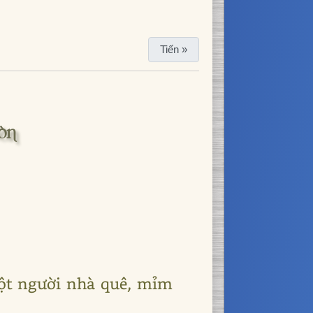
Tiến »
òn
một người nhà quê, mỉm