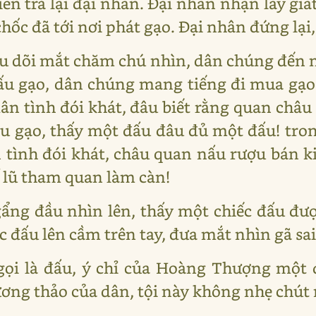
ền trả lại đại nhân. Đại nhân nhận lấy giắt
hốc đã tới nơi phát gạo. Đại nhân đứng lại
u dõi mắt chăm chú nhìn, dân chúng đến 
u gạo, dân chúng mang tiếng đi mua gạo c
dân tình đói khát, đâu biết rằng quan châ
u gạo, thấy một đấu đâu đủ một đấu! tro
 tình đói khát, châu quan nấu rượu bán k
để lũ tham quan làm càn!
ng đầu nhìn lên, thấy một chiếc đấu đượ
ếc đấu lên cầm trên tay, đưa mắt nhìn gã sai
gọi là đấu, ý chỉ của Hoàng Thượng một 
ương thảo của dân, tội này không nhẹ chút 