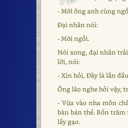
- Mời ông anh cùng ngồ
Đại nhân nói:
- Mời ngồi.
Nói xong, đại nhân trả
lời, nói:
- Xin hỏi, Đây là lần đầ
Ông lão nghe hỏi vậy, trả
- Vừa vào nha môn châ
bàn bán thẻ. Bốn trăm 
lấy gạo.