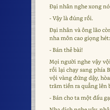
Đại nhân nghe xong nó
- Vậy là đúng rồi.
Đại nhân và ông lão cò
nha môn cao giọng hét
- Bán thẻ bài!
Mọi người nghe vậy vội 
rồi lại chạy sang phía
vội vàng đứng dậy, hòa 
trăm tiền ra quẳng lên 
- Bán cho ta một đấu gạ
Nha dịch nghe vậy, nhận