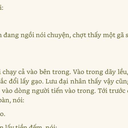
i:
n đang ngồi nói chuyện, chợt thấy một gã 
:
chạy cả vào bên trong. Vào trong dãy lều,
 Bắc đổi lấy gạo. Lưu đại nhân thấy vậy cũ
vào dòng người tiến vào trong. Tới trước d
bàn, nói:
o.
 lấy tiền đếm, nói: