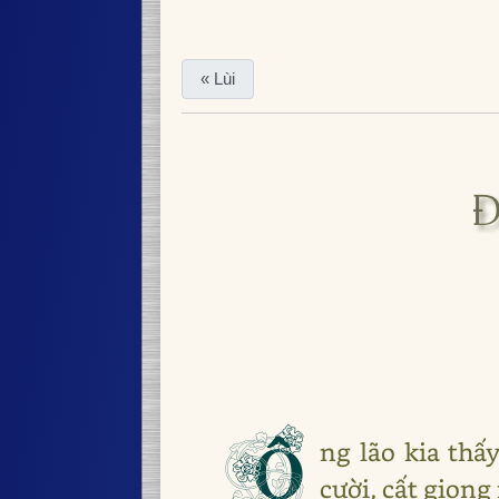
« Lùi
Đ
Ô
ng lão kia th
cười, cất giọng 