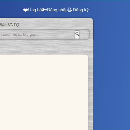
❤️
🔑
📝
Ủng hộ
Đăng nhập
Đăng ký
 Đàn VNTQ
🔍