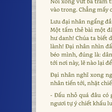
Nói xong vứt ba trăm ti
vào trong. Chẳng mấy c
Lưu đại nhân ngẩng đầ
Một tấm thẻ bài một đấ
hư danh! Chúa ta biết 
lành! Đại nhân nhìn đấ
béo mình, đúng là: dân
tới nơi này, lẽ nào lại 
Đại nhân nghĩ xong ngẩ
nhân tiến tới, nhặt chi
- Đấu nhỏ quá đâu có 
ngươi tự ý chiết khấu l