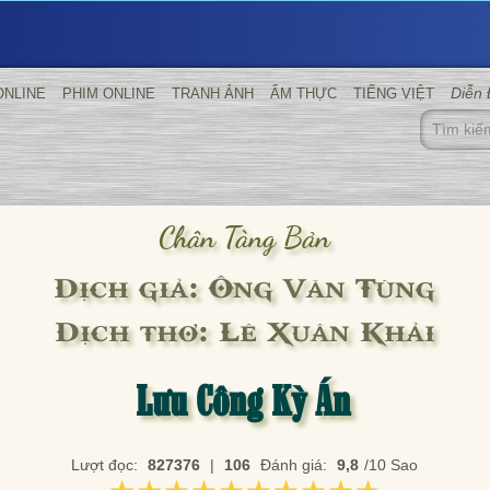
Diễn
ONLINE
PHIM ONLINE
TRANH ẢNH
ẨM THỰC
TIẾNG VIỆT
Chân Tàng Bản
Dịch giả: Ông Văn Tùng
Dịch thơ: Lê Xuân Khải
Lưu Công Kỳ Án
Lượt đọc:
827376
|
106
Đánh giá:
9,8
/10 Sao