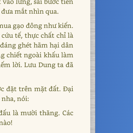
 vào lưng, sải bước tiến
, đưa mắt nhìn qua.
mua gạo đông như kiến.
ứu tế, thực chất chỉ là
u đáng ghét hãm hại dân
ng chiết ngoài khấu làm
iếm lời. Lưu Dung ta đã
c đặt trên mặt đất. Đại
 nha, nói:
đấu là mười thăng. Các
nào!