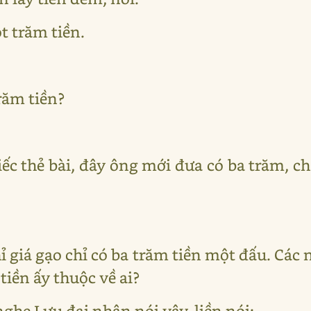
t trăm tiền.
trăm tiền?
iếc thẻ bài, đây ông mới đưa có ba trăm, c
 giá gạo chỉ có ba trăm tiền một đấu. Các 
iền ấy thuộc về ai?
he Lưu đại nhân nói vậy, liền nói: