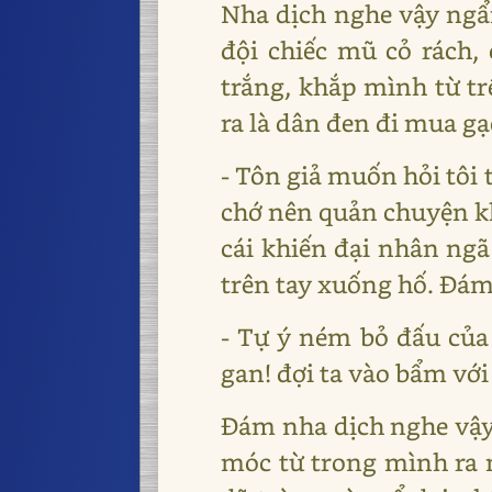
Nha dịch nghe vậy ngẩn
đội chiếc mũ cỏ rách,
trắng, khắp mình từ tr
ra là dân đen đi mua gạo
- Tôn giả muốn hỏi tôi 
chớ nên quản chuyện khô
cái khiến đại nhân ngã 
trên tay xuống hố. Đám 
- Tự ý ném bỏ đấu của 
gan! đợi ta vào bẩm với
Đám nha dịch nghe vậy,
móc từ trong mình ra m