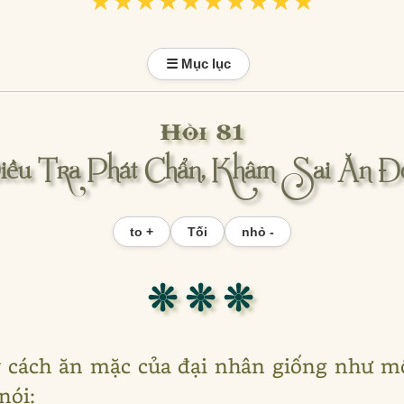
★★★★★★★★★★
★★★★★★★★★★
☰ Mục lục
Hồi 81
iều Tra Phát Chẩn, Khâm Sai Ăn Đ
to +
Tối
nhỏ -
❊ ❊ ❊
ấy cách ăn mặc của đại nhân giống như 
nói: