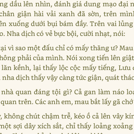
g dầu lên nhìn, đánh giá dung mạo đại n
 chân giận hài vải xanh đã sờn, trên m
ên xuống dưới bụi bám đầy. Trên vai lủng 
. Nha dịch có vẻ bực bội, cười nhạt, nói:
tại vì sao một đấu chỉ có mấy thăng ư? Mau
ng phải của mình. Nói xong tiến lên giật 
lăn kềnh, lại thấy lộc cộc mấy tiếng, Lưu
nha dịch thấy vậy càng tức giận, quát tháo
nhà quan đáng tội gì? Cả gan làm náo lo
 quan trên. Các anh em, mau bắt lấy gã chớ
 không chút chậm trễ, kéo ồ cả lên vây kí
ột sợi dây xích sắt, chỉ thấy loảng xoảng 