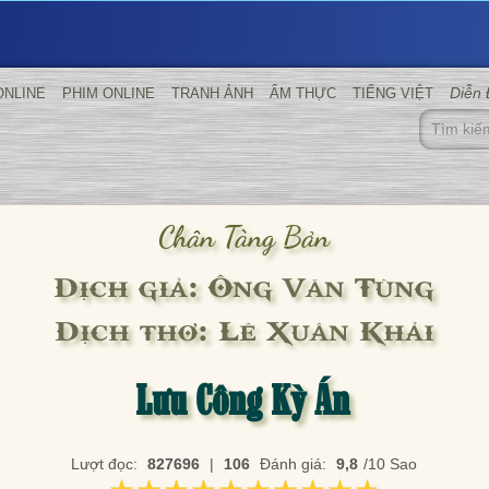
Diễn
ONLINE
PHIM ONLINE
TRANH ẢNH
ẨM THỰC
TIẾNG VIỆT
Chân Tàng Bản
Dịch giả: Ông Văn Tùng
Dịch thơ: Lê Xuân Khải
Lưu Công Kỳ Án
Lượt đọc:
827696
|
106
Đánh giá:
9,8
/10 Sao