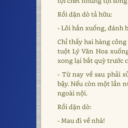
tội chết nhưng tội sốn
Rồi dặn dò tả hữu:
- Lôi hắn xuống, đánh 
Chỉ thấy hai hàng công 
tuột Lý Văn Hoa xuống,
xong lại bắt quỳ trước 
- Từ nay về sau phải s
bậy. Nếu còn một lần n
ngoài nội.
Rồi dặn dò:
- Mau đi về nhà!