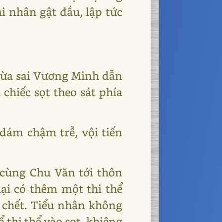
i nhân gật đầu, lập tức
thừa sai Vương Minh dẫn
chiếc sọt theo sát phía
dám chậm trễ, vội tiến
cùng Chu Văn tới thôn
ại có thêm một thi thể
h chết. Tiểu nhân không
 thi thể vào sọt, khiêng