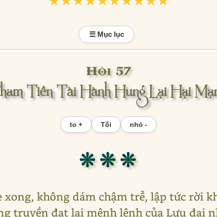
★★★★★★★★★★
★★★★★★★★★★
☰ Mục lục
Hồi 57
ham Tiền Tài Hành Hung Lại Hại Mạ
to +
Tối
nhỏ -
❊ ❊ ❊
 xong, không dám chậm trễ, lập tức rời kh
g truyền đạt lại mệnh lệnh của Lưu đại 