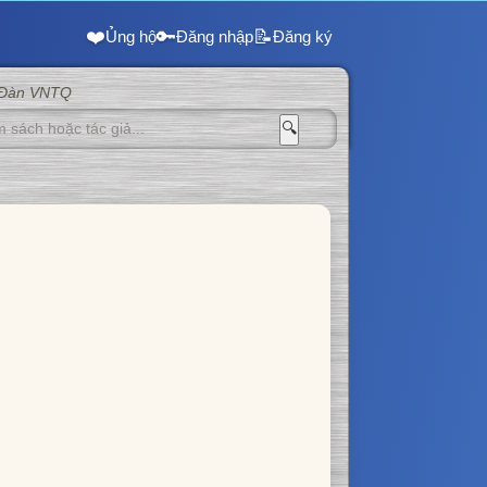
❤️
🔑
📝
Ủng hộ
Đăng nhập
Đăng ký
 Đàn VNTQ
🔍