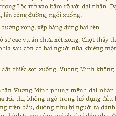
rương Lộc trở vào bẩm rõ với đại nhân. Đạ
i, lên công đường, ngồi xuống.
 đường xong, xếp hàng đứng hai bên.
ồ sơ các vụ án chưa xét xong. Chợt thấy 
hía sau còn có hai người nữa khiêng một 
 đặt chiếc sọt xuống. Vương Minh không 
 nhân Vương Minh phụng mệnh đại nhân 
a Hà thị, không ngờ trong hố đựng đầu l
ơng trên đầu, dường như bị người ta đán
ảo chính trong vùng gọi cho hai dân phu, để