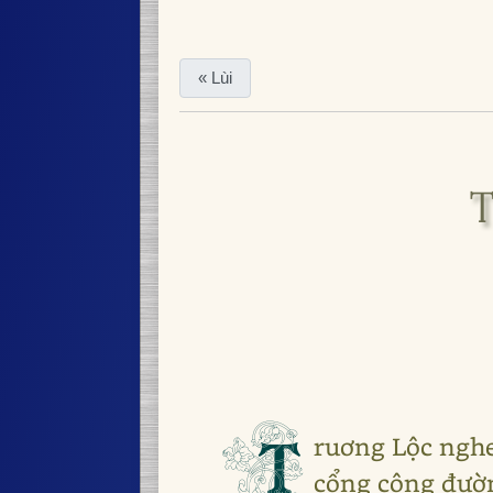
« Lùi
T
T
ruơng Lộc nghe
cổng công đườn