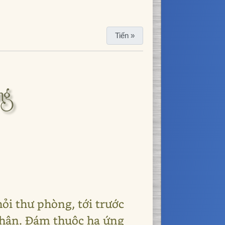
Tiến »
ng
ỏi thư phòng, tới trước
nhân. Đám thuộc hạ ứng