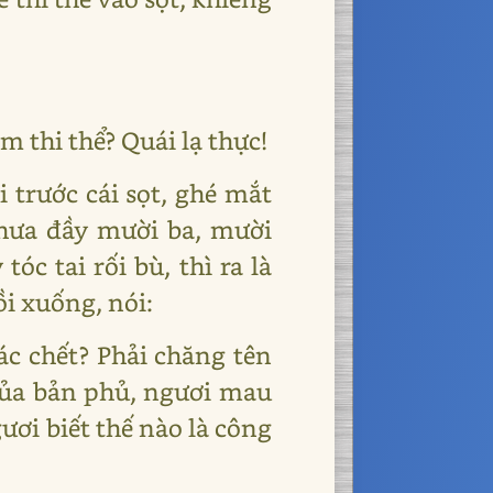
m thi thể? Quái lạ thực!
 trước cái sọt, ghé mắt
 chưa đầy mười ba, mười
óc tai rối bù, thì ra là
i xuống, nói:
ác chết? Phải chăng tên
của bản phủ, ngươi mau
ươi biết thế nào là công