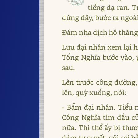
tiếng dạ ran. T
đứng dậy, bước ra ngoà
Đám nha dịch hô thăng
Lưu đại nhân xem lại h
Tống Nghĩa bước vào, p
sau.
Lên trước công đường,
lên, quỳ xuống, nói:
- Bẩm đại nhân. Tiểu
Công Nghĩa tìm đầu củ
nữa. Thi thể ấy bị thư
dám tự quyết, vội sai b