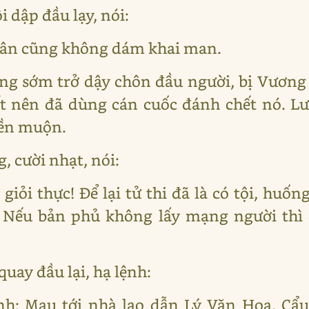
 dập đầu lạy, nói:
nhân cũng không dám khai man.
áng sớm trở dậy chôn đầu người, bị Vương 
ết nên đã dùng cán cuốc đánh chết nó. L
iền muộn.
, cười nhạt, nói:
 giỏi thực! Để lại tử thi đã là có tội, hu
 Nếu bản phủ không lấy mạng người thì
uay đầu lại, hạ lệnh:
nh: Mau tới nhà lao dẫn Lý Văn Hoa, Cẩ