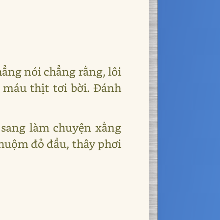
hẳng nói chẳng rằng, lôi
 máu thịt tơi bời. Đánh
àu sang làm chuyện xằng
nhuộm đỏ đầu, thây phơi