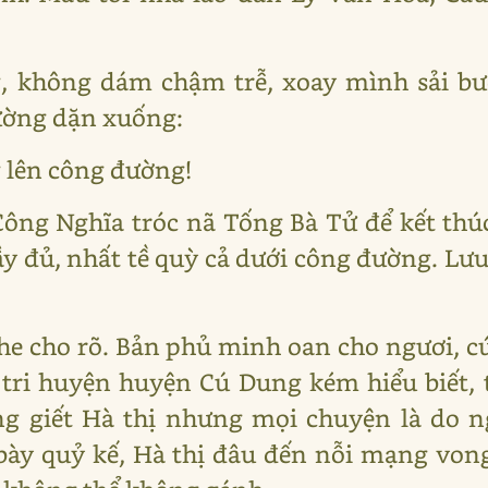
, không dám chậm trễ, xoay mình sải bướ
ường dặn xuống:
 lên công đường!
 Công Nghĩa tróc nã Tống Bà Tử để kết thú
y đủ, nhất tề quỳ cả dưới công đường. Lưu
he cho rõ. Bản phủ minh oan cho ngươi, c
tri huyện huyện Cú Dung kém hiểu biết, 
g giết Hà thị nhưng mọi chuyện là do n
bày quỷ kế, Hà thị đâu đến nỗi mạng vong