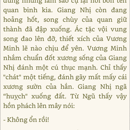
dũng nhưng làm sao cự lại nổi bốn tên
quan binh kia. Giang Nhị còn đang
hoảng hốt, song chùy của quan giữ
thành đã đập xuống. Ác tặc vội vung
song đao lên đỡ, thiết xích của Vương
Minh lẽ nào chịu để yên. Vương Minh
nhắm chuẩn đốt xương sống của Giang
Nhị đánh một cú thục mạnh. Chỉ thấy
"chát" một tiếng, đánh gãy mất mấy cái
xương sườn của hắn. Giang Nhị ngã
“huỵch" xuống đất. Từ Ngũ thấy vậy
hồn phách lên mây nói:
- Không ổn rồi!