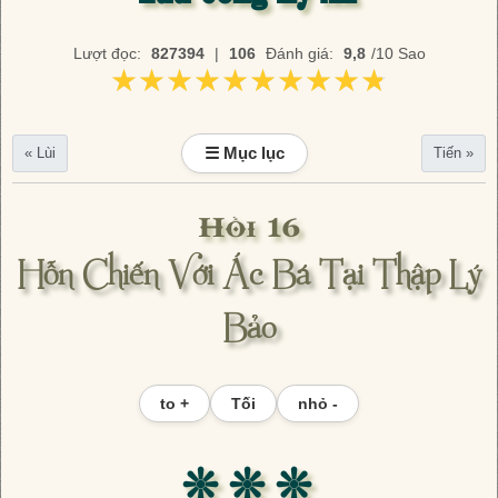
Lượt đọc:
827394
|
106
Đánh giá:
9,8
/10 Sao
★★★★★★★★★★
★★★★★★★★★★
☰ Mục lục
« Lùi
Tiến »
Hồi 16
Hỗn Chiến Với Ác Bá Tại Thập Lý
Bảo
to +
Tối
nhỏ -
❊ ❊ ❊