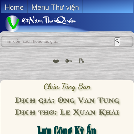
Home
Menu Thư viện
🔍
❤️
🔑
📝
Chân Tàng Bản
Dịch giả: Ông Văn Tùng
Dịch thơ: Lê Xuân Khải
Lưu Công Kỳ Án