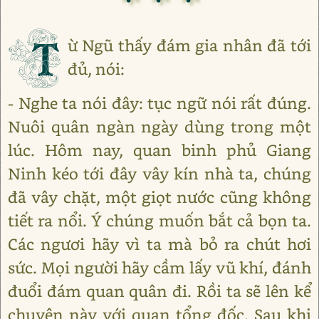
T
ừ Ngũ thấy đám gia nhân đã tới
đủ, nói:
- Nghe ta nói đây: tục ngữ nói rất đúng.
Nuôi quân ngàn ngày dùng trong một
lúc. Hôm nay, quan binh phủ Giang
Ninh kéo tới đây vây kín nhà ta, chúng
đã vây chặt, một giọt nước cũng không
tiết ra nổi. Ý chúng muốn bắt cả bọn ta.
Các ngươi hãy vì ta mà bỏ ra chút hơi
sức. Mọi người hãy cầm lấy vũ khí, đánh
đuổi đám quan quân đi. Rồi ta sẽ lên kể
chuyện này với quan tổng đốc. Sau khi