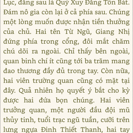
Lục, đằng sau là Quỷ Xuy Đăng Tôn Bát.
Đám nô gia còn lại ở cả phía sau. Chúng
một lòng muốn được nhận tiền thưởng
của chủ. Hai tên Từ Ngũ, Giang Nhị
đứng phía trong cổng, đôi mắt chăm
chú dõi ra ngoài. Chỉ thấy bên ngoài,
quan binh chí ít cũng tới ba trăm mang
đao thương đầy đủ trong tay. Còn nữa,
hai viên trường quan cũng có mặt tại
đây. Quả nhiên họ quyết ý bắt cho kỳ
được hai đứa bọn chúng. Hai viên
trưởng quan, một người đầu đội mũ
thủy tinh, tuổi trạc ngũ tuần, cưỡi trên
lưng ngựa Đinh Thiết Thanh, hai tay