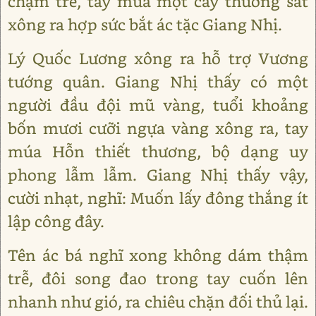
chậm trễ, tay múa một cây thương sắt
xông ra hợp sức bắt ác tặc Giang Nhị.
Lý Quốc Lương xông ra hỗ trợ Vương
tướng quân. Giang Nhị thấy có một
người đầu đội mũ vàng, tuổi khoảng
bốn mươi cưỡi ngựa vàng xông ra, tay
múa Hỗn thiết thương, bộ dạng uy
phong lẫm lẫm. Giang Nhị thấy vậy,
cười nhạt, nghĩ: Muốn lấy đông thắng ít
lập công đây.
Tên ác bá nghĩ xong không dám thậm
trễ, đôi song đao trong tay cuốn lên
nhanh như gió, ra chiêu chặn đối thủ lại.