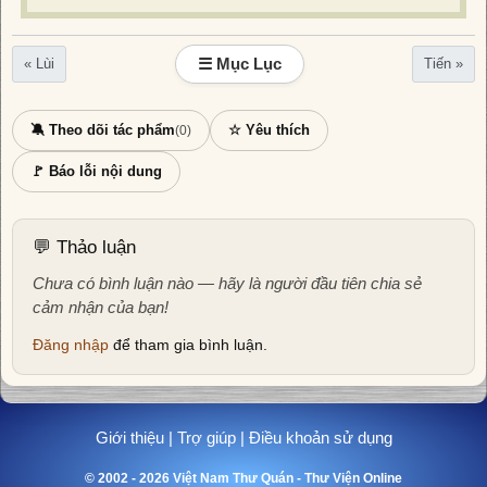
☰ Mục Lục
« Lùi
Tiến »
🔕 Theo dõi tác phẩm
☆ Yêu thích
(0)
🚩 Báo lỗi nội dung
💬 Thảo luận
Chưa có bình luận nào — hãy là người đầu tiên chia sẻ
cảm nhận của bạn!
Đăng nhập
để tham gia bình luận.
Giới thiệu
|
Trợ giúp
|
Điều khoản sử dụng
© 2002 - 2026 Việt Nam Thư Quán - Thư Viện Online