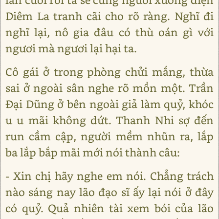
Diêm La tranh cãi cho rõ ràng. Nghĩ đi
nghĩ lại, nô gia đâu có thù oán gì với
ngươi mà ngươi lại hại ta.
Cô gái ở trong phòng chửi mắng, thừa
sai ở ngoài sân nghe rõ mồn một. Trần
Đại Dũng ở bên ngoài giả làm quỷ, khóc
u u mãi không dứt. Thanh Nhi sợ đến
run cầm cập, người mềm nhũn ra, lắp
ba lắp bắp mãi mới nói thành câu:
- Xin chị hãy nghe em nói. Chẳng trách
nào sáng nay lão đạo sĩ ấy lại nói ở đây
có quỷ. Quả nhiên tài xem bói của lão