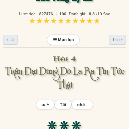
Lượt đọc:
827476
|
106
Đánh giá:
9,8
/10 Sao
★★★★★★★★★★
★★★★★★★★★★
☰ Mục lục
« Lùi
Tiến »
Hồi 4
Trần Đại Dũng Dò La Ra Tin Tức
Thật
to +
Tối
nhỏ -
❊ ❊ ❊