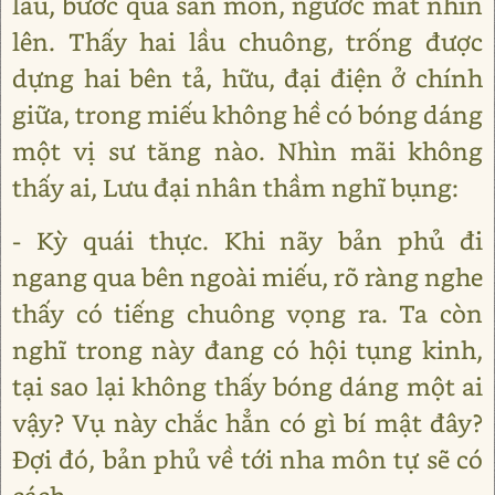
lâu, bước qua sân môn, ngước mắt nhìn
lên. Thấy hai lầu chuông, trống được
dựng hai bên tả, hữu, đại điện ở chính
giữa, trong miếu không hề có bóng dáng
một vị sư tăng nào. Nhìn mãi không
thấy ai, Lưu đại nhân thầm nghĩ bụng:
- Kỳ quái thực. Khi nãy bản phủ đi
ngang qua bên ngoài miếu, rõ ràng nghe
thấy có tiếng chuông vọng ra. Ta còn
nghĩ trong này đang có hội tụng kinh,
tại sao lại không thấy bóng dáng một ai
vậy? Vụ này chắc hẳn có gì bí mật đây?
Đợi đó, bản phủ về tới nha môn tự sẽ có