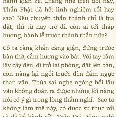
hành gian kế. Chẳng nhẽ trên đời này,
Thần Phật đã hết linh nghiệm rồi hay
sao? Nếu chuyện thần thánh chỉ là bịa
đặt, thì từ nay trở đi, còn ai tới thắp
hương, hành lễ trước thánh thần nữa?
Cô ta càng khấn càng giận, đứng trước
bàn thờ, cắm hương vào bát. Với tay cầm
lấy cây đèn, đi trở lại phòng, đặt lên bàn,
còn nàng lại ngồi trước đèn đấm ngực
than vãn. Thừa sai nghe ngóng hồi lâu
vẫn không đoán ra được những lời nàng
nói có ý gì trong lòng thầm nghĩ. "Sao ta
không làm thế này, có được sự thực rồi
sẽ dễ bề hành sử”. Trần Đại Dũng nghĩ