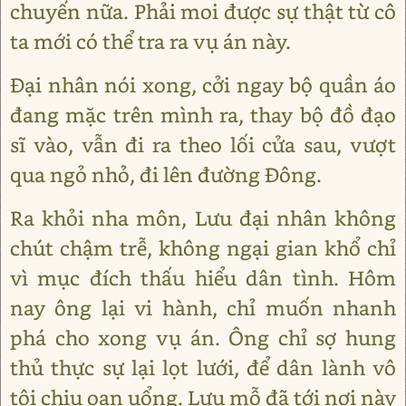
chuyến nữa. Phải moi được sự thật từ cô
ta mới có thể tra ra vụ án này.
Đại nhân nói xong, cởi ngay bộ quần áo
đang mặc trên mình ra, thay bộ đồ đạo
sĩ vào, vẫn đi ra theo lối cửa sau, vượt
qua ngỏ nhỏ, đi lên đường Đông.
Ra khỏi nha môn, Lưu đại nhân không
chút chậm trễ, không ngại gian khổ chỉ
vì mục đích thấu hiểu dân tình. Hôm
nay ông lại vi hành, chỉ muốn nhanh
phá cho xong vụ án. Ông chỉ sợ hung
thủ thực sự lại lọt lưới, để dân lành vô
tội chịu oan uổng. Lưu mỗ đã tới nơi này