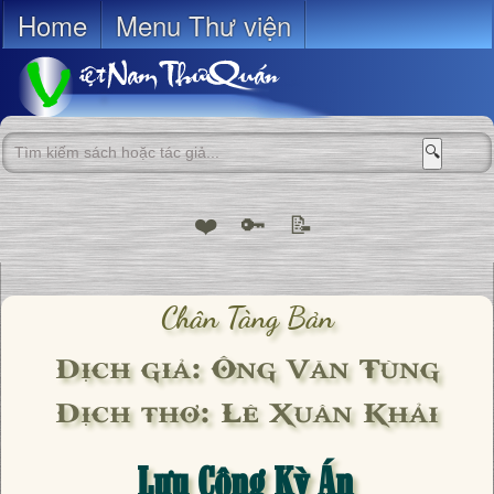
Home
Menu Thư viện
🔍
❤️
🔑
📝
Chân Tàng Bản
Dịch giả: Ông Văn Tùng
Dịch thơ: Lê Xuân Khải
Lưu Công Kỳ Án