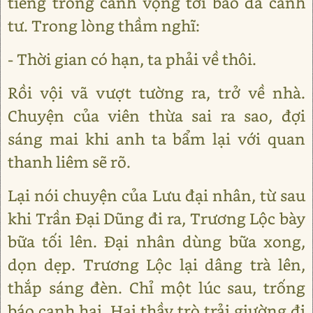
tiếng trống canh vọng tới báo đã canh
tư. Trong lòng thầm nghĩ:
- Thời gian có hạn, ta phải về thôi.
Rồi vội vã vượt tường ra, trở về nhà.
Chuyện của viên thừa sai ra sao, đợi
sáng mai khi anh ta bẩm lại với quan
thanh liêm sẽ rõ.
Lại nói chuyện của Lưu đại nhân, từ sau
khi Trần Đại Dũng đi ra, Trương Lộc bày
bữa tối lên. Đại nhân dùng bữa xong,
dọn dẹp. Trương Lộc lại dâng trà lên,
thắp sáng đèn. Chỉ một lúc sau, trống
báo canh hai. Hai thầy trò trải giường đi