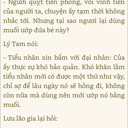
- Ngươi quỵt tiền phòng, vòi vĩnh tiền
của người ta, chuyện ấy tạm thời không
nhắc tới. Nhưng tại sao ngươi lại dùng
muối ướp đứa bé này?
Lý Tam nói:
- Tiểu nhân xin bẩm với đại nhân: Của
ấy thực sự khó bảo quản. Khó khăn lắm
tiểu nhân mới có được một thứ như vậy,
chỉ sợ để lâu ngày nó sẽ hỏng đi, không
còn nữa mà dùng nên mới ướp nó bằng
muối.
Lưu lão gia lại hỏi: