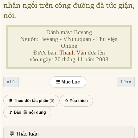
nhân ngồi trên công đường đã tức giận,
nói.
Đánh máy: Bevang
Nguồn: Bevang - VNthuquan - Thư viện
Online
Được bạn:
Thanh Vân
đưa lên
vào ngày: 20 tháng 11 năm 2008
☰ Mục Lục
« Lùi
Tiến »
🔕 Theo dõi tác phẩm
☆ Yêu thích
(0)
🚩 Báo lỗi nội dung
💬 Thảo luận