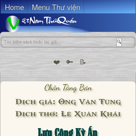
Home
Menu Thư viện
🔍
❤️
🔑
📝
Chân Tàng Bản
Dịch giả: Ông Văn Tùng
Dịch thơ: Lê Xuân Khải
Lưu Công Kỳ Án