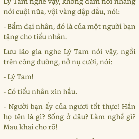
Lý Tam nghe vậy, không dám nói nhăng
nói cuội nữa, vội vàng dập đầu, nói:
- Bẩm đại nhân, đó là của một người bạn
tặng cho tiểu nhân.
Lưu lão gia nghe Lý Tam nói vậy, ngồi
trên công đường, nở nụ cười, nói:
- Lý Tam!
- Có tiểu nhân xin hầu.
- Người bạn ấy của ngươi tốt thực! Hắn
họ tên là gì? Sống ở đâu? Làm nghề gì?
Mau khai cho rõ!