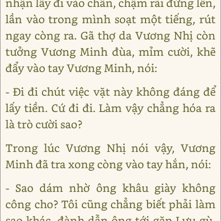
nhận lấy đi vào chân, chậm rãi đứng lên,
lần vào trong mình soạt một tiếng, rút
ngay còng ra. Gã thợ da Vương Nhị còn
tưởng Vương Minh đùa, mỉm cười, khẽ
đẩy vào tay Vương Minh, nói:
- Đi đi chút việc vặt này không đáng để
lấy tiền. Cứ đi đi. Làm vậy chẳng hóa ra
là trò cười sao?
Trong lúc Vương Nhị nói vậy, Vương
Minh đã tra xong còng vào tay hắn, nói:
- Sao dám nhờ ông khâu giày không
công cho? Tôi cũng chẳng biết phải làm
sao khác, đành dẫn ông tới gặp Lưu gù,