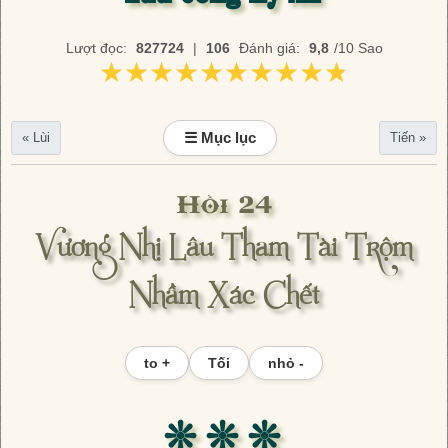
Lượt đọc:
827724
|
106
Đánh giá:
9,8
/10 Sao
★★★★★★★★★★
★★★★★★★★★★
☰ Mục lục
« Lùi
Tiến »
Hồi 24
Vương Nhị Lâu Tham Tài Trộm
Nhầm Xác Chết
to +
Tối
nhỏ -
❊ ❊ ❊