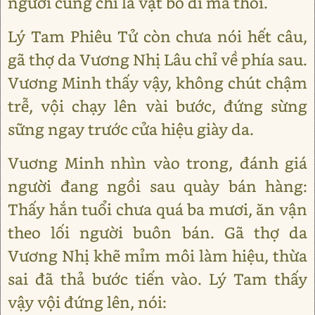
ngươi cũng chỉ là vật bỏ đi mà thôi.
Lý Tam Phiêu Tử còn chưa nói hết câu,
gã thợ da Vương Nhị Lâu chỉ về phía sau.
Vương Minh thấy vậy, không chút chậm
trễ, vội chạy lên vài bước, đứng sừng
sững ngay trước cửa hiệu giày da.
Vuơng Minh nhìn vào trong, đánh giá
người đang ngồi sau quày bán hàng:
Thấy hắn tuổi chưa quá ba mươi, ăn vận
theo lối người buôn bán. Gã thợ da
Vương Nhị khẽ mỉm môi làm hiệu, thừa
sai đã thả bước tiến vào. Lý Tam thấy
vậy vội đứng lên, nói: