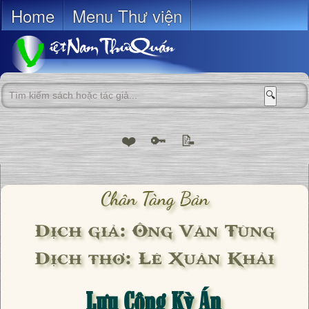
Home
Menu Thư viện
🔍
❤️
🔑
📝
Chân Tàng Bản
Dịch giả: Ông Văn Tùng
Dịch thơ: Lê Xuân Khải
Lưu Công Kỳ Án