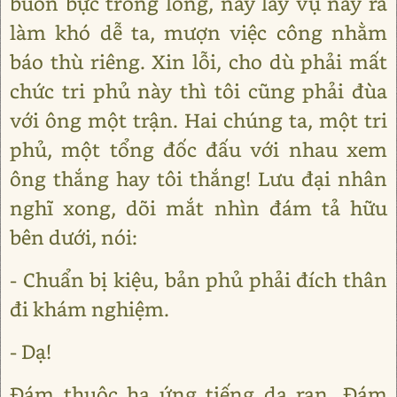
buồn bực trong lòng, nay lấy vụ này ra
làm khó dễ ta, mượn việc công nhằm
báo thù riêng. Xin lỗi, cho dù phải mất
chức tri phủ này thì tôi cũng phải đùa
với ông một trận. Hai chúng ta, một tri
phủ, một tổng đốc đấu với nhau xem
ông thắng hay tôi thắng! Lưu đại nhân
nghĩ xong, dõi mắt nhìn đám tả hữu
bên dưới, nói:
- Chuẩn bị kiệu, bản phủ phải đích thân
đi khám nghiệm.
- Dạ!
Đám thuộc hạ ứng tiếng dạ ran. Đám