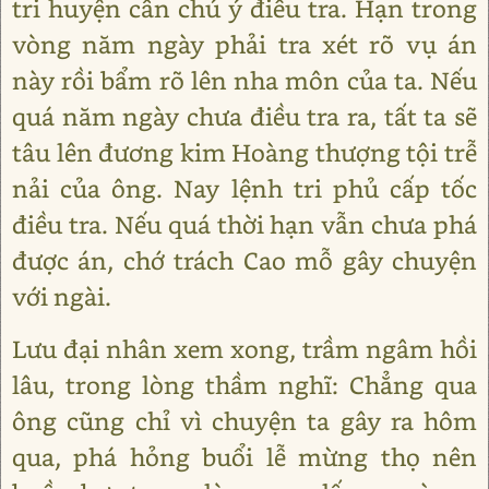
tri huyện cần chú ý điều tra. Hạn trong
vòng năm ngày phải tra xét rõ vụ án
này rồi bẩm rõ lên nha môn của ta. Nếu
quá năm ngày chưa điều tra ra, tất ta sẽ
tâu lên đương kim Hoàng thượng tội trễ
nải của ông. Nay lệnh tri phủ cấp tốc
điều tra. Nếu quá thời hạn vẫn chưa phá
được án, chớ trách Cao mỗ gây chuyện
với ngài.
Lưu đại nhân xem xong, trầm ngâm hồi
lâu, trong lòng thầm nghĩ: Chẳng qua
ông cũng chỉ vì chuyện ta gây ra hôm
qua, phá hỏng buổi lễ mừng thọ nên