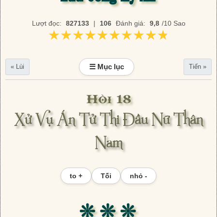
Lượt đọc:
827133
|
106
Đánh giá:
9,8
/10 Sao
★★★★★★★★★★
★★★★★★★★★★
☰ Mục lục
« Lùi
Tiến »
Hồi 18
Xử Vụ Án Tử Thi Đầu Nữ Thân
Nam
to +
Tối
nhỏ -
❊ ❊ ❊