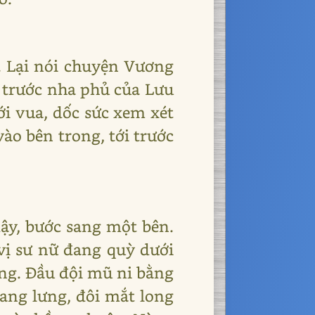
. Lại nói chuyện Vương
i trước nha phủ của Lưu
ới vua, dốc sức xem xét
ào bên trong, tới trước
ậy, bước sang một bên.
ị sư nữ đang quỳ dưới
cùng. Đầu đội mũ ni bằng
gang lưng, đôi mắt long