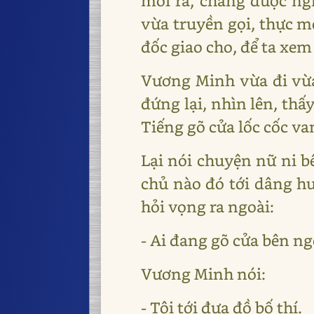
mỏi rã, chẳng được ngh
vừa truyền gọi, thực mệ
đốc giao cho, để ta xem
Vương Minh vừa đi vừa
đứng lại, nhìn lên, th
Tiếng gõ cửa lốc cốc v
Lại nói chuyện nữ ni bê
chủ nào đó tới dâng hươ
hỏi vọng ra ngoài:
- Ai đang gõ cửa bên ng
Vương Minh nói:
- Tôi tới đưa đồ bố thí.