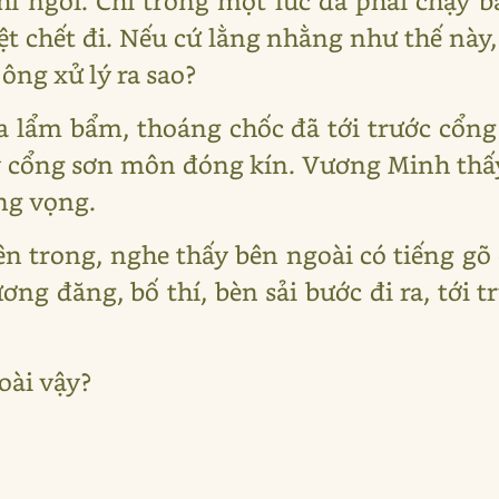
ỉ ngơi. Chỉ trong một lúc đã phải chạy b
t chết đi. Nếu cứ lằng nhằng như thế này,
 ông xử lý ra sao?
 lẩm bẩm, thoáng chốc đã tới trước cổng
ấy cổng sơn môn đóng kín. Vương Minh thấy 
ang vọng.
n trong, nghe thấy bên ngoài có tiếng gõ c
ng đăng, bố thí, bèn sải bước đi ra, tới t
oài vậy?