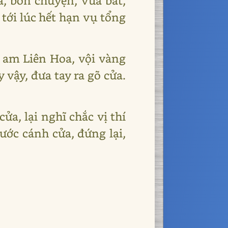
a, bốn chuyện, vừa bắt,
 tới lúc hết hạn vụ tổng
 am Liên Hoa, vội vàng
vậy, đưa tay ra gõ cửa.
ửa, lại nghĩ chắc vị thí
rước cánh cửa, đứng lại,