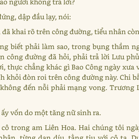
ao ngươi không trả lời?
ứng, dập đầu lạy, nói:
 đã khai rõ trên công đường, tiểu nhân cò
ẳng biết phải làm sao, trong bụng thầm n
n công đường đã hỏi, phải trả lời Lưu ph
ơi, thực chẳng khác gì Bao Công ngày xưa
ánh khỏi đòn roi trên công đường này. Chi b
g không đến nỗi phải mạng vong. Trương 
 ấy vốn do một tăng nữ sinh ra.
 cô trong am Liên Hoa. Hai chúng tôi ngà
u nhân, từng dan díu, tằng tịu với cô ta. 