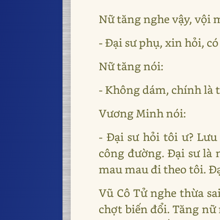
Nữ tăng nghe vậy, vội 
- Đại sư phụ, xin hỏi, c
Nữ tăng nói:
- Không dám, chính là ti
Vương Minh nói:
- Đại sư hỏi tôi ư? Lư
công đường. Đại sư là 
mau mau đi theo tôi. Đ
Vũ Cô Tử nghe thừa sai
chợt biến đổi. Tăng nữ 