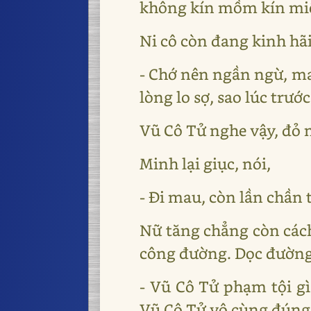
không kín mồm kín miệng
Ni cô còn đang kinh hã
- Chớ nên ngần ngừ, mau
lòng lo sợ, sao lúc trư
Vũ Cô Tử nghe vậy, đỏ
Minh lại giục, nói,
- Đi mau, còn lần chần tô
Nữ tăng chẳng còn cách
công đường. Dọc đường 
- Vũ Cô Tử phạm tội gì
Vũ Cô Tử vô cùng đúng 