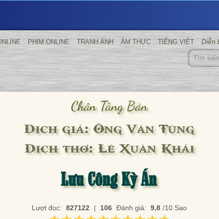
Diễn
ONLINE
PHIM ONLINE
TRANH ẢNH
ẨM THỰC
TIẾNG VIỆT
Chân Tàng Bản
Dịch giả: Ông Văn Tùng
Dịch thơ: Lê Xuân Khải
Lưu Công Kỳ Án
Lượt đọc:
827122
|
106
Đánh giá:
9,8
/10 Sao