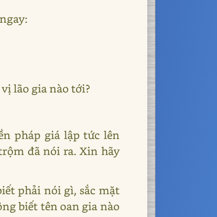
 ngay:
vị lão gia nào tới?
ền pháp giá lập tức lên
trộm đã nói ra. Xin hãy
ết phải nói gì, sắc mặt
ông biết tên oan gia nào