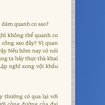
n dám quanh co sao?
ghĩ không thể quanh co
ủ công sao đây? Vị quan
 vậy Nếu hôm nay có nói
ằng ta hãy thực thà khai
Lập nghĩ xong vội khấu
y thường có qua lại với
Dưới công đường của đại