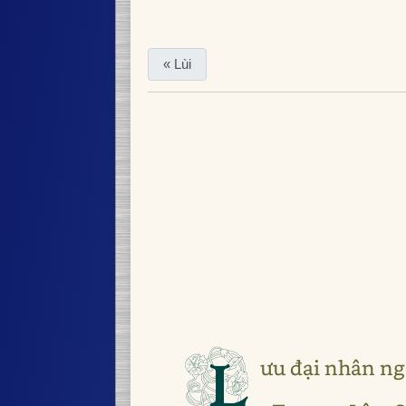
« Lùi
L
ưu đại nhân ng