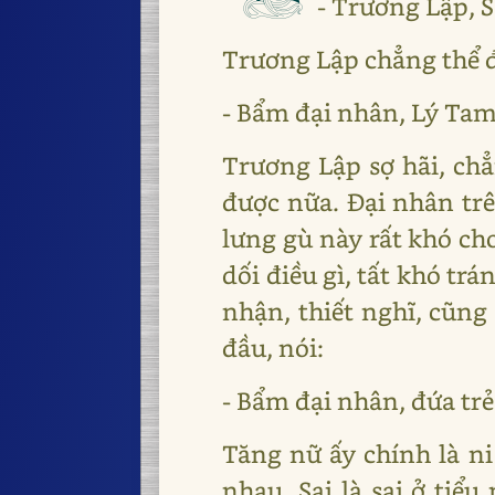
- Trương Lập, S
Trương Lập chẳng thể đ
- Bẩm đại nhân, Lý Tam
Trương Lập sợ hãi, ch
được nữa. Đại nhân trê
lưng gù này rất khó ch
dối điều gì, tất khó tr
nhận, thiết nghĩ, cũn
đầu, nói:
- Bẩm đại nhân, đứa trẻ
Tăng nữ ấy chính là ni
nhau. Sai là sai ở tiể