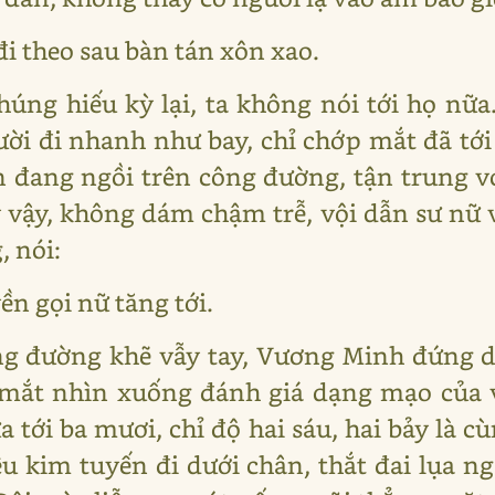
i theo sau bàn tán xôn xao.
úng hiếu kỳ lại, ta không nói tới họ nữa
ười đi nhanh như bay, chỉ chớp mắt đã tớ
 đang ngồi trên công đường, tận trung v
y vậy, không dám chậm trễ, vội dẫn sư nữ v
 nói:
ền gọi nữ tăng tới.
ng đường khẽ vẫy tay, Vương Minh đứng d
 mắt nhìn xuống đánh giá dạng mạo của v
ưa tới ba mươi, chỉ độ hai sáu, hai bảy là 
u kim tuyến đi dưới chân, thắt đai lụa n