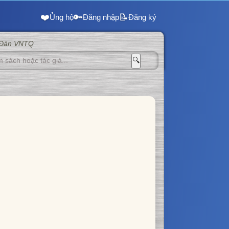
❤️
🔑
📝
Ủng hộ
Đăng nhập
Đăng ký
 Đàn VNTQ
🔍