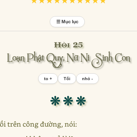
★★★★★★★★★★
★★★★★★★★★★
☰ Mục lục
Hồi 25
Loạn Phật Quy, Nữ Ni Sinh Con
to +
Tối
nhỏ -
❊ ❊ ❊
ồi trên công đường, nói: