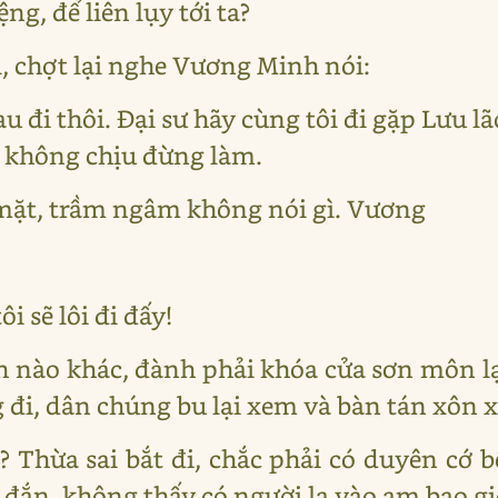
, để liên lụy tới ta?
i, chợt lại nghe Vương Minh nói:
 đi thôi. Đại sư hãy cùng tôi đi gặp Lưu lã
ớc không chịu đừng làm.
 mặt, trầm ngâm không nói gì. Vương
i sẽ lôi đi đấy!
 nào khác, đành phải khóa cửa sơn môn l
đi, dân chúng bu lại xem và bàn tán xôn xa
? Thừa sai bắt đi, chắc phải có duyên cớ 
đắn, không thấy có người lạ vào am bao gi