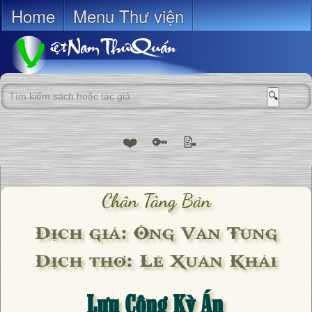
Home
Menu Thư viện
🔍
❤️
🔑
📝
Chân Tàng Bản
Dịch giả: Ông Văn Tùng
Dịch thơ: Lê Xuân Khải
Lưu Công Kỳ Án