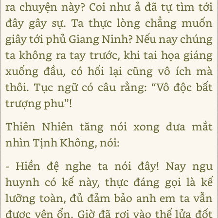
ra chuyện này? Coi như ả đã tự tìm tới
đây gây sự. Ta thực lòng chẳng muốn
giây tới phủ Giang Ninh? Nếu nay chúng
ta không ra tay trước, khi tai họa giáng
xuống đầu, có hối lại cũng vô ích mà
thôi. Tục ngữ có câu rằng: “Vô độc bất
trượng phu”!
Thiên Nhiên tăng nói xong đưa mắt
nhìn Tịnh Không, nói:
- Hiền đệ nghe ta nói đây! Nay ngu
huynh có kế này, thực đáng gọi là kế
lưỡng toàn, đủ đảm bảo anh em ta vẫn
được yên ổn. Giờ đã rơi vào thế lửa đốt