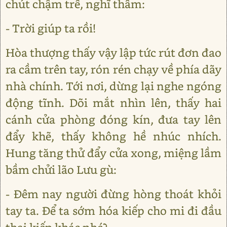
chút chậm trễ, nghĩ thầm:
- Trời giúp ta rồi!
Hòa thượng thấy vậy lập tức rút đơn đao
ra cầm trên tay, rón rén chạy về phía dãy
nhà chính. Tới nơi, dừng lại nghe ngóng
động tĩnh. Dõi mắt nhìn lên, thấy hai
cánh cửa phòng đóng kín, đưa tay lên
đẩy khẽ, thấy không hề nhúc nhích.
Hung tăng thử đẩy cửa xong, miệng lầm
bầm chửi lão Lưu gù:
- Đêm nay người đừng hòng thoát khỏi
tay ta. Để ta sớm hóa kiếp cho mi đi đầu