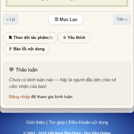
☰ Mục Lục
« Lùi
Tiến »
🔕 Theo dõi tác phẩm
☆ Yêu thích
(0)
🚩 Báo lỗi nội dung
💬 Thảo luận
Chưa có bình luận nào — hãy là người đầu tiên chia sẻ
cảm nhận của bạn!
Đăng nhập
để tham gia bình luận.
Giới thiệu
|
Trợ giúp
|
Điều khoản sử dụng
© 2002 - 2026 Việt Nam Thư Quán - Thư Viện Online