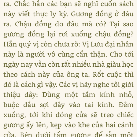
ra. Chắc hẳn các bạn sẽ nghĩ cuốn sách
này viết thực ly kỳ. Gương đồng ở đâu
ra. Chậu đồng do đâu mà có? Tại sao
gương đồng lại rơi xuống chậu đồng?
Hẳn quý vị còn chưa rõ: Vị Lưu đại nhân
này là người vô cùng cẩn thận. Cho tới
ngày nay vẫn còn rất nhiều nhà giàu học
theo cách này của ông ta. Rốt cuộc thì
đó là cách gì vậy. Các vị hãy nghe tôi giới
thiệu đây: Dùng một tấm kính nhỏ,
buộc đầu sợi dây vào tai kính. Đêm
xuống, tới khi đóng cửa sẽ treo chiếc
gương ấy lên, kẹp vào khe của hai cánh
cửa. Bên dưới tấm gương để sẵn một