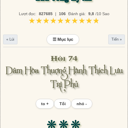
Lượt đọc:
827685
|
106
Đánh giá:
9,8
/10 Sao
★★★★★★★★★★
★★★★★★★★★★
☰ Mục lục
« Lùi
Tiến »
Hồi 74
Dâm Hòa Thuợng Hành Thích Lưu
Tri Phủ
to +
Tối
nhỏ -
❊ ❊ ❊