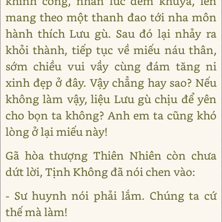
khinh công, nhân lúc đêm khuya, lén
mang theo một thanh đao tới nha môn
hành thích Lưu gù. Sau đó lại nhảy ra
khỏi thành, tiếp tục về miếu náu thân,
sớm chiều vui vầy cùng đám tăng ni
xinh đẹp ở đây. Vậy chẳng hay sao? Nếu
không làm vậy, liệu Lưu gù chịu để yên
cho bọn ta không? Anh em ta cũng khó
lòng ở lại miếu này!
Gã hòa thượng Thiên Nhiên còn chưa
dứt lời, Tịnh Không đã nói chen vào:
- Sư huynh nói phải lắm. Chúng ta cứ
thế mà làm!