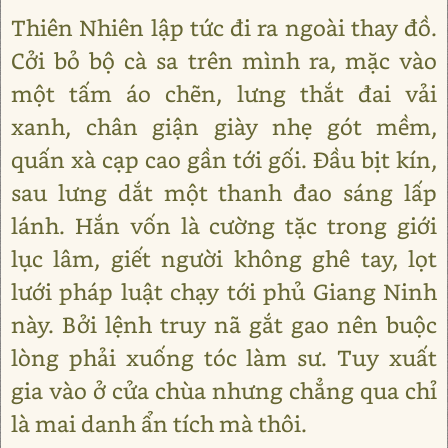
Thiên Nhiên lập tức đi ra ngoài thay đồ.
Cởi bỏ bộ cà sa trên mình ra, mặc vào
một tấm áo chẽn, lưng thắt đai vải
xanh, chân giận giày nhẹ gót mềm,
quấn xà cạp cao gần tới gối. Đầu bịt kín,
sau lưng dắt một thanh đao sáng lấp
lánh. Hắn vốn là cường tặc trong giới
lục lâm, giết người không ghê tay, lọt
lưới pháp luật chạy tới phủ Giang Ninh
này. Bởi lệnh truy nã gắt gao nên buộc
lòng phải xuống tóc làm sư. Tuy xuất
gia vào ở cửa chùa nhưng chẳng qua chỉ
là mai danh ẩn tích mà thôi.