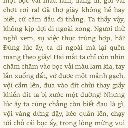
một bọc vải màu lam, đang đi, gói vải
chợt rơi ra! Gã thợ giày không hề hay
biết, cứ cắm đầu đi thẳng. Ta thấy vậy,
không kịp đợi đi ngoài xong. Ngươi thử
nghĩ xem, sự việc thực trùng hợp, hả?
Đúng lúc ấy, ta đi ngoài mà lại quên
mang theo giấy! Hai mắt ta chỉ còn nhìn
chăm chăm vào bọc vải màu lam kia, tay
lần xuống đất, vớ được một mảnh gạch,
vội cầm lên, đưa vào đít chùi thay giấy
khiến đít ta bị xước một đường! Nhưng
lúc ấy ta cũng chẳng còn biết đau là gì,
vội vàng đứng dậy, kéo quần lên, chạy
tới chỗ cái bọc ấy, trong lòng mừng vui