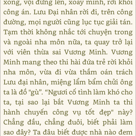
xong, vội đứng lên, xoay mình, rời khỏi
công án. Lưu Đại nhân rời đi, trên công
đường, mọi người cũng lục tục giải tán.
Tạm thời không nhắc tới chuyện trong
và ngoài nha môn nữa, ta quay trở lại
với viên thừa sai Vương Minh. Vương
Minh mang theo thi hài đứa trẻ rời khỏi
nha môn, vừa đi vừa thầm oán trách
Lưu đại nhân, miệng lẩm bẩm chửi ông
ta là đồ "gù”. “Ngươi cố tình làm khó cho
ta, tại sao lại bắt Vương Minh ta thi
hành chuyến công vụ tốt đẹp" này?
Chẳng đầu, chẳng đuôi, biết phải làm
sao đây? Ta đâu biết được nhà nào đem