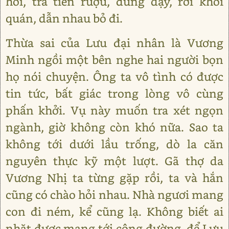
hồi, trả tiền rượu, đứng dậy, rời khỏi
quán, dẫn nhau bỏ đi.
Thừa sai của Lưu đại nhân là Vương
Minh ngồi một bên nghe hai người bọn
họ nói chuyện. Ông ta vô tình có được
tin tức, bất giác trong lòng vô cùng
phấn khởi. Vụ này muốn tra xét ngọn
ngành, giờ không còn khó nữa. Sao ta
không tới dưới lầu trống, dò la căn
nguyên thực kỹ một lượt. Gã thợ da
Vương Nhị ta từng gặp rồi, ta và hắn
cũng có chào hỏi nhau. Nhà ngươi mang
con đi ném, kể cũng lạ. Không biết ai
nhặt được mang tới công đường, để Lưu