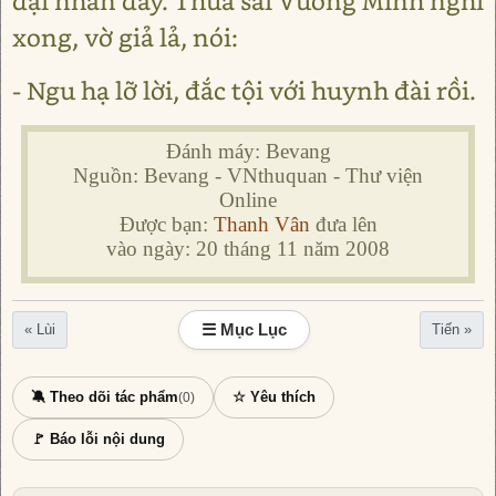
đại nhân đây. Thừa sai Vương Minh nghĩ
xong, vờ giả lả, nói:
- Ngu hạ lỡ lời, đắc tội với huynh đài rồi.
Đánh máy: Bevang
Nguồn: Bevang - VNthuquan - Thư viện
Online
Được bạn:
Thanh Vân
đưa lên
vào ngày: 20 tháng 11 năm 2008
☰ Mục Lục
« Lùi
Tiến »
🔕 Theo dõi tác phẩm
☆ Yêu thích
(0)
🚩 Báo lỗi nội dung