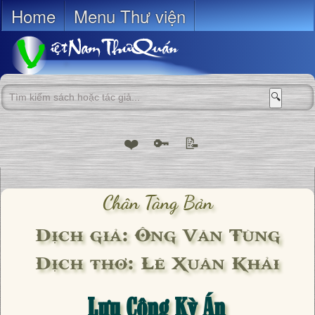
Home
Menu Thư viện
🔍
❤️
🔑
📝
Chân Tàng Bản
Dịch giả: Ông Văn Tùng
Dịch thơ: Lê Xuân Khải
Lưu Công Kỳ Án