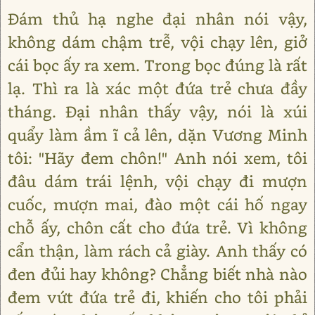
Đám thủ hạ nghe đại nhân nói vậy,
không dám chậm trễ, vội chạy lên, giở
cái bọc ấy ra xem. Trong bọc đúng là rất
lạ. Thì ra là xác một đứa trẻ chưa đầy
tháng. Đại nhân thấy vậy, nói là xúi
quẩy làm ầm ĩ cả lên, dặn Vương Minh
tôi: "Hãy đem chôn!" Anh nói xem, tôi
đâu dám trái lệnh, vội chạy đi mượn
cuốc, mượn mai, đào một cái hố ngay
chỗ ấy, chôn cất cho đứa trẻ. Vì không
cẩn thận, làm rách cả giày. Anh thấy có
đen đủi hay không? Chẳng biết nhà nào
đem vứt đứa trẻ đi, khiến cho tôi phải