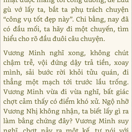
gù vớ lấy ta, bắt ta phụ trách chuyện
“công vụ tốt đẹp này”. Chi bằng, nay đã
có đầu mối, ta hãy đi một chuyến, tìm
hiểu cho rõ đầu đuôi câu chuyện.
Vương Minh nghĩ xong, không chút
chậm trễ, vội đứng dậy trả tiền, xoay
mình, sải bước rời khỏi tửu quán, đi
thẳng một mạch tới trước lầu trống.
Vương Minh vừa đi vừa nghĩ, bất giác
chợt cảm thấy có điểm khó xử. Ngộ nhỡ
Vương Nhị không nhận, ta biết lấy gì ra
làm bằng chứng đây? Vương Minh suy
nghĩ, chợt nảy ra một kế, tự nói với