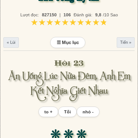
Lượt đọc:
827150
|
106
Đánh giá:
9,8
/10 Sao
★★★★★★★★★★
★★★★★★★★★★
☰ Mục lục
« Lùi
Tiến »
Hồi 23
Ăn Uống Lúc Nửa Đêm, Anh Em
Kết Nghĩa Giết Nhau
to +
Tối
nhỏ -
❊ ❊ ❊