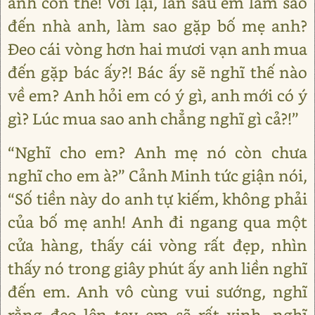
anh còn thế! Với lại, lần sau em làm sao
đến nhà anh, làm sao gặp bố mẹ anh?
Đeo cái vòng hơn hai mươi vạn anh mua
đến gặp bác ấy?! Bác ấy sẽ nghĩ thế nào
về em? Anh hỏi em có ý gì, anh mới có ý
gì? Lúc mua sao anh chẳng nghĩ gì cả?!”
“Nghĩ cho em? Anh mẹ nó còn chưa
nghĩ cho em à?” Cảnh Minh tức giận nói,
“Số tiền này do anh tự kiếm, không phải
của bố mẹ anh! Anh đi ngang qua một
cửa hàng, thấy cái vòng rất đẹp, nhìn
thấy nó trong giây phút ấy anh liền nghĩ
đến em. Anh vô cùng vui sướng, nghĩ
rằng đeo lên tay em sẽ rất xinh, nghĩ