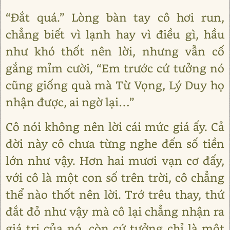
“Đắt quá.” Lòng bàn tay cô hơi run,
chẳng biết vì lạnh hay vì điều gì, hầu
như khó thốt nên lời, nhưng vẫn cố
gắng mỉm cười, “Em trước cứ tưởng nó
cũng giống quà mà Từ Vọng, Lý Duy họ
nhận được, ai ngờ lại…”
Cô nói không nên lời cái mức giá ấy. Cả
đời này cô chưa từng nghe đến số tiền
lớn như vậy. Hơn hai mươi vạn cơ đấy,
với cô là một con số trên trời, cô chẳng
thể nào thốt nên lời. Trớ trêu thay, thứ
đắt đỏ như vậy mà cô lại chẳng nhận ra
giá trị của nó, còn cứ tưởng chỉ là một