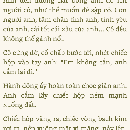
Ánh đèn đường hắt bóng anh đổ lên
người cô, như thể muốn đè sập cô. Con
người anh, tấm chân tình anh, tình yêu
của anh, cái tốt cái xấu của anh… Cô đều
không thể gánh nổi.
Cô cứng đờ, cố chấp bước tới, nhét chiếc
hộp vào tay anh: “Em không cần, anh
cầm lại đi.”
Hành động ấy hoàn toàn chọc giận anh.
Anh cầm lấy chiếc hộp ném mạnh
xuống đất.
Chiếc hộp văng ra, chiếc vòng bạch kim
rơi ra, nện xuống mặt xi măng, nảy lên,