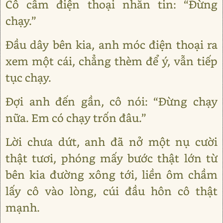
Cô cầm điện thoại nhắn tin: “Đừng
chạy.”
Đầu dây bên kia, anh móc điện thoại ra
xem một cái, chẳng thèm để ý, vẫn tiếp
tục chạy.
Đợi anh đến gần, cô nói: “Đừng chạy
nữa. Em có chạy trốn đâu.”
Lời chưa dứt, anh đã nở một nụ cười
thật tươi, phóng mấy bước thật lớn từ
bên kia đường xông tới, liền ôm chầm
lấy cô vào lòng, cúi đầu hôn cô thật
mạnh.