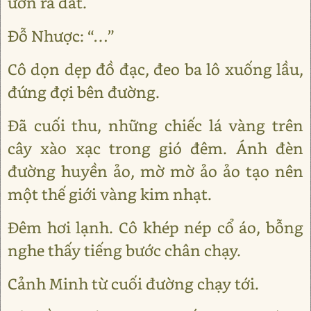
ườn ra đất.
Đỗ Nhược: “…”
Cô dọn dẹp đồ đạc, đeo ba lô xuống lầu,
đứng đợi bên đường.
Đã cuối thu, những chiếc lá vàng trên
cây xào xạc trong gió đêm. Ánh đèn
đường huyền ảo, mờ mờ ảo ảo tạo nên
một thế giới vàng kim nhạt.
Đêm hơi lạnh. Cô khép nép cổ áo, bỗng
nghe thấy tiếng bước chân chạy.
Cảnh Minh từ cuối đường chạy tới.