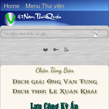
Home
Menu Thư viện
🔍
❤️
🔑
📝
Chân Tàng Bản
Dịch giả: Ông Văn Tùng
Dịch thơ: Lê Xuân Khải
Lưu Công Kỳ Án