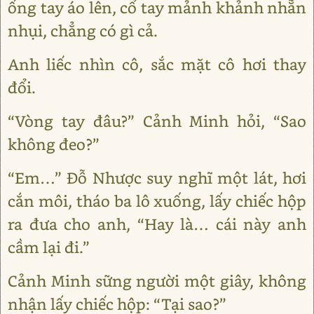
ống tay áo lên, cổ tay mảnh khảnh nhẵn
nhụi, chẳng có gì cả.
Anh liếc nhìn cô, sắc mặt cô hơi thay
đổi.
“Vòng tay đâu?” Cảnh Minh hỏi, “Sao
không đeo?”
“Em…” Đỗ Nhược suy nghĩ một lát, hơi
cắn môi, tháo ba lô xuống, lấy chiếc hộp
ra đưa cho anh, “Hay là… cái này anh
cầm lại đi.”
Cảnh Minh sững người một giây, không
nhận lấy chiếc hộp: “Tại sao?”