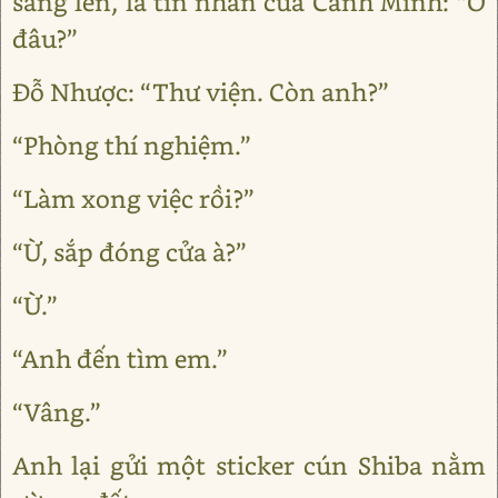
sáng lên, là tin nhắn của Cảnh Minh: “Ở
đâu?”
Đỗ Nhược: “Thư viện. Còn anh?”
“Phòng thí nghiệm.”
“Làm xong việc rồi?”
“Ừ, sắp đóng cửa à?”
“Ừ.”
“Anh đến tìm em.”
“Vâng.”
Anh lại gửi một sticker cún Shiba nằm