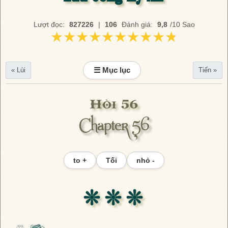
Lượt đọc:
827226
|
106
Đánh giá:
9,8
/10 Sao
★★★★★★★★★★
★★★★★★★★★★
☰ Mục lục
« Lùi
Tiến »
Hồi 56
Chapter 56
to +
Tối
nhỏ -
❊ ❊ ❊