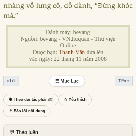
nhàng vỗ lưng cô, dỗ dành, “Đừng khóc
mà.”
Đánh máy: bevang
Nguồn: bevang - VNthuquan - Thư viện
Online
Được bạn:
Thanh Vân
đưa lên
vào ngày: 22 tháng 11 năm 2008
☰ Mục Lục
« Lùi
Tiến »
🔕 Theo dõi tác phẩm
☆ Yêu thích
(0)
🚩 Báo lỗi nội dung
💬 Thảo luận