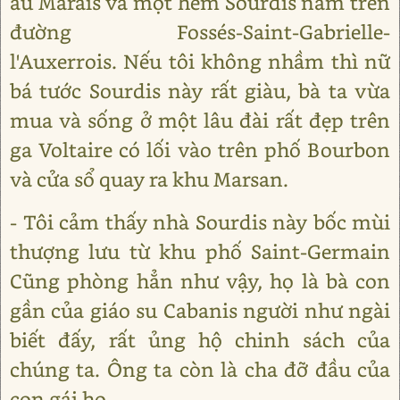
au Marais và một hẻm Sourdis nằm trên
đường Fossés-Saint-Gabrielle-
l'Auxerrois. Nếu tôi không nhầm thì nữ
bá tước Sourdis này rất giàu, bà ta vừa
mua và sống ở một lâu đài rất đẹp trên
ga Voltaire có lối vào trên phố Bourbon
và cửa sổ quay ra khu Marsan.
- Tôi cảm thấy nhà Sourdis này bốc mùi
thượng lưu từ khu phố Saint-Germain
Cũng phòng hẳn như vậy, họ là bà con
gần của giáo su Cabanis người như ngài
biết đấy, rất ủng hộ chinh sách của
chúng ta. Ông ta còn là cha đỡ đầu của
con gái họ.