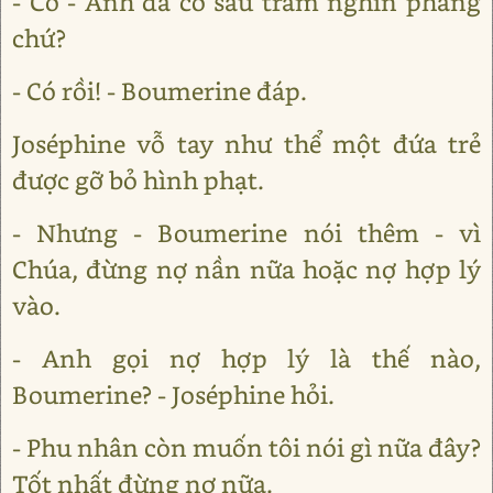
- Có - Anh đã có sáu trăm nghìn phăng
chứ?
- Có rồi! - Boumerine đáp.
Joséphine vỗ tay như thể một đứa trẻ
được gỡ bỏ hình phạt.
- Nhưng - Boumerine nói thêm - vì
Chúa, đừng nợ nần nữa hoặc nợ hợp lý
vào.
- Anh gọi nợ hợp lý là thế nào,
Boumerine? - Joséphine hỏi.
- Phu nhân còn muốn tôi nói gì nữa đây?
Tốt nhất đừng nợ nữa.