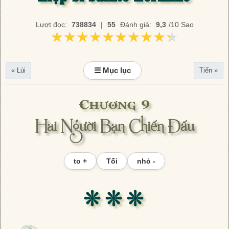
Lượt đọc:
738834
|
55
Đánh giá:
9,3
/10 Sao
★★★★★★★★★★
★★★★★★★★★★
☰ Mục lục
« Lùi
Tiến »
Chương 9
Hai Người Bạn Chiến Đấu
to +
Tối
nhỏ -
❊ ❊ ❊