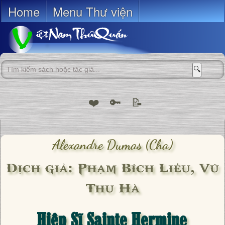
Home
Menu Thư viện
🔍
❤️
🔑
📝
Alexandre Dumas (cha)
Dịch giả: Phạm Bích Liễu, Vũ
Thu Hà
Hiệp Sĩ Sainte Hermine