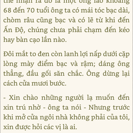
thể nhận ra đó là một ông lão khoảng
68 đến 70 tuổi ông ta có mái tóc bạc dài,
chòm râu cũng bạc và có lẽ từ khi đến
Ấn Độ, chúng chưa phải chạm đến kéo
hay bàn cạo lần nào.
Đôi mắt to đen còn lanh lợi nấp dưới cặp
lòng mày điểm bạc và rậm; dáng ông
thẳng, đầu gối săn chắc. Ông dừng lại
cách cửa mươi bước.
- Xin chào những người lạ muốn đến
xin trú nhờ - ông ta nói - Nhưng trước
khi mở cửa ngôi nhà không phải của tôi,
xin được hỏi các vị là ai.