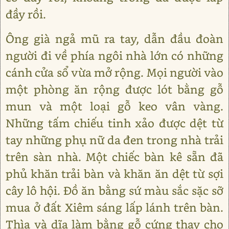
đầy rồi.
Ông già ngả mũ ra tay, dẫn đầu đoàn
người đi về phía ngôi nhà lớn có những
cánh cửa sổ vừa mở rộng. Mọi người vào
một phòng ăn rộng được lót bằng gỗ
mun và một loại gỗ keo vân vàng.
Những tấm chiếu tinh xảo được dệt từ
tay những phụ nữ da đen trong nhà trải
trên sàn nhà. Một chiếc bàn kê sẵn đã
phủ khăn trải bàn và khăn ăn dệt từ sợi
cây lô hội. Đồ ăn bằng sứ màu sắc sặc sỡ
mua ở đất Xiêm sáng lấp lánh trên bàn.
Thìa và dĩa làm bằng gỗ cứng thay cho