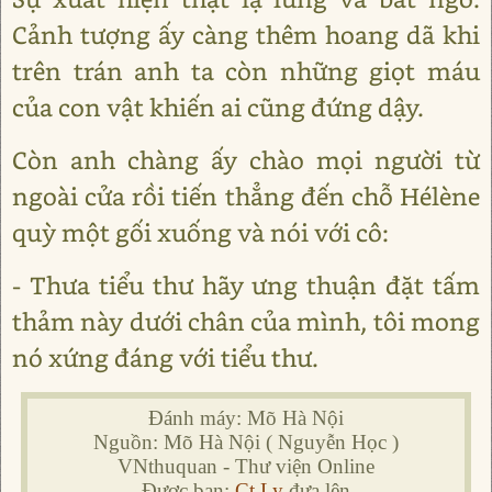
Cảnh tượng ấy càng thêm hoang dã khi
trên trán anh ta còn những giọt máu
của con vật khiến ai cũng đứng dậy.
Còn anh chàng ấy chào mọi người từ
ngoài cửa rồi tiến thẳng đến chỗ Hélène
quỳ một gối xuống và nói với cô:
- Thưa tiểu thư hãy ưng thuận đặt tấm
thảm này dưới chân của mình, tôi mong
nó xứng đáng với tiểu thư.
Đánh máy: Mõ Hà Nội
Nguồn: Mõ Hà Nội ( Nguyễn Học )
VNthuquan - Thư viện Online
Được bạn:
Ct.Ly
đưa lên