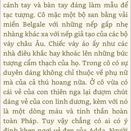
cánh tay và bàn tay đáng làm mẫu để
tạc tượng. Cô mặc một bộ san bằng vải
miền Belgale với những nếp gấp nhẹ
nhàng khác xa với nếp giả tạo của các bộ
váy châu Âu. Chiếc váy áo ấy như các
nhà điêu khắc hay khoác lên những bức
tượng cẩm thạch của họ. Trong cô có sự
duyên dáng không chỉ thuộc về phụ nữ
mà của cả thú hoang nữa. Ở cô vừa có
cái vẻ của con thiên nga lại đượm chút
dáng vẻ của con linh dương, kèm với nó
là một dòng máu và tinh thần hoàn
toàn Pháp. Tuy vậy chẳng có ai có ý
định khen ngợi vẻ đẹp của Adda. Người