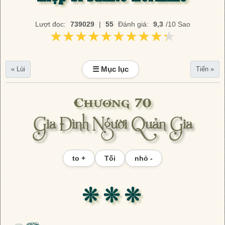
Lượt đọc:
739029
|
55
Đánh giá:
9,3
/10 Sao
★★★★★★★★★★
★★★★★★★★★★
☰ Mục lục
« Lùi
Tiến »
Chương 70
Gia Đình Người Quản Gia
to +
Tối
nhỏ -
❊ ❊ ❊