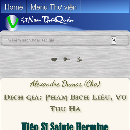
Home
Menu Thư viện
🔍
❤️
🔑
📝
Alexandre Dumas (cha)
Dịch giả: Phạm Bích Liễu, Vũ
Thu Hà
Hiệp Sĩ Sainte Hermine