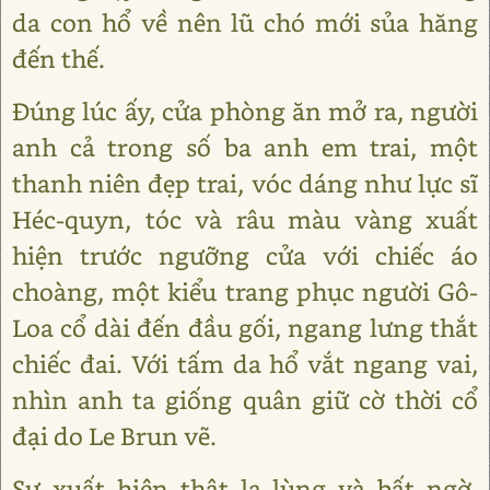
da con hổ về nên lũ chó mới sủa hăng
đến thế.
Đúng lúc ấy, cửa phòng ăn mở ra, người
anh cả trong số ba anh em trai, một
thanh niên đẹp trai, vóc dáng như lực sĩ
Héc-quyn, tóc và râu màu vàng xuất
hiện trước ngưỡng cửa với chiếc áo
choàng, một kiểu trang phục người Gô-
Loa cổ dài đến đầu gối, ngang lưng thắt
chiếc đai. Với tấm da hổ vắt ngang vai,
nhìn anh ta giống quân giữ cờ thời cổ
đại do Le Brun vẽ.
Sự xuất hiện thật lạ lùng và bất ngờ.