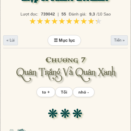
Lượt đọc:
739042
|
55
Đánh giá:
9,3
/10 Sao
★★★★★★★★★★
★★★★★★★★★★
☰ Mục lục
« Lùi
Tiến »
Chương 7
Quân Trắng Và Quân Xanh
to +
Tối
nhỏ -
❊ ❊ ❊