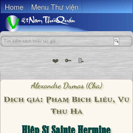
Home
Menu Thư viện
🔍
❤️
🔑
📝
Alexandre Dumas (cha)
Dịch giả: Phạm Bích Liễu, Vũ
Thu Hà
Hiệp Sĩ Sainte Hermine