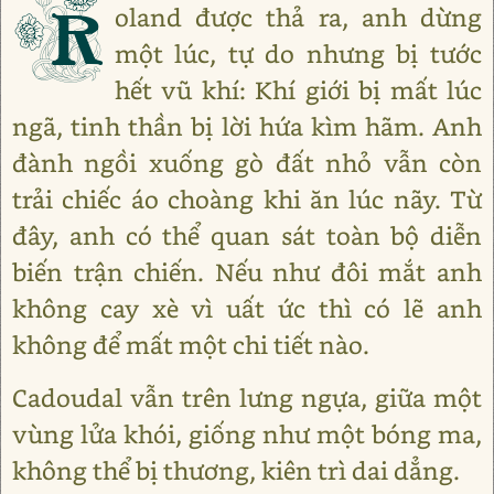
R
oland được thả ra, anh dừng
một lúc, tự do nhưng bị tước
hết vũ khí: Khí giới bị mất lúc
ngã, tinh thần bị lời hứa kìm hãm. Anh
đành ngồi xuống gò đất nhỏ vẫn còn
trải chiếc áo choàng khi ăn lúc nãy. Từ
đây, anh có thể quan sát toàn bộ diễn
biến trận chiến. Nếu như đôi mắt anh
không cay xè vì uất ức thì có lẽ anh
không để mất một chi tiết nào.
Cadoudal vẫn trên lưng ngựa, giữa một
vùng lửa khói, giống như một bóng ma,
không thể bị thương, kiên trì dai dẳng.