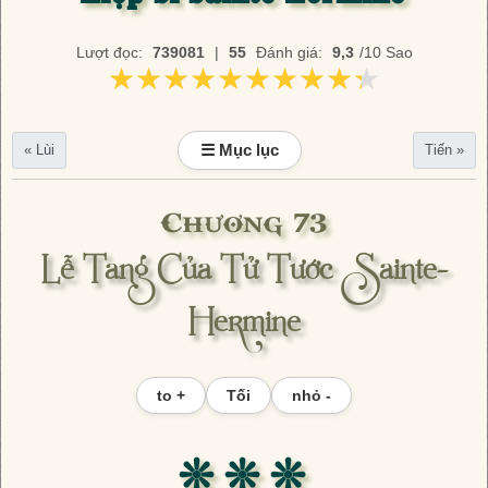
Lượt đọc:
739081
|
55
Đánh giá:
9,3
/10 Sao
★★★★★★★★★★
★★★★★★★★★★
☰ Mục lục
« Lùi
Tiến »
Chương 73
Lễ Tang Của Tử Tước Sainte-
Hermine
to +
Tối
nhỏ -
❊ ❊ ❊