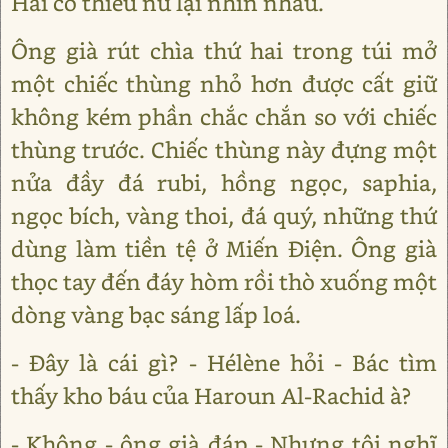
Hai cô thiếu nữ lại nhìn nhau.
Ông già rút chìa thứ hai trong túi mở
một chiếc thùng nhỏ hơn được cất giữ
không kém phần chắc chắn so với chiếc
thùng trước. Chiếc thùng này đựng một
nửa đầy đá rubi, hồng ngọc, saphia,
ngọc bích, vàng thoi, đá quý, những thứ
dùng làm tiền tệ ở Miến Điện. Ông già
thọc tay đến đáy hòm rồi thò xuống một
dòng vàng bạc sáng lấp loá.
- Đây là cái gì? - Hélène hỏi - Bác tìm
thấy kho báu của Haroun Al-Rachid à?
- Không - ông già đáp - Nhưng tôi nghĩ