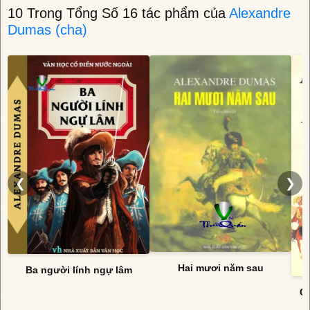
10 Trong Tổng Số 16 tác phẩm của
Alexandre
Dumas (cha)
❮
❯
Hai mươi năm sau
Ba người lính ngự lâm
Cá