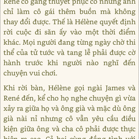
René cố gắng thuyết phục cô những anh
chỉ làm cô gái thêm buồn mà không
thay đổi được. Thế là Hélène quyết định
rời cuộc đi săn ấy vào một thời điểm
khác. Mọi người đang từng ngày chờ thi
thể của tử tước và tang lễ phải được cờ
hành trước khi người nào nghĩ đến
chuyện vui chơi.
Khi rời bàn, Hélène gọi ngài James và
René đến, kể cho họ nghe chuyện gì vừa
xảy ra giữa họ và ông già và mặc dù ông
già nài nỉ nhưng cô vẫn yêu cầu điều
kiện giữa ông và cha cô phải được thực
hiện ra sao. Cả hai cùng đồng tình với