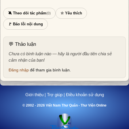
🔕 Theo dõi tác phẩm
☆ Yêu thích
(0)
🚩 Báo lỗi nội dung
💬 Thảo luận
Chưa có bình luận nào — hãy là người đầu tiên chia sẻ
cảm nhận của bạn!
Đăng nhập
để tham gia bình luận.
Giới thiệu
|
Trợ giúp
|
Điều khoản sử dụng
© 2002 - 2026 Việt Nam Thư Quán - Thư Viện Online