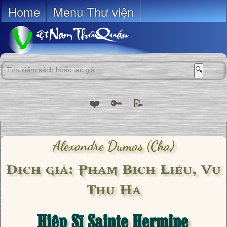
Home
Menu Thư viện
🔍
❤️
🔑
📝
Alexandre Dumas (cha)
Dịch giả: Phạm Bích Liễu, Vũ
Thu Hà
Hiệp Sĩ Sainte Hermine