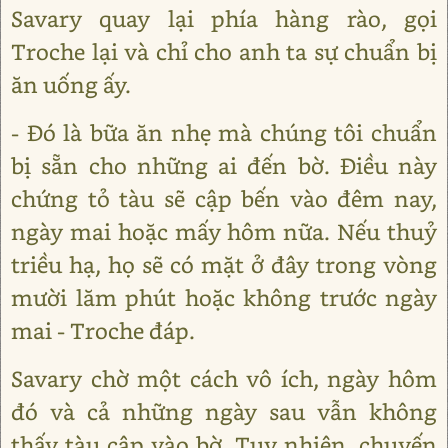
Savary quay lại phía hàng rào, gọi
Troche lại và chỉ cho anh ta sự chuẩn bị
ăn uống ấy.
- Đó là bữa ăn nhẹ mà chúng tôi chuẩn
bị sẵn cho những ai đến bờ. Điều này
chứng tỏ tàu sẽ cập bến vào đêm nay,
ngày mai hoặc mấy hôm nữa. Nếu thuỷ
triều hạ, họ sẽ có mặt ở đây trong vòng
mười lăm phút hoặc không trước ngày
mai - Troche đáp.
Savary chờ một cách vô ích, ngày hôm
đó và cả những ngày sau vẫn không
thấy tàu cập vào bờ. Tuy nhiên, chuyến