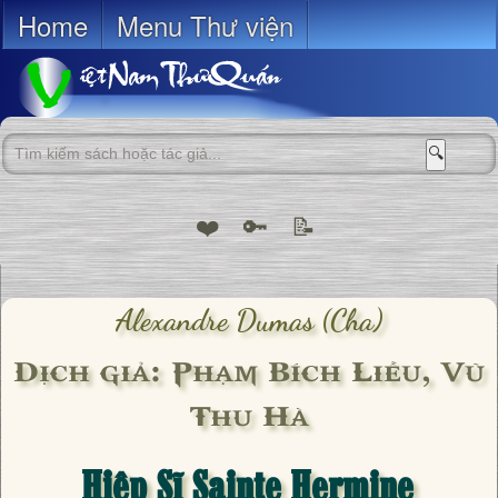
Home
Menu Thư viện
🔍
❤️
🔑
📝
Alexandre Dumas (cha)
Dịch giả: Phạm Bích Liễu, Vũ
Thu Hà
Hiệp Sĩ Sainte Hermine