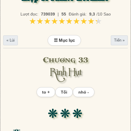
Lượt đọc:
739039
|
55
Đánh giá:
9,3
/10 Sao
★★★★★★★★★★
★★★★★★★★★★
☰ Mục lục
« Lùi
Tiến »
Chương 33
Rình Hụt
to +
Tối
nhỏ -
❊ ❊ ❊