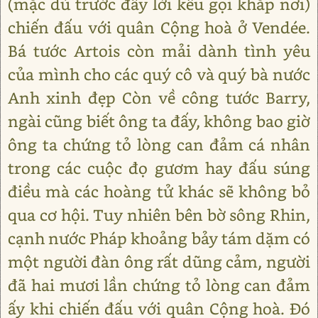
(mặc dù trước đây lời kêu gọi khắp nơi)
chiến đấu với quân Cộng hoà ở Vendée.
Bá tước Artois còn mải dành tình yêu
của mình cho các quý cô và quý bà nước
Anh xinh đẹp Còn về công tước Barry,
ngài cũng biết ông ta đấy, không bao giờ
ông ta chứng tỏ lòng can đảm cá nhân
trong các cuộc đọ gươm hay đấu súng
điều mà các hoàng tử khác sẽ không bỏ
qua cơ hội. Tuy nhiên bên bờ sông Rhin,
cạnh nước Pháp khoảng bảy tám dặm có
một người đàn ông rất dũng cảm, người
đã hai mươi lần chứng tỏ lòng can đảm
ấy khi chiến đấu với quân Cộng hoà. Đó