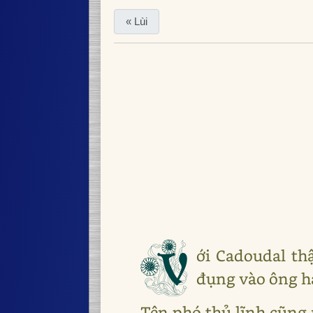
« Lùi
V
ới Cadoudal th
đụng vào ông h
Tên phó thủ lĩnh cũng 