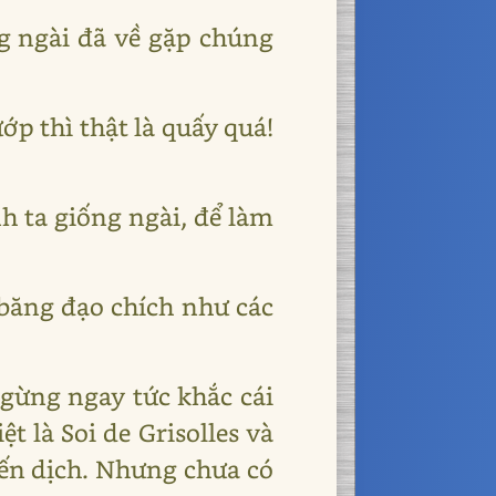
g ngài đã về gặp chúng
ớp thì thật là quấy quá!
nh ta giống ngài, để làm
t băng đạo chích như các
ngừng ngay tức khắc cái
ệt là Soi de Grisolles và
iến dịch. Nhưng chưa có