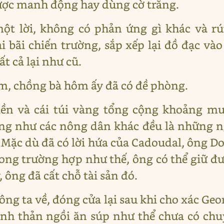
được manh động hay dùng cờ trắng.
t lời, không có phản ứng gì khác và rú
ại bãi chiến trường, sắp xếp lại đồ đạc và
ất cả lại như cũ.
m, chồng bà hôm ấy đã có đề phòng.
iền và cái túi vàng tổng cộng khoảng mư
ng như các nông dân khác đều là những n
c. Mặc dù đã có lời hứa của Cadoudal, ông D
 trong trường hợp như thế, ông có thể giữ đ
 ông đã cất chỗ tài sản đó.
ông ta về, đóng cửa lại sau khi cho xác Geo
ình thản ngồi ăn súp như thể chưa có chuy