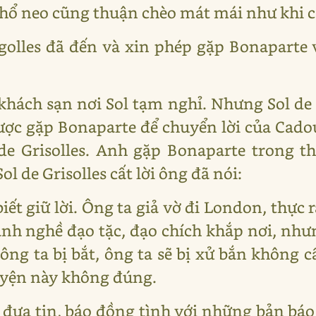
hổ neo cũng thuận chèo mát mái như khi c
igolles đã đến và xin phép gặp Bonaparte
hách sạn nơi Sol tạm nghỉ. Nhưng Sol de G
ược gặp Bonaparte để chuyển lời của Cado
de Grisolles. Anh gặp Bonaparte trong t
l de Grisolles cất lời ông đã nói:
ết giữ lời. Ông ta giả vờ đi London, thực ra
h nghề đạo tặc, đạo chích khắp nơi, nhưng
ông ta bị bắt, ông ta sẽ bị xử bắn không
uyện này không đúng.
 đưa tin, báo đồng tình với những bản báo 