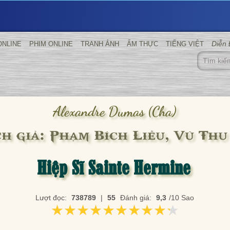
Diễn
ONLINE
PHIM ONLINE
TRANH ẢNH
ẨM THỰC
TIẾNG VIỆT
Alexandre Dumas (cha)
ch giả: Phạm Bích Liễu, Vũ Thu
Hiệp Sĩ Sainte Hermine
Lượt đọc:
738789
|
55
Đánh giá:
9,3
/10 Sao
★★★★★★★★★★
★★★★★★★★★★