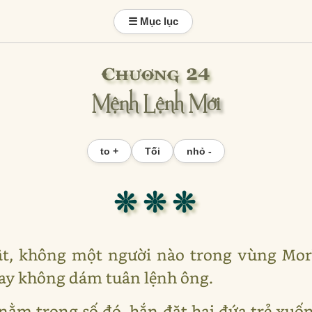
☰ Mục lục
Chương 24
Mệnh Lệnh Mới
to +
Tối
nhỏ -
❊ ❊ ❊
ật, không một người nào trong vùng Mor
ay không dám tuân lệnh ông.
nằm trong số đó, hắn đặt hai đứa trẻ xuốn