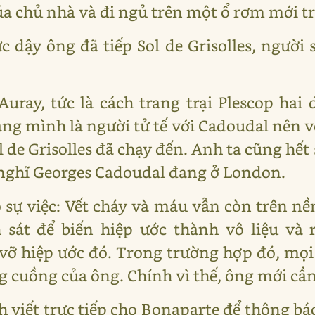
ủa chủ nhà và đi ngủ trên một ổ rơm mới t
 dậy ông đã tiếp Sol de Grisolles, người 
ray, tức là cách trang trại Plescop hai
ng mình là người tử tế với Cadoudal nên 
l de Grisolles đã chạy đến. Anh ta cũng hết
 nghĩ Georges Cadoudal đang ở London.
ộ sự việc: Vết cháy và máu vẫn còn trên nề
sát để biến hiệp ước thành vô liệu và r
vỡ hiệp ước đó. Trong trường hợp đó, mọi
cuồng của ông. Chính vì thế, ông mới cần g
h viết trực tiếp cho Bonaparte để thông b