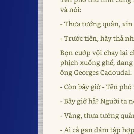
và nói:
- Thưa tướng quân, xin 
- Trước tiên, hãy thả n
Bọn cướp vội chạy lại c
phịch xuống ghế, dang 
ông Georges Cadoudal.
- Còn bây giờ - Tên phó 
- Bây giờ hả? Người ta 
- Vâng, thưa tướng quâ
- Ai cả gan dám tập hợp