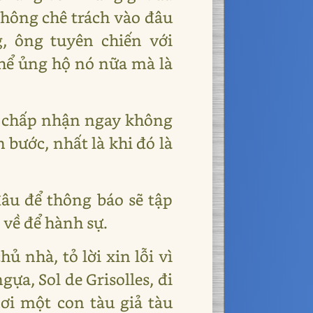
 không chê trách vào đâu
, ông tuyên chiến với
thể ủng hộ nó nữa mà là
ta chấp nhận ngay không
bước, nhất là khi đó là
 đâu để thông báo sẽ tập
 về để hành sự.
ủ nhà, tỏ lời xin lỗi vì
ựa, Sol de Grisolles, đi
ơi một con tàu giả tàu