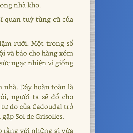
rong nhà kho.
sĩ quan tuỳ tùng cũ của
 dặm rưỡi. Một trong số
vội vã báo cho hàng xóm
 sức ngạc nhiên vì giống
n nhà. Đây hoàn toàn là
ồi, người ta sẽ đổ cho
 tự do của Cadoudal trở
ặp Sol de Grisolles.
áo rằng với những gì vừa