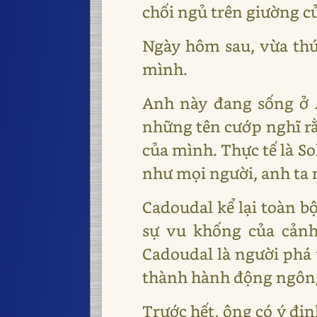
chối ngủ trên giường c
Ngày hôm sau, vừa thức
mình.
Anh này đang sống ở Au
những tên cướp nghĩ rằ
của mình. Thực tế là So
như mọi người, anh ta
Cadoudal kể lại toàn b
sự vu khống của cảnh 
Cadoudal là người phá 
thành hành động ngông 
Trước hết, ông có ý địn