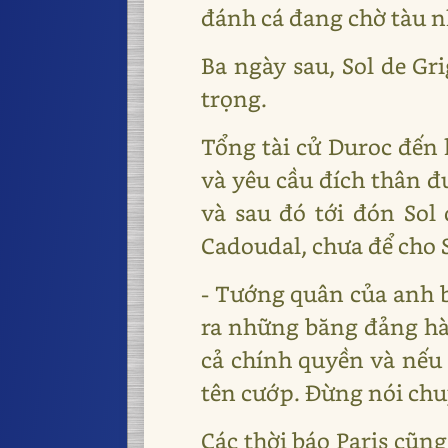
đánh cá đang chờ tàu n
Ba ngày sau, Sol de Gr
trọng.
Tổng tài cử Duroc đến k
và yêu cầu đích thân đ
và sau đó tới đón Sol 
Cadoudal, chưa để cho So
- Tướng quân của anh bi
ra những băng đảng hàn
cả chính quyền và nếu 
tên cướp. Đừng nói ch
Các thời báo Paris cũng