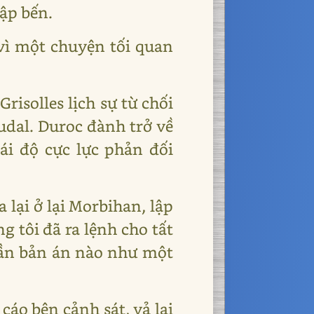
ập bến.
 vì một chuyện tối quan
risolles lịch sự từ chối
udal. Duroc đành trở về
hái độ cực lực phản đối
 lại ở lại Morbihan, lập
 tôi đã ra lệnh cho tất
 cần bản án nào như một
cáo bên cảnh sát, vả lại