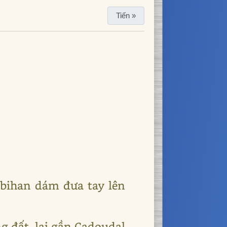
Tiến »
bihan dám đưa tay lên
g đất, lại gần Cadoudal