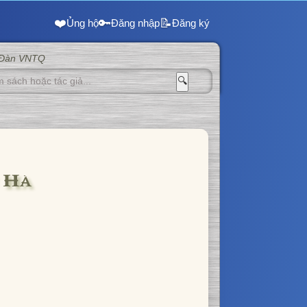
❤️
🔑
📝
Ủng hộ
Đăng nhập
Đăng ký
 Đàn VNTQ
🔍
 Hà