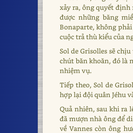
xảy ra, ông quyết định 
được những băng miền
Bonaparte, không phải 
cuộc trả thù kiểu của n
Sol de Grisolles sẽ ch
chút băn khoăn, đó là 
nhiệm vụ.
Tiếp theo, Sol de Griso
hợp lại đội quân Jéhu v
Quả nhiên, sau khi ra l
đã mượn nhà ông để diễn
về Vannes còn ông hướ