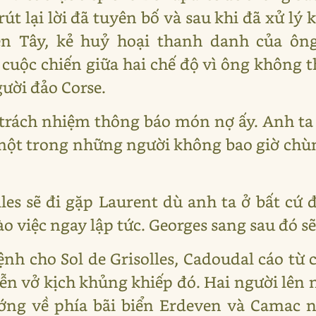
rút lại lời đã tuyên bố và sau khi đã xử lý
 Tây, kẻ huỷ hoại thanh danh của ông
cuộc chiến giữa hai chế độ vì ông không 
gười đảo Corse.
ịu trách nhiệm thông báo món nợ ấy. Anh 
một trong những người không bao giờ chùn 
lles sẽ đi gặp Laurent dù anh ta ở bất cứ
ào việc ngay lập tức. Georges sang sau đó sẽ
ệnh cho Sol de Grisolles, Cadoudal cáo từ ch
 vở kịch khủng khiếp đó. Hai người lên ng
ng về phía bãi biển Erdeven và Camac n