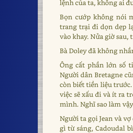
lệnh của ta, không ai 
Bọn cướp không nói mộ
trang trại đi dọn dẹp l
vào khay. Nửa giờ sau, t
Bà Doley đã không nhầ
Ông cất phần lớn số t
Người dân Bretagne cũ
còn biết tiền liệu trướ
việc sẽ xấu đi và ít ra
mình. Nghĩ sao làm vậy,
Người ta gọi Jean và vợ 
gì từ sáng, Cadoudal b