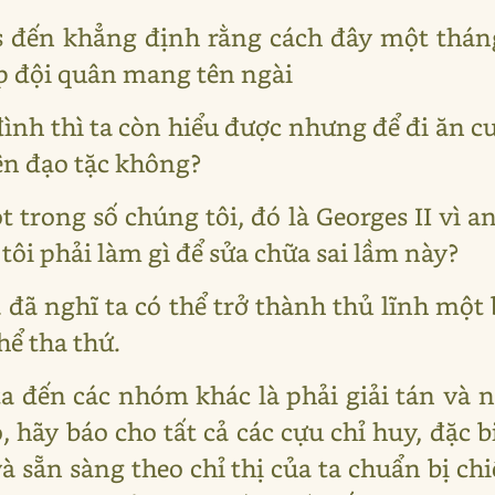
is đến khẳng định rằng cách đây một thán
ợp đội quân mang tên ngài
đình thì ta còn hiểu được nhưng để đi ăn cư
tên đạo tặc không?
 trong số chúng tôi, đó là Georges II vì a
 tôi phải làm gì để sửa chữa sai lầm này?
à đã nghĩ ta có thể trở thành thủ lĩnh mộ
hể tha thứ.
ta đến các nhóm khác là phải giải tán và 
, hãy báo cho tất cả các cựu chỉ huy, đặc bi
à sẵn sàng theo chỉ thị của ta chuẩn bị ch