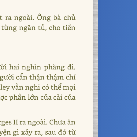
t ra ngoài. Ông bà chủ
o từng ngăn tủ, cho tiền
ời hai nghìn phăng đi.
gười cẩn thận thậm chí
oley vẫn nghi có thể mọi
ược phần lớn của cải của
rges II ra ngoài. Chưa ăn
ện gì xảy ra, sau đó từ