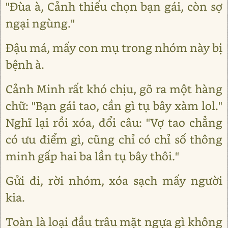
"Đùa à, Cảnh thiếu chọn bạn gái, còn sợ
ngại ngùng."
Đậu má, mấy con mụ trong nhóm này bị
bệnh à.
Cảnh Minh rất khó chịu, gõ ra một hàng
chữ: "Bạn gái tao, cần gì tụ bây xàm lol."
Nghĩ lại rồi xóa, đổi câu: "Vợ tao chẳng
có ưu điểm gì, cũng chỉ có chỉ số thông
minh gấp hai ba lần tụ bây thôi."
Gửi đi, rời nhóm, xóa sạch mấy người
kia.
Toàn là loại đầu trâu mặt ngựa gì không