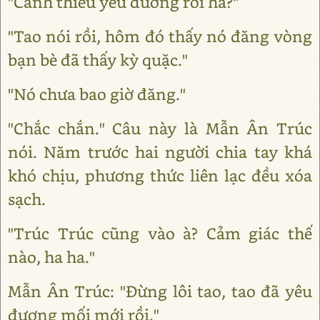
"Cảnh thiếu yêu đương rồi hả?"
"Tao nói rồi, hôm đó thấy nó đăng vòng
bạn bè đã thấy kỳ quặc."
"Nó chưa bao giờ đăng."
"Chắc chắn." Câu này là Mẫn Ân Trúc
nói. Năm trước hai người chia tay khá
khó chịu, phương thức liên lạc đều xóa
sạch.
"Trúc Trúc cũng vào à? Cảm giác thế
nào, ha ha."
Mẫn Ân Trúc: "Đừng lôi tao, tao đã yêu
đương mối mới rồi."