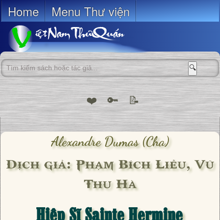
Home
Menu Thư viện
🔍
❤️
🔑
📝
Alexandre Dumas (cha)
Dịch giả: Phạm Bích Liễu, Vũ
Thu Hà
Hiệp Sĩ Sainte Hermine