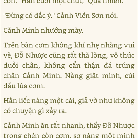
con." Hắn cười một chút, "Quả nhiên."
"Đừng có đắc ý." Cảnh Viễn Sơn nói.
Cảnh Minh nhướng mày.
Trên bàn cơm không khí nhẹ nhàng vui
vẻ, Đỗ Nhược cũng rất thả lỏng, vô thức
duỗi chân, không cẩn thận đá trúng
chân Cảnh Minh. Nàng giật mình, cúi
đầu lùa cơm.
Hắn liếc nàng một cái, giả vờ như không
có chuyện gì xảy ra.
Cảnh Minh ăn rất nhanh, thấy Đỗ Nhược
trong chén còn cơm, sợ nàng một mình