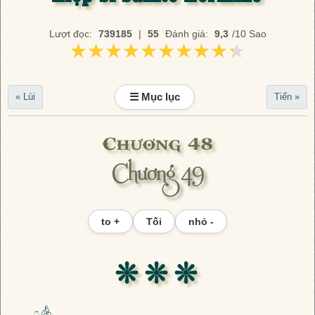
Lượt đọc:
739185
|
55
Đánh giá:
9,3
/10 Sao
★★★★★★★★★★
★★★★★★★★★★
☰ Mục lục
« Lùi
Tiến »
Chương 48
Chương 49
to +
Tối
nhỏ -
❊ ❊ ❊