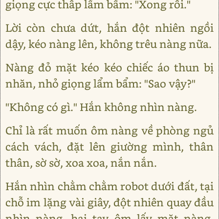
giọng cực thấp lẩm bẩm: "Xong rồi."
Lời còn chưa dứt, hắn đột nhiên ngồi
dậy, kéo nàng lên, không trêu nàng nữa.
Nàng đỏ mặt kéo kéo chiếc áo thun bị
nhăn, nhỏ giọng lẩm bẩm: "Sao vậy?"
"Không có gì." Hắn không nhìn nàng.
Chỉ là rất muốn ôm nàng về phòng ngủ
cách vách, đặt lên giường mình, thân
thân, sờ sờ, xoa xoa, nắn nắn.
Hắn nhìn chằm chằm robot dưới đất, tại
chỗ im lặng vài giây, đột nhiên quay đầu
nhìn nàng, hai tay ôm lấy mặt nàng,