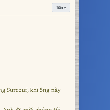
Tiến »
ng Surcouf, khi ông này
 - Anh đã mời chúng tôi