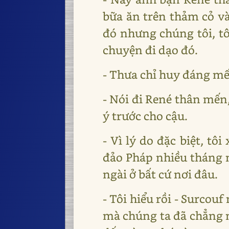
bữa ăn trên thảm cỏ và
đó nhưng chúng tôi, tô
chuyện đi dạo đó.
- Thưa chỉ huy đáng mế
- Nói đi René thân mến
ý trước cho cậu.
- Vì lý do đặc biệt, tô
đảo Pháp nhiều tháng n
ngài ở bất cứ nơi đâu.
- Tôi hiểu rồi - Surcouf
mà chúng ta đã chẳng m