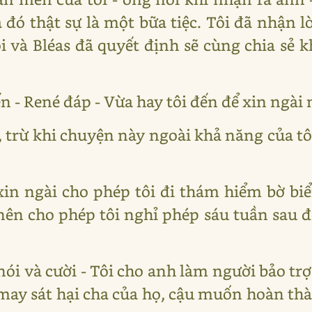
 đó thật sự là một bữa tiệc. Tôi đã nhận l
i và Bléas đã quyết định sẽ cùng chia sẻ k
n - René đáp - Vừa hay tôi đến để xin ngài
, trừ khi chuyện này ngoài khả năng của tô
i xin ngài cho phép tôi đi thám hiểm bờ bi
ên cho phép tôi nghỉ phép sáu tuần sau đó,
 nói và cười - Tôi cho anh làm người bảo tr
ay sát hại cha của họ, cậu muốn hoàn th