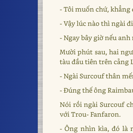
- Tôi muốn chứ, khẳng 
- Vậy lúc nào thì ngài đ
- Ngay bây giờ nếu anh
Mười phút sau, hai ng
tàu đầu tiên trên cảng
- Ngài Surcouf thân mến
- Đúng thế ông Raimbau
Nói rồi ngài Surcouf c
với Trou- Fanfaron.
- Ông nhìn kìa, đó là