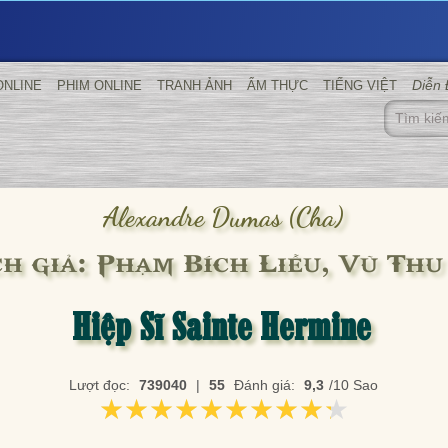
Diễn
ONLINE
PHIM ONLINE
TRANH ẢNH
ẨM THỰC
TIẾNG VIỆT
Alexandre Dumas (cha)
ch giả: Phạm Bích Liễu, Vũ Thu
Hiệp Sĩ Sainte Hermine
Lượt đọc:
739040
|
55
Đánh giá:
9,3
/10 Sao
★★★★★★★★★★
★★★★★★★★★★