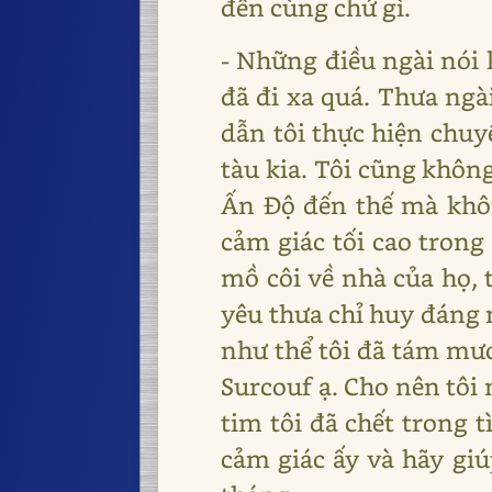
đến cùng chứ gì.
- Những điều ngài nói 
đã đi xa quá. Thưa ngà
dẫn tôi thực hiện chuyế
tàu kia. Tôi cũng không
Ấn Độ đến thế mà khôn
cảm giác tối cao trong 
mồ côi về nhà của họ, 
yêu thưa chỉ huy đáng 
như thể tôi đã tám mươi
Surcouf ạ. Cho nên tôi
tim tôi đã chết trong 
cảm giác ấy và hãy giú