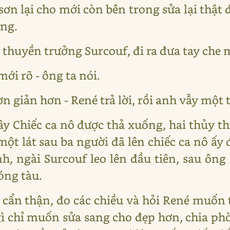
 sơn lại cho mới còn bên trong sửa lại thật 
ông.
thuyền trưởng Surcouf, đi ra đưa tay che 
ới rõ - ông ta nói.
n giản hơn - René trả lời, rồi anh vẫy một
ây Chiếc ca nô được thả xuống, hai thủy t
ột lát sau ba người đã lên chiếc ca nô ấy
h, ngài Surcouf leo lên đầu tiên, sau ông 
óng tàu.
cẩn thận, đo các chiều và hỏi René muốn 
ì chỉ muốn sửa sang cho đẹp hơn, chia ph