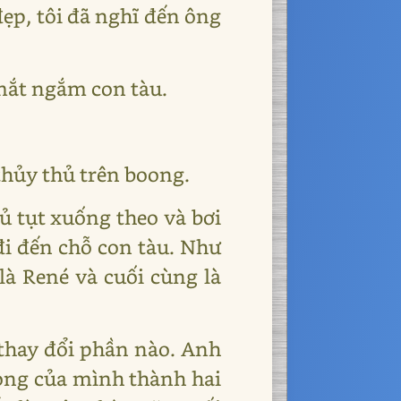
đẹp, tôi đã nghĩ đến ông
mắt ngắm con tàu.
 thủy thủ trên boong.
hủ tụt xuống theo và bơi
 đi đến chỗ con tàu. Như
là René và cuối cùng là
thay đổi phần nào. Anh
òng của mình thành hai