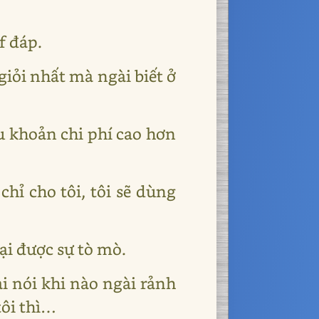
f đáp.
 giỏi nhất mà ngài biết ở
ếu khoản chi phí cao hơn
chỉ cho tôi, tôi sẽ dùng
lại được sự tò mò.
i nói khi nào ngài rảnh
tôi thì…