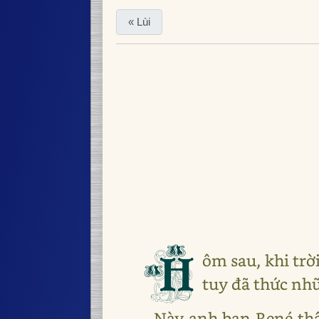
« Lùi
H
ôm sau, khi tr
tuy đã thức nh
- Này anh bạn René thâ