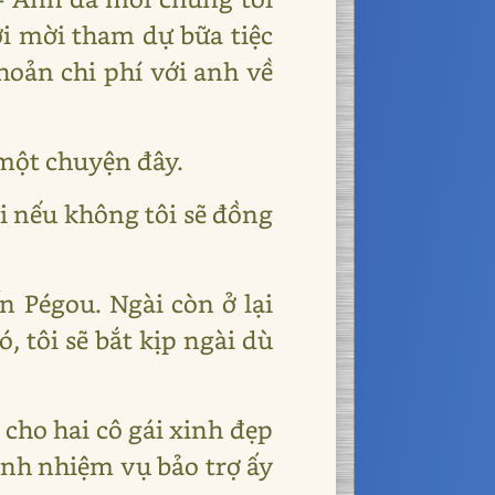
ời mời tham dự bữa tiệc
hoản chi phí với anh về
 một chuyện đây.
i nếu không tôi sẽ đồng
ển Pégou. Ngài còn ở lại
 tôi sẽ bắt kịp ngài dù
ợ cho hai cô gái xinh đẹp
ành nhiệm vụ bảo trợ ấy