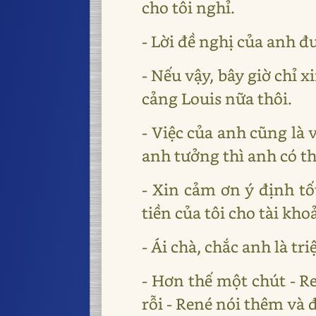
cho tôi nghỉ.
- Lời đề nghị của anh đ
- Nếu vậy, bây giờ chỉ x
cảng Louis nữa thôi.
- Việc của anh cũng là 
anh tưởng thì anh có th
- Xin cảm ơn ý định tốt
tiền của tôi cho tài kho
- Ái chà, chắc anh là tr
- Hơn thế một chút - R
rỗi - René nói thêm và