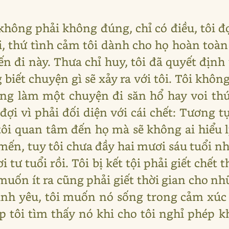
không phải không đúng, chỉ có điều, tôi đ
i, thứ tình cảm tôi dành cho họ hoàn toàn
n đi này. Thưa chỉ huy, tôi đã quyết định
 biết chuyện gì sẽ xảy ra với tôi. Tôi kh
g làm một chuyện đi săn hổ hay voi thứ
đợi vì phải đối diện với cái chết: Tương t
tôi quan tâm đến họ mà sẽ không ai hiểu l
mến, tuy tôi chưa đầy hai mươi sáu tuổi nh
 tư tuổi rồi. Tôi bị kết tội phải giết chết 
 muốn ít ra cũng phải giết thời gian cho n
tình yêu, tôi muốn nó sống trong cảm xúc 
p tôi tìm thấy nó khi cho tôi nghỉ phép 