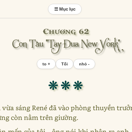
☰ Mục lục
Chương 62
Con Tàu "Tay Đua New York"
to +
Tối
nhỏ -
❊ ❊ ❊
ời vừa sáng René đã vào phòng thuyền trưở
ững còn nằm trên giường.
n mến của tôi - ông nói khi nhận ra anh