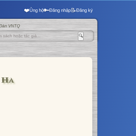
❤️
🔑
📝
Ủng hộ
Đăng nhập
Đăng ký
 Đàn VNTQ
🔍
 Hà